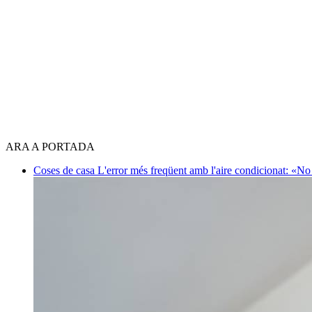
ARA A PORTADA
Coses de casa
L'error més freqüent amb l'aire condicionat: «No