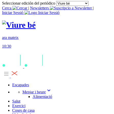
Seleccionar edición del periódico
Cerca
|
Newsletters
|
Iniciar Sessió
ara mateix
10:30
Escapades
expand_more
Menjar i beure
Alimentació
Salut
Exercici
Coses de casa