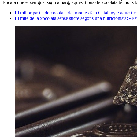
Encara que el seu gust sigui amarg, aquest tipus de xocolata té molts be
El millor pastís de xocolata del món es fa a Catalunya: aquest 
El mite de la xocolata sense sucre segons una nutricionista: «Es