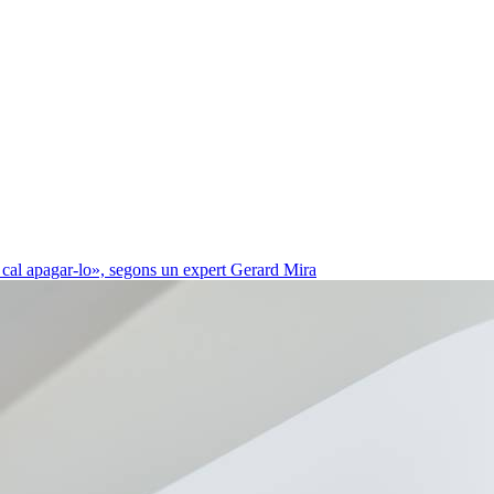
 cal apagar-lo», segons un expert
Gerard Mira