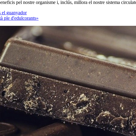
neficis pel nostre organisme i, inclús, millora el nostre sistema circulat
és el guanyador
tà ple d'edulcorants»