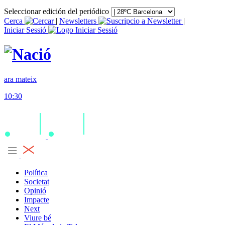
Seleccionar edición del periódico
Cerca
|
Newsletters
|
Iniciar Sessió
ara mateix
10:30
Política
Societat
Opinió
Impacte
Next
Viure bé