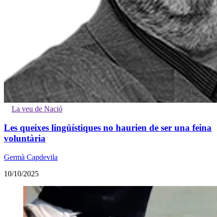
La veu de Nació
Les queixes lingüístiques no haurien de ser una feina
voluntària
Germà Capdevila
10/10/2025