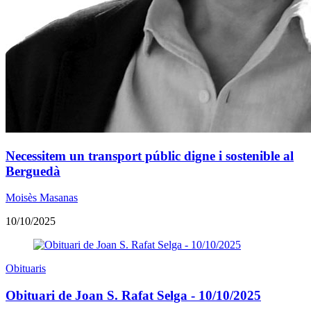
Necessitem un transport públic digne i sostenible al
Berguedà
Moisès Masanas
10/10/2025
Obituaris
Obituari de Joan S. Rafat Selga - 10/10/2025