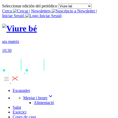
Seleccionar edición del periódico
Cerca
|
Newsletters
|
Iniciar Sessió
ara mateix
10:30
Escapades
expand_more
Menjar i beure
Alimentació
Salut
Exercici
Coses de casa