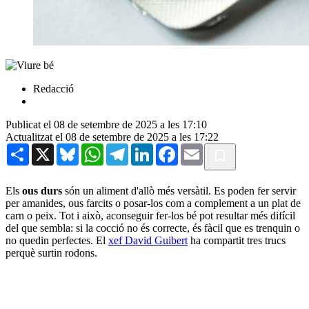
Redacció
Publicat el 08 de setembre de 2025 a les 17:10
Actualitzat el 08 de setembre de 2025 a les 17:22
Share
X
Bluesky
WhatsApp
Telegram
LinkedIn
Facebook
Email
Els
ous durs
són un aliment d'allò més versàtil. Es poden fer servir
per amanides, ous farcits o posar-los com a complement a un plat de
carn o peix. Tot i això, aconseguir fer-los bé pot resultar més difícil
del que sembla: si la cocció no és correcte, és fàcil que es trenquin o
no quedin perfectes. El
xef David Guibert
ha compartit tres trucs
perquè surtin rodons.