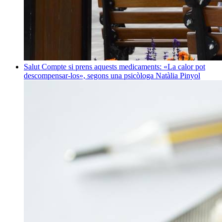
Salut
Compte si prens aquests medicaments: «La calor pot
descompensar-los», segons una psicòloga
Natàlia Pinyol