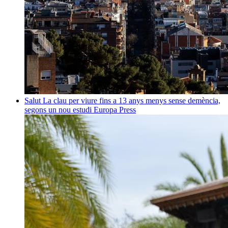
Salut
La clau per viure fins a 13 anys menys sense demència,
segons un nou estudi
Europa Press