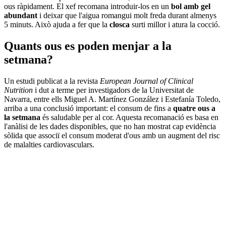
ous ràpidament. El xef recomana introduir-los en un
bol amb gel
abundant
i deixar que l'aigua romangui molt freda durant almenys
5 minuts. Això ajuda a fer que la
closca
surti millor i atura la cocció.
Quants ous es poden menjar a la
setmana?
Un estudi publicat a la revista
European Journal of Clinical
Nutrition
i dut a terme per investigadors de la Universitat de
Navarra, entre ells Miguel A. Martínez González i Estefanía Toledo,
arriba a una conclusió important: el consum de fins a
quatre ous a
la setmana
és saludable per al cor. Aquesta recomanació es basa en
l'anàlisi de les dades disponibles, que no han mostrat cap evidència
sòlida que associï el consum moderat d'ous amb un augment del risc
de malalties cardiovasculars.