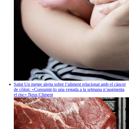
Salut
Un metge alerta sobre l’aliment relacionat amb el càncer
de còlon: «Consumir-lo una vegada a la setmana n’augmenta
el risc»
Neus Climent