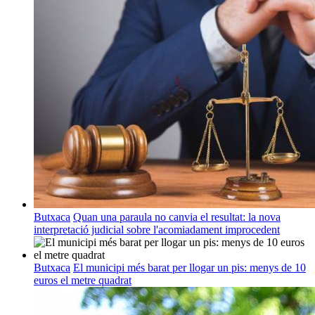
Butxaca
Quan una paraula no canvia el resultat: la nova
interpretació judicial sobre l'acomiadament improcedent
Butxaca
El municipi més barat per llogar un pis: menys de 10
euros el metre quadrat