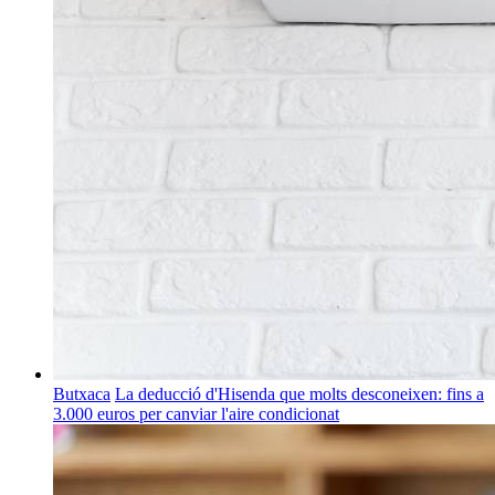
Butxaca
La deducció d'Hisenda que molts desconeixen: fins a
3.000 euros per canviar l'aire condicionat