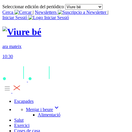
Seleccionar edición del periódico
Cerca
|
Newsletters
|
Iniciar Sessió
ara mateix
10:30
Escapades
expand_more
Menjar i beure
Alimentació
Salut
Exercici
Coses de casa