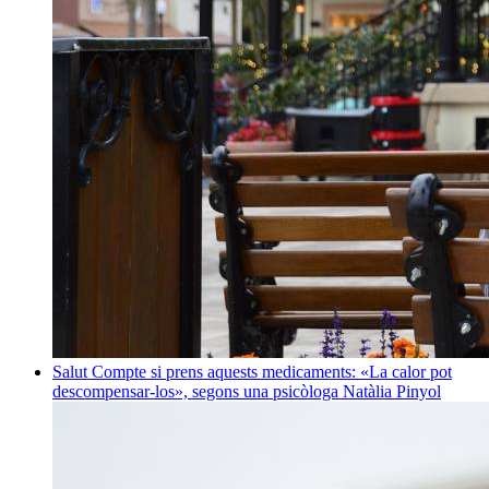
Salut
Compte si prens aquests medicaments: «La calor pot
descompensar-los», segons una psicòloga
Natàlia Pinyol