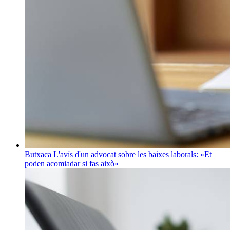
Butxaca
L'avís d'un advocat sobre les baixes laborals: «Et
poden acomiadar si fas això»