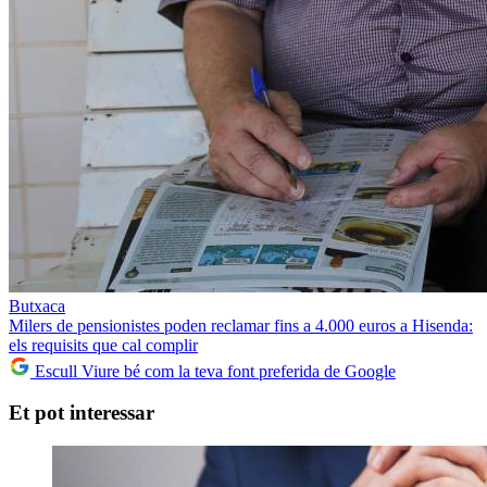
Butxaca
Milers de pensionistes poden reclamar fins a 4.000 euros a Hisenda:
els requisits que cal complir
Escull Viure bé com la teva font preferida de Google
Et pot interessar