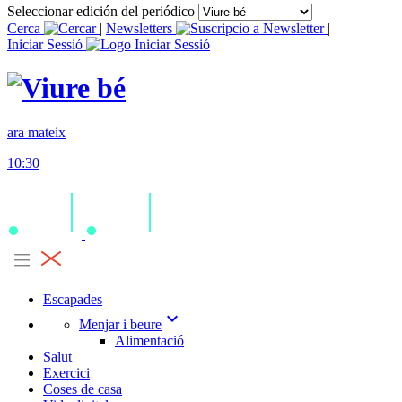
Seleccionar edición del periódico
Cerca
|
Newsletters
|
Iniciar Sessió
ara mateix
10:30
Escapades
expand_more
Menjar i beure
Alimentació
Salut
Exercici
Coses de casa