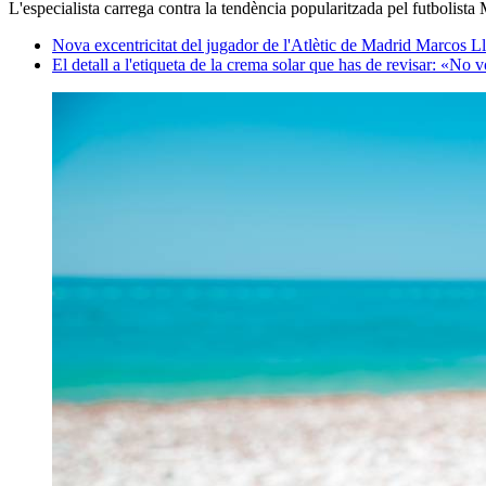
L'especialista carrega contra la tendència popularitzada pel futbolist
Nova excentricitat del jugador de l'Atlètic de Madrid Marcos Llo
El detall a l'etiqueta de la crema solar que has de revisar: «No v