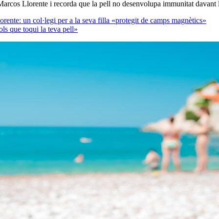
a Marcos Llorente i recorda que la pell no desenvolupa immunitat davant l
rente: un col·legi per a la seva filla «protegit de camps magnètics»
ols que toqui la teva pell»