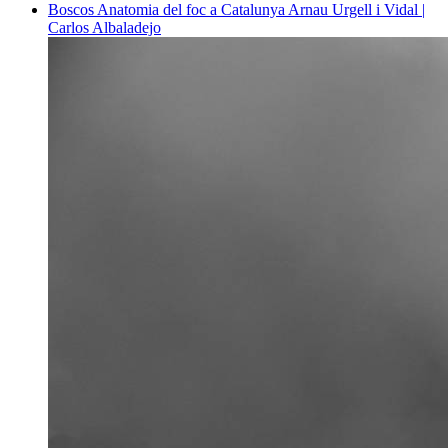
Boscos
Anatomia del foc a Catalunya
Arnau Urgell i Vidal |
Carlos Albaladejo