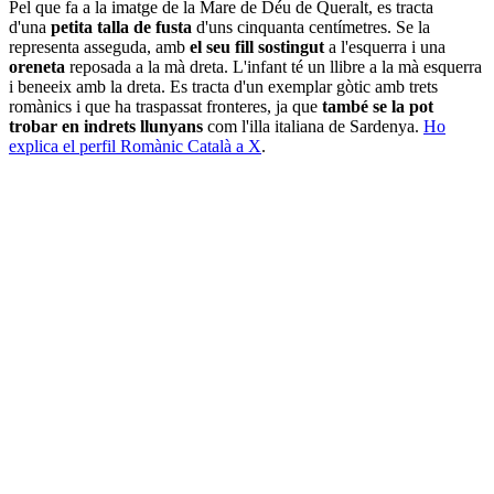
Pel que fa a la imatge de la Mare de Déu de Queralt, es tracta
d'una
petita talla de fusta
d'uns cinquanta centímetres. Se la
representa asseguda, amb
el seu fill sostingut
a l'esquerra i una
oreneta
reposada a la mà dreta. L'infant té un llibre a la mà esquerra
i beneeix amb la dreta. Es tracta d'un exemplar gòtic amb trets
romànics i que ha traspassat fronteres, ja que
també se la pot
trobar en indrets llunyans
com l'illa italiana de Sardenya.
Ho
explica el perfil Romànic Català a X
.