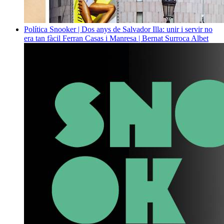
Política
Snooker | Dos anys de Salvador Illa: unir i servir no
era tan fàcil
Ferran Casas i Manresa | Bernat Surroca Albet