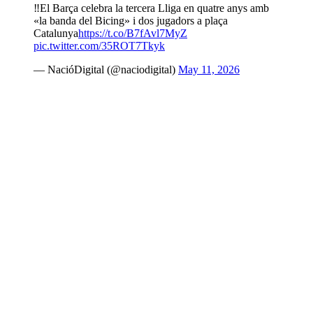
‼️El Barça celebra la tercera Lliga en quatre anys amb
«la banda del Bicing» i dos jugadors a plaça
Catalunya
https://t.co/B7fAvl7MyZ
pic.twitter.com/35ROT7Tkyk
— NacióDigital (@naciodigital)
May 11, 2026