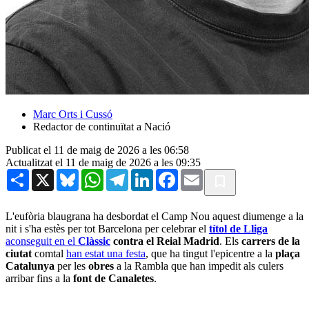
Marc Orts i Cussó
Redactor de continuïtat a Nació
Publicat el 11 de maig de 2026 a les 06:58
Actualitzat el 11 de maig de 2026 a les 09:35
Share
X
Bluesky
WhatsApp
Telegram
LinkedIn
Facebook
Email
L'eufòria blaugrana ha desbordat el Camp Nou aquest diumenge a la
nit i s'ha estès per tot Barcelona per celebrar el
títol de Lliga
aconseguit en el
Clàssic
contra el Reial Madrid
. Els
carrers de la
ciutat
comtal
han estat una festa
, que ha tingut l'epicentre a la
plaça
Catalunya
per les
obres
a la Rambla que han impedit als culers
arribar fins a la
font de Canaletes
.