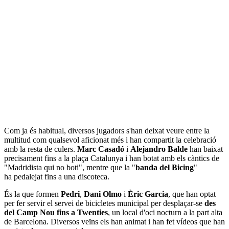
Com ja és habitual, diversos jugadors s'han deixat veure entre la
multitud com qualsevol aficionat més i han compartit la celebració
amb la resta de culers.
Marc Casadó
i
Alejandro Balde
han baixat
precisament fins a la plaça Catalunya i han botat amb els càntics de
"Madridista qui no boti", mentre que la "
banda del Bicing
"
ha pedalejat fins a una discoteca.
És la que formen
Pedri
,
Dani Olmo
i
Èric Garcia
, que han optat
per fer servir el servei de bicicletes municipal per desplaçar-se
des
del Camp Nou fins a Twenties
, un local d'oci nocturn a la part alta
de Barcelona. Diversos veïns els han animat i han fet vídeos que han