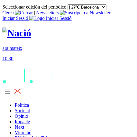
Seleccionar edición del periódico
Cerca
|
Newsletters
|
Iniciar Sessió
ara mateix
10:30
Política
Societat
Opinió
Impacte
Next
Viure bé