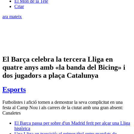
El Món de la Tele
Criar
ara mateix
El Barça celebra la tercera Lliga en
quatre anys amb «la banda del Bicing» i
dos jugadors a plaça Catalunya
Esports
Futbolistes i afició tornen a demostrar la seva complicitat en una
festa al Camp Nou i als carrers de la ciutat amb una gran absent:
Canaletes
El Barça passa per sobre d'un Madrid ferit per alçar una Lliga
històrica
Una Lliga en transició: el primer títol entre mandats de