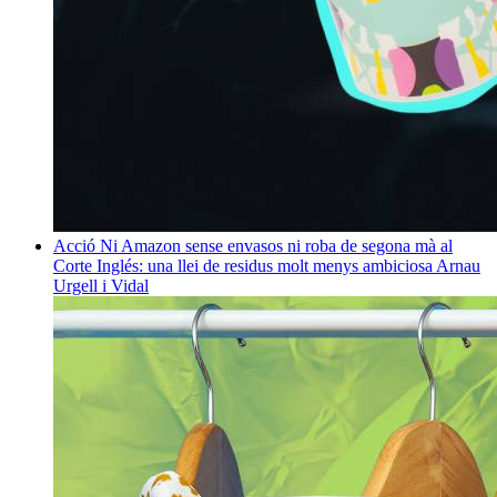
Acció
Ni Amazon sense envasos ni roba de segona mà al
Corte Inglés: una llei de residus molt menys ambiciosa
Arnau
Urgell i Vidal