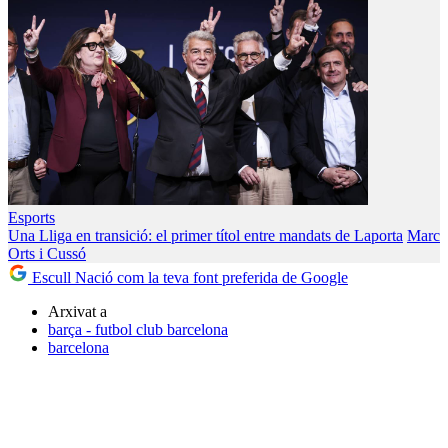
Esports
Una Lliga en transició: el primer títol entre mandats de Laporta
Marc
Orts i Cussó
Escull Nació com la teva font preferida de Google
Arxivat a
barça - futbol club barcelona
barcelona