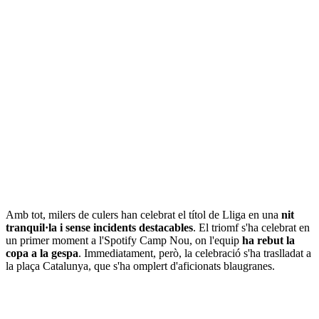
Amb tot, milers de culers han celebrat el títol de Lliga en una
nit
tranquil·la i sense incidents destacables
. El triomf s'ha celebrat en
un primer moment a l'Spotify Camp Nou, on l'equip
ha rebut la
copa a la gespa
. Immediatament, però, la celebració s'ha traslladat a
la plaça Catalunya, que s'ha omplert d'aficionats blaugranes.