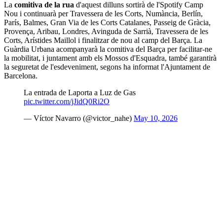
La
comitiva de la rua
d'aquest dilluns sortirà de l'Spotify Camp
Nou i continuarà per Travessera de les Corts, Numància, Berlín,
París, Balmes, Gran Via de les Corts Catalanes, Passeig de Gràcia,
Provença, Aribau, Londres, Avinguda de Sarrià, Travessera de les
Corts, Arístides Maillol i finalitzar de nou al camp del Barça. La
Guàrdia Urbana acompanyarà la comitiva del Barça per facilitar-ne
la mobilitat, i juntament amb els Mossos d'Esquadra, també garantirà
la seguretat de l'esdeveniment, segons ha informat l'Ajuntament de
Barcelona.
La entrada de Laporta a Luz de Gas
pic.twitter.com/jJidQ0Ri2O
— Víctor Navarro (@victor_nahe)
May 10, 2026