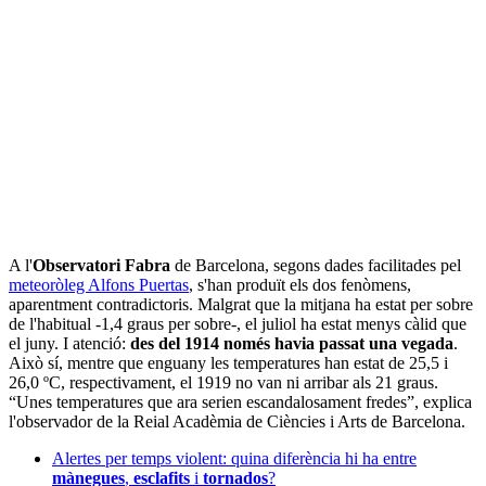
A l'
Observatori Fabra
de Barcelona, segons dades facilitades pel
meteoròleg Alfons Puertas
, s'han produït els dos fenòmens,
aparentment contradictoris. Malgrat que la mitjana ha estat per sobre
de l'habitual -1,4 graus per sobre-, el juliol ha estat menys càlid que
el juny. I atenció:
des del 1914 només havia passat una vegada
.
Això sí, mentre que enguany les temperatures han estat de 25,5 i
26,0 ºC, respectivament, el 1919 no van ni arribar als 21 graus.
“Unes temperatures que ara serien escandalosament fredes”, explica
l'observador de la Reial Acadèmia de Ciències i Arts de Barcelona.
Alertes per temps violent: quina diferència hi ha entre
mànegues
,
esclafits
i
tornados
?