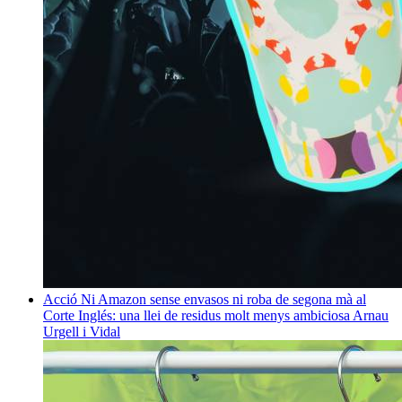
Acció
Ni Amazon sense envasos ni roba de segona mà al
Corte Inglés: una llei de residus molt menys ambiciosa
Arnau
Urgell i Vidal