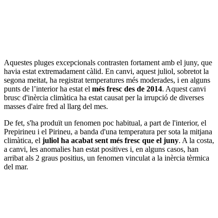
Aquestes pluges excepcionals contrasten fortament amb el juny, que
havia estat extremadament càlid. En canvi, aquest juliol, sobretot la
segona meitat, ha registrat temperatures més moderades, i en alguns
punts de l’interior ha estat el
més fresc des de 2014
. Aquest canvi
brusc d'inèrcia climàtica ha estat causat per la irrupció de diverses
masses d'aire fred al llarg del mes.
De fet, s'ha produït un fenomen poc habitual, a part de l'interior, el
Prepirineu i el Pirineu, a banda d'una temperatura per sota la mitjana
climàtica, el
juliol ha acabat sent més fresc que el juny
. A la costa,
a canvi, les anomalies han estat positives i, en alguns casos, han
arribat als 2 graus positius, un fenomen vinculat a la inèrcia tèrmica
del mar.