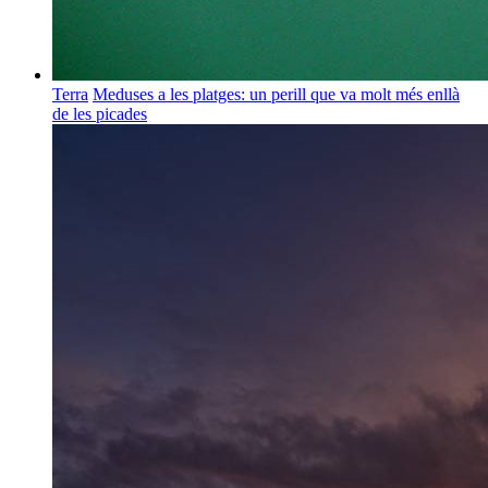
Terra
Meduses a les platges: un perill que va molt més enllà
de les picades