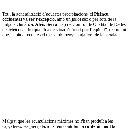
Tot i la generalització d’aquestes precipitacions, el
Pirineu
occidental va ser l’excepció
, amb un juliol sec o per sota de la
mitjana climàtica.
Aleix Serra
, cap de Control de Qualitat de Dades
del Meteocat, ho qualifica de situació “molt poc freqüent”, recordant
que, habitualment, és el mes amb menys pluja fora de la serralada.
Malgrat que les acumulacions màximes no s'han produït a les
capçaleres, les precipitacions han contribuït a
contenir molt la