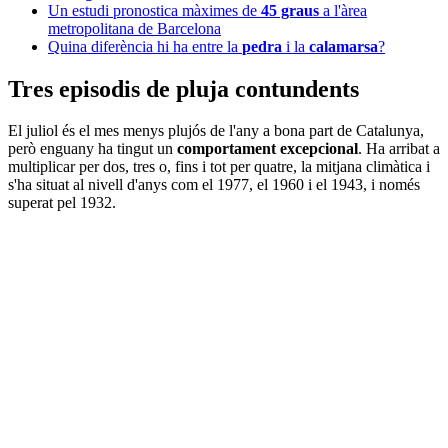
Un estudi pronostica màximes de
45 graus
a l'àrea
metropolitana de Barcelona
Quina diferència hi ha entre la
pedra
i la
calamarsa
?
Tres episodis de pluja contundents
El juliol és el mes menys plujós de l'any a bona part de Catalunya,
però enguany ha tingut un
comportament excepcional
. Ha arribat a
multiplicar per dos, tres o, fins i tot per quatre, la mitjana climàtica i
s'ha situat al nivell d'anys com el 1977, el 1960 i el 1943, i només
superat pel 1932.