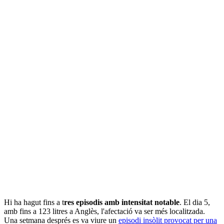
Hi ha hagut fins a t
res episodis amb intensitat notable
. El dia 5,
amb fins a 123 litres a Anglès, l'afectació va ser més localitzada.
Una setmana després es va viure un
episodi insòlit provocat per una