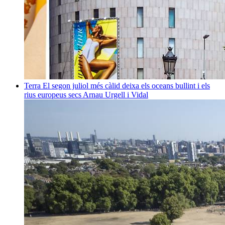
Terra
El segon juliol més càlid deixa els oceans bullint i els
rius europeus secs
Arnau Urgell i Vidal