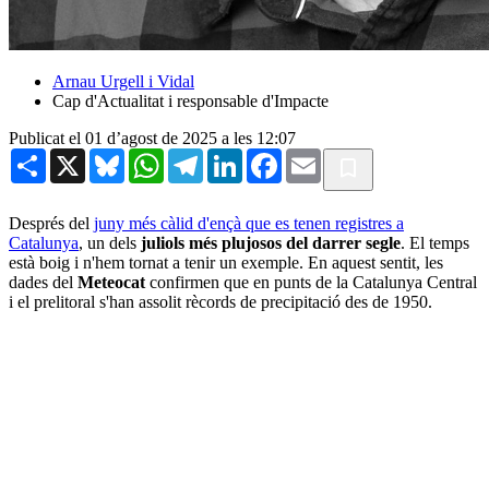
Arnau Urgell i Vidal
Cap d'Actualitat i responsable d'Impacte
Publicat el 01 d’agost de 2025 a les 12:07
Share
X
Bluesky
WhatsApp
Telegram
LinkedIn
Facebook
Email
Després del
juny més càlid d'ençà que es tenen registres a
Catalunya
, un dels
juliols més plujosos del darrer segle
. El temps
està boig i n'hem tornat a tenir un exemple. En aquest sentit, les
dades del
Meteocat
confirmen que en punts de la Catalunya Central
i el prelitoral s'han assolit rècords de precipitació des de 1950.