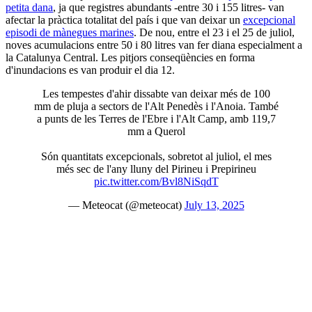
petita dana
, ja que registres abundants -entre 30 i 155 litres- van
afectar la pràctica totalitat del país i que van deixar un
excepcional
episodi de mànegues marines
. De nou, entre el 23 i el 25 de juliol,
noves acumulacions entre 50 i 80 litres van fer diana especialment a
la Catalunya Central. Les pitjors conseqüències en forma
d'inundacions es van produir el dia 12.
Les tempestes d'ahir dissabte van deixar més de 100
mm de pluja a sectors de l'Alt Penedès i l'Anoia. També
a punts de les Terres de l'Ebre i l'Alt Camp, amb 119,7
mm a Querol
Són quantitats excepcionals, sobretot al juliol, el mes
més sec de l'any lluny del Pirineu i Prepirineu
pic.twitter.com/Bvl8NiSqdT
— Meteocat (@meteocat)
July 13, 2025