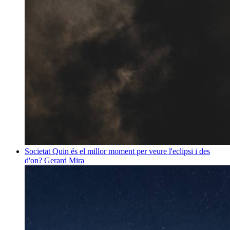
Societat
Quin és el millor moment per veure l'eclipsi i des
d'on?
Gerard Mira