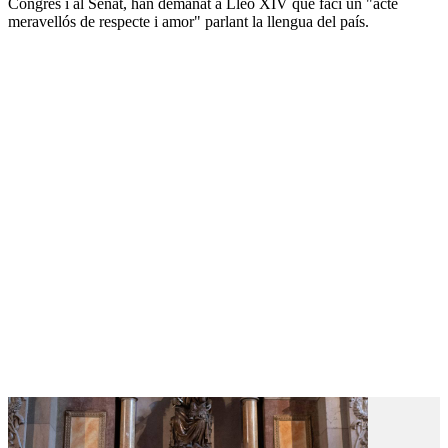
Congrés i al Senat, han demanat a Lleó XIV que faci un "acte
meravellós de respecte i amor" parlant la llengua del país.