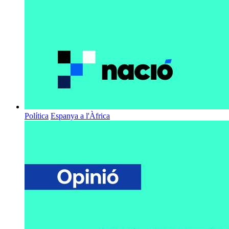
Política
Espanya a l'Àfrica