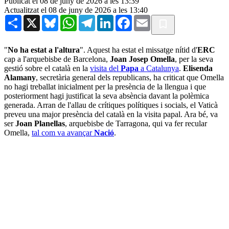
Publicat el 08 de juny de 2026 a les 13:39
Actualitzat el 08 de juny de 2026 a les 13:40
Share
X
Bluesky
WhatsApp
Telegram
LinkedIn
Facebook
Email
"
No ha estat a l'altura
". Aquest ha estat el missatge nítid d'
ERC
cap a l'arquebisbe de Barcelona,
Joan Josep Omella
, per la seva
gestió sobre el català en la
visita del
Papa
a Catalunya
.
Elisenda
Alamany
, secretària general dels republicans, ha criticat que Omella
no hagi treballat inicialment per la presència de la llengua i que
posteriorment hagi justificat la seva absència davant la polèmica
generada. Arran de l'allau de crítiques polítiques i socials, el Vaticà
preveu una major presència del català en la visita papal. Ara bé, va
ser
Joan Planellas
, arquebisbe de Tarragona, qui va fer recular
Omella,
tal com va avançar
Nació
.