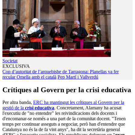
Societat
EXCLUSIVA
Cop d’autoritat de l’arquebisbe de Tarragona: Planellas va fer
recular Omella amb el català
Pep Martí i Vallverdú
Crítiques al Govern per la crisi educativa
Per altra banda,
ERC ha mantingut les crítiques al Govern per la
gestió de la
crisi educativa
. Concretament, Alamany ha acusat
l'executiu de "no entendre" les reivindicacions dels docents i
d'encomanar-se només a una part de la comunitat docent. "Tenen
temps per continuar asseguts a negociar, però han d'entendre que
Catalunya no és la de fa vint anys", ha dit la secretària general
d'ERC a l'executiu socialista. Els republicans defensen un "
gran