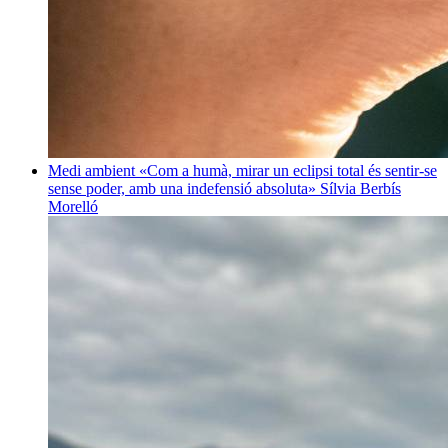
Medi ambient
«Com a humà, mirar un eclipsi total és sentir-se
sense poder, amb una indefensió absoluta»
Sílvia Berbís
Morelló