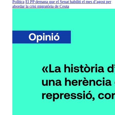
Política
El PP demana que el Senat habiliti el mes d’agost per
abordar la crisi migratòria de Ceuta