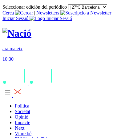
Seleccionar edición del periódico
Cerca
|
Newsletters
|
Iniciar Sessió
ara mateix
10:30
Política
Societat
Opinió
Impacte
Next
Viure bé