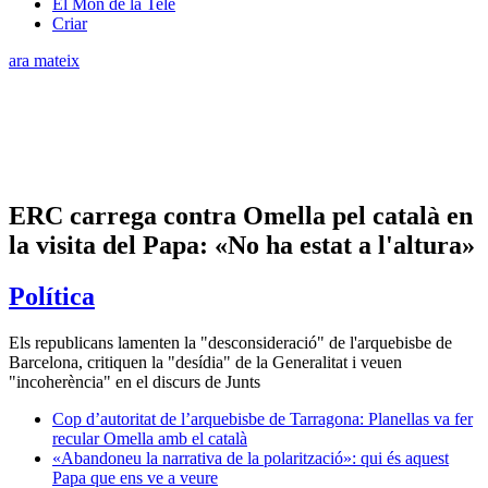
El Món de la Tele
Criar
ara mateix
ERC carrega contra Omella pel català en
la visita del Papa: «No ha estat a l'altura»
Política
Els republicans lamenten la "desconsideració" de l'arquebisbe de
Barcelona, critiquen la "desídia" de la Generalitat i veuen
"incoherència" en el discurs de Junts
Cop d’autoritat de l’arquebisbe de Tarragona: Planellas va fer
recular Omella amb el català
«Abandoneu la narrativa de la polarització»: qui és aquest
Papa que ens ve a veure