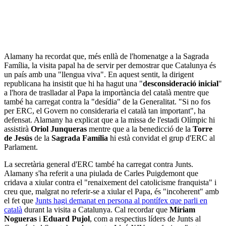
Alamany ha recordat que, més enllà de l'homenatge a la Sagrada
Família, la visita papal ha de servir per demostrar que Catalunya és
un país amb una "llengua viva". En aquest sentit, la dirigent
republicana ha insistit que hi ha hagut una
"
desconsideració inicial
"
a l'hora de traslladar al Papa la importància del català mentre que
també ha carregat contra la "desídia" de la Generalitat. "Si no fos
per ERC, el Govern no consideraria el català tan important", ha
defensat. Alamany ha explicat que a la missa de l'estadi Olímpic hi
assistirà
Oriol Junqueras
mentre que a la benedicció de la
Torre
de Jesús
de la
Sagrada Família
hi està convidat el grup d'ERC al
Parlament.
La secretària general d'ERC també ha carregat contra Junts.
Alamany s'ha referit a una piulada de Carles Puigdemont que
cridava a xiular contra el "renaixement del catolicisme franquista" i
creu que, malgrat no referir-se a xiular el Papa, és "incoherent" amb
el fet que
Junts hagi demanat en persona al pontífex que parli en
català
durant la visita a Catalunya. Cal recordar que
Míriam
Nogueras
i
Eduard Pujol
, com a respectius líders de Junts al