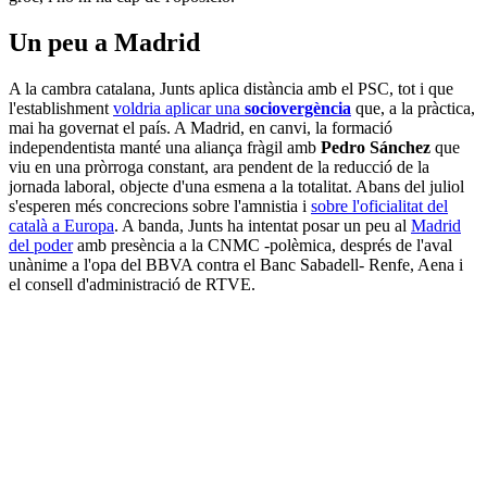
Un peu a Madrid
A la cambra catalana, Junts aplica distància amb el PSC, tot i que
l'establishment
voldria aplicar una
sociovergència
que, a la pràctica,
mai ha governat el país. A Madrid, en canvi, la formació
independentista manté una aliança fràgil amb
Pedro Sánchez
que
viu en una pròrroga constant, ara pendent de la reducció de la
jornada laboral, objecte d'una esmena a la totalitat. Abans del juliol
s'esperen més concrecions sobre l'amnistia i
sobre l'oficialitat del
català a Europa
. A banda, Junts ha intentat posar un peu al
Madrid
del poder
amb presència a la CNMC -polèmica, després de l'aval
unànime a l'opa del BBVA contra el Banc Sabadell- Renfe, Aena i
el consell d'administració de RTVE.