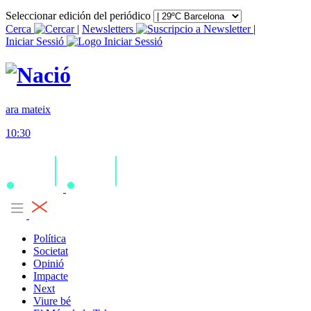
Seleccionar edición del periódico
Cerca
|
Newsletters
|
Iniciar Sessió
ara mateix
10:30
Política
Societat
Opinió
Impacte
Next
Viure bé