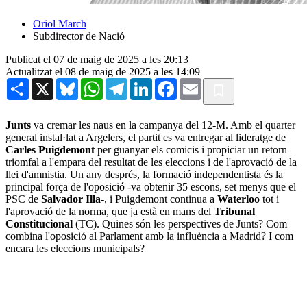
Oriol March
Subdirector de Nació
Publicat el 07 de maig de 2025 a les 20:13
Actualitzat el 08 de maig de 2025 a les 14:09
Share
X
Bluesky
WhatsApp
Telegram
LinkedIn
Facebook
Email
Junts
va cremar les naus en la campanya del 12-M. Amb el quarter
general instal·lat a Argelers, el partit es va entregar al lideratge de
Carles Puigdemont
per guanyar els comicis i propiciar un retorn
triomfal a l'empara del resultat de les eleccions i de l'aprovació de la
llei d'amnistia. Un any després, la formació independentista és la
principal força de l'oposició -va obtenir 35 escons, set menys que el
PSC de
Salvador Illa
-, i Puigdemont continua a
Waterloo
tot i
l'aprovació de la norma, que ja està en mans del
Tribunal
Constitucional
(TC). Quines són les perspectives de Junts? Com
combina l'oposició al Parlament amb la influència a Madrid? I com
encara les eleccions municipals?