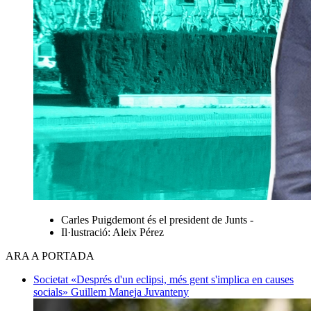
Carles Puigdemont és el president de Junts -
Il·lustració: Aleix Pérez
ARA A PORTADA
Societat
«Després d'un eclipsi, més gent s'implica en causes
socials»
Guillem Maneja Juvanteny