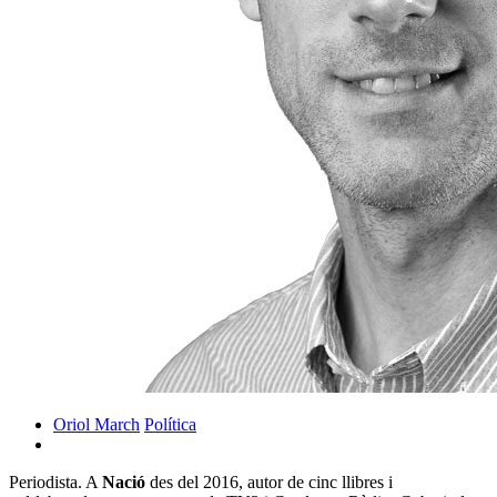
Oriol March
Política
Periodista. A
Nació
des del 2016, autor de cinc llibres i