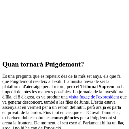
Quan tornarà Puigdemont?
És una pregunta que es repeteix des de fa més set anys, els que fa
que Puigdemont resideix a l'exili. L'amnistia havia de ser la
plataforma d'aterratge per al retorn, però el
Tribunal Suprem
ho ha
impedit de totes les maneres possibles. La jornada de la investidura
d'Illa, el 8 d'agost, es va produir una
visita fugaç de l'expresident
que
va generar desconcert, també a les files de Junts. L'estiu estava
assenyalat en vermell per a un retorn definitiu, però ara ja es parla -
en privat- de la tardor. Fins i tot en cas que el TC avali l'amnistia,
existeixen dubtes sobre les
conseqüències
per a Puigdemont si
creua la frontera. De moment, al seu escó al Parlament hi ha un llaç
groc, i no hi ha cap de l'oposició.