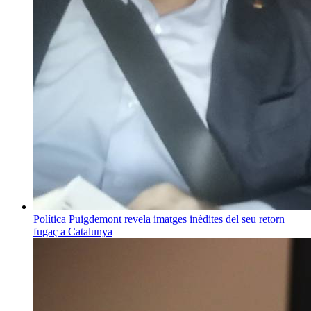
Política
Puigdemont revela imatges inèdites del seu retorn
fugaç a Catalunya