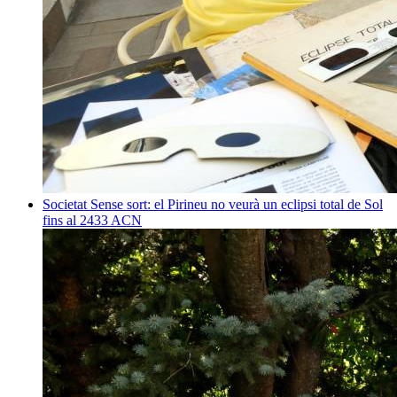
Societat
Sense sort: el Pirineu no veurà un eclipsi total de Sol
fins al 2433
ACN