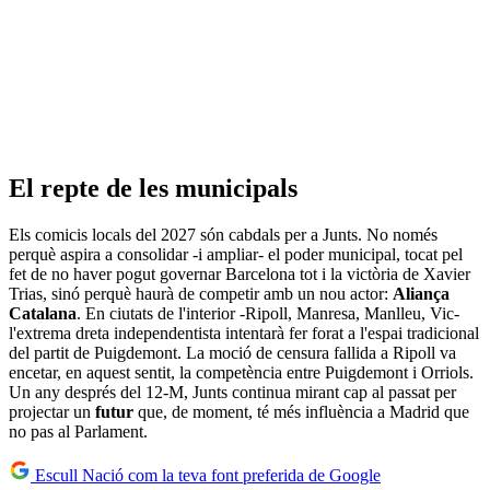
El repte de les municipals
Els comicis locals del 2027 són cabdals per a Junts. No només
perquè aspira a consolidar -i ampliar- el poder municipal, tocat pel
fet de no haver pogut governar Barcelona tot i la victòria de Xavier
Trias, sinó perquè haurà de competir amb un nou actor:
Aliança
Catalana
. En ciutats de l'interior -Ripoll, Manresa, Manlleu, Vic-
l'extrema dreta independentista intentarà fer forat a l'espai tradicional
del partit de Puigdemont. La moció de censura fallida a Ripoll va
encetar, en aquest sentit, la competència entre Puigdemont i Orriols.
Un any després del 12-M, Junts continua mirant cap al passat per
projectar un
futur
que, de moment, té més influència a Madrid que
no pas al Parlament.
Escull Nació com la teva font preferida de Google