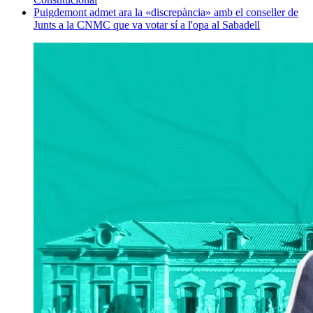
Puigdemont admet ara la «discrepància» amb el conseller de
Junts a la CNMC que va votar sí a l'opa al Sabadell