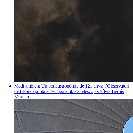
Medi ambient
Un pont astronòmic de 121 anys: l’Observatori
de l’Ebre apunta a l’eclipsi amb sis telescopis
Sílvia Berbís
Morelló