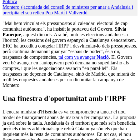
Política
Montero s'acomiada del consell de ministres per anar a Andalusia i
precipita el seu relleu
Pep Martí i Vallverdú
"Mai hem vinculat els pressupostos al calendari electoral de cap
comunitat autònoma", ha insistit la portaveu del Govern,
Sílvia
Paneque
, aquest dimarts. Ara bé, amb les eleccions andaluses a
l'horitzó, les cessions del govern espanyol a Catalunya s'encareixen.
ERC ha accedit a congelar l'IRPF i desvincular-lo dels pressupostos,
però continua demanant guanyar "espais de poder", és a dir,
traspassos de competències,
tal com va avançar
Nació
. El Govern
veu bé avançar en l'autogovern però demana no supeditar-ho als
comptes, i que les negociacions avancin "en paral·lel". Els
traspassos no depenen de Catalunya, sinó de Madrid, que mirarà de
reüll les enquestes andaluses per no dinamitar la campanya de
Montero.
Una finestra d'oportunitat amb l'IRPF
L'encara ministra d'Hisenda es va comprometre a tancar el nou
model de finançament abans de marxar a fer campanya. La proposta
ja està sobre la taula, Andalusia és el territori que més se'n beneficia,
però els diners addicionals que rebrà Catalunya són els que han
inquietat més la resta de comunitats autònomes. En tot cas, el nou
finançament s'ha de concretar en forma de canvis legislatius en un