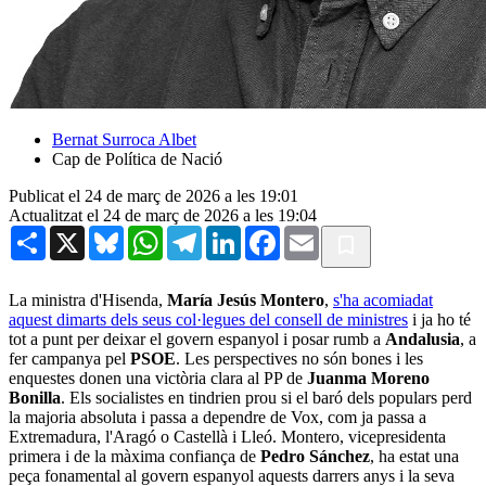
Bernat Surroca Albet
Cap de Política de Nació
Publicat el 24 de març de 2026 a les 19:01
Actualitzat el 24 de març de 2026 a les 19:04
Share
X
Bluesky
WhatsApp
Telegram
LinkedIn
Facebook
Email
La ministra d'Hisenda,
María Jesús Montero
,
s'ha acomiadat
aquest dimarts dels seus col·legues del consell de ministres
i ja ho té
tot a punt per deixar el govern espanyol i posar rumb a
Andalusia
, a
fer campanya pel
PSOE
. Les perspectives no són bones i les
enquestes donen una victòria clara al PP de
Juanma Moreno
Bonilla
. Els socialistes en tindrien prou si el baró dels populars perd
la majoria absoluta i passa a dependre de Vox, com ja passa a
Extremadura, l'Aragó o Castellà i Lleó. Montero, vicepresidenta
primera i de la màxima confiança de
Pedro Sánchez
, ha estat una
peça fonamental al govern espanyol aquests darrers anys i la seva