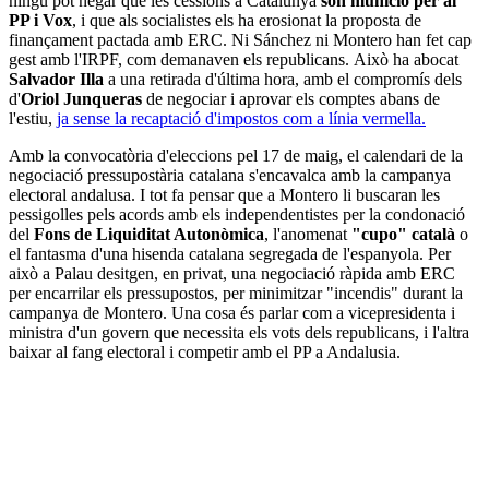
ningú pot negar que les cessions a Catalunya
són munició per al
PP i Vox
, i que als socialistes els ha erosionat la proposta de
finançament pactada amb ERC. Ni Sánchez ni Montero han fet cap
gest amb l'IRPF, com demanaven els republicans. Això ha abocat
Salvador Illa
a una retirada d'última hora, amb el compromís dels
d'
Oriol Junqueras
de negociar i aprovar els comptes abans de
l'estiu,
ja sense la recaptació d'impostos com a línia vermella.
Amb la convocatòria d'eleccions pel 17 de maig, el calendari de la
negociació pressupostària catalana s'encavalca amb la campanya
electoral andalusa. I tot fa pensar que a Montero li buscaran les
pessigolles pels acords amb els independentistes per la condonació
del
Fons de Liquiditat Autonòmica
, l'anomenat
"cupo" català
o
el fantasma d'una hisenda catalana segregada de l'espanyola. Per
això a Palau desitgen, en privat, una negociació ràpida amb ERC
per encarrilar els pressupostos, per minimitzar "incendis" durant la
campanya de Montero. Una cosa és parlar com a vicepresidenta i
ministra d'un govern que necessita els vots dels republicans, i l'altra
baixar al fang electoral i competir amb el PP a Andalusia.