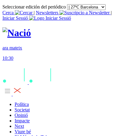
Seleccionar edición del periódico
Cerca
|
Newsletters
|
Iniciar Sessió
ara mateix
10:30
Política
Societat
Opinió
Impacte
Next
Viure bé