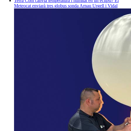
Terra
Com canvia temperatura i humitat en un eclipsi? El
Meteocat enviarà tres globus sonda
Arnau Urgell i Vidal