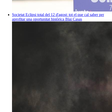
Societat
Eclipsi total del 12 d'agost: tot el que cal saber per
aprofitar una oportunitat històrica
Blai Casas