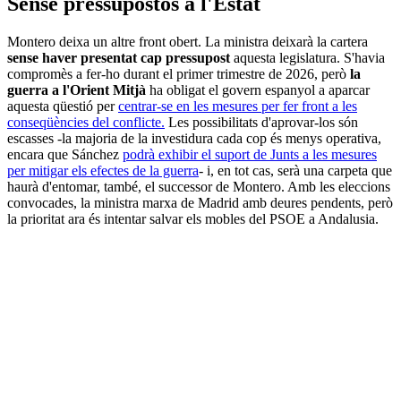
Sense pressupostos a l'Estat
Montero deixa un altre front obert. La ministra deixarà la cartera
sense haver presentat cap pressupost
aquesta legislatura. S'havia
compromès a fer-ho durant el primer trimestre de 2026, però
la
guerra a l'Orient Mitjà
ha obligat el govern espanyol a aparcar
aquesta qüestió per
centrar-se en les mesures per fer front a les
conseqüències del conflicte.
Les possibilitats d'aprovar-los són
escasses -la majoria de la investidura cada cop és menys operativa,
encara que Sánchez
podrà exhibir el suport de Junts a les mesures
per mitigar els efectes de la guerra
- i, en tot cas, serà una carpeta que
haurà d'entomar, també, el successor de Montero. Amb les eleccions
convocades, la ministra marxa de Madrid amb deures pendents, però
la prioritat ara és intentar salvar els mobles del PSOE a Andalusia.