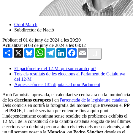
Oriol March
Subdirector de Nació
Publicat el 01 de juny de 2024 a les 20:20
Actualitzat el 03 de juny de 2024 a les 08:12
Share
X
Bluesky
WhatsApp
Telegram
LinkedIn
Facebook
Email
El pactòmetre del 12-M: qui suma amb qui?
Tots els resultats de les eleccions al Parlament de Catalunya
del 12-M
Aquests són els 135 diputats al nou Parlament
Amb l'amnistia aprovada, el calendari se centra ara en la imminència
de les
eleccions europees
i en
l'arrencada de la legislatura catalana
.
Dels comicis en sortirà la fotografia del moment que travessen el
PP
i el
PSOE
, i també serviran per entendre fins a quin punt
l'independentisme continua sense resoldre els problemes exhibits el
12-M. I de la constitució de la cambra catalana sorgida de les últimes
eleccions se'n deduirà per on aniran els trets dels mesos vinents, amb
un ull sempre posat a la
Moncloa
, on
Pedro Sánchez
desplega el