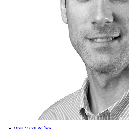
Oriol March
Política