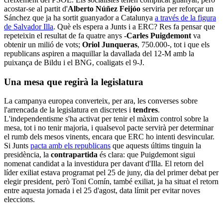
acostar-se al partit d'
Alberto Núñez Feijóo
serviria per reforçar un
Sánchez que ja ha sortit guanyador a Catalunya
a través de la figura
de Salvador Illa
. Què els espera a Junts i a ERC? Res fa pensar que
repeteixin el resultat de fa quatre anys -
Carles Puigdemont
va
obtenir un milió de vots;
Oriol Junqueras
, 750.000-, tot i que els
republicans aspiren a maquillar la davallada del 12-M amb la
puixança de Bildu i el BNG, coaligats el 9-J.
Una mesa que regirà la legislatura
La campanya europea converteix, per ara, les converses sobre
l'arrencada de la legislatura en discretes i
tendres
.
L'independentisme s'ha activat per tenir el màxim control sobre la
mesa, tot i no tenir majoria, i qualsevol pacte servirà per determinar
el rumb dels mesos vinents, encara que ERC ho intenti desvincular.
Si Junts
pacta amb els republicans
que aquests últims tinguin la
presidència, la
contrapartida
és clara: que Puigdemont sigui
nomenat candidat a la investidura per davant d'Illa. El retorn del
líder exiliat estava programat pel 25 de juny, dia del primer debat per
elegir president, però Toni Comín, també exiliat, ja ha situat el retorn
entre aquesta jornada i el 25 d'agost, data límit per evitar noves
eleccions.