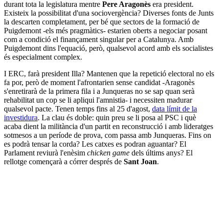
durant tota la legislatura mentre
Pere Aragonès
era president.
Existeix la possibilitat d'una sociovergència? Diverses fonts de Junts
la descarten completament, per bé que sectors de la formació de
Puigdemont -els més pragmàtics- estarien oberts a negociar posant
com a condició el finançament singular per a Catalunya. Amb
Puigdemont dins l'equació, però, qualsevol acord amb els socialistes
és especialment complex.
I ERC, farà president Illa? Mantenen que la repetició electoral no els
fa por, però de moment l'afrontarien sense candidat -Aragonès
s'enretirarà de la primera fila i a Junqueras no se sap quan serà
rehabilitat un cop se li apliqui l'amnistia- i necessiten madurar
qualsevol pacte. Tenen temps fins al 25 d'agost,
data límit de la
investidura
. La clau és doble: quin preu se li posa al PSC i què
acaba dient la militància d'un partit en reconstrucció i amb lideratges
sotmesos a un període de prova, com passa amb Junqueras. Fins on
es podrà tensar la corda? Les catxes es podran aguantar? El
Parlament reviurà l'enèsim
chicken game
dels últims anys? El
rellotge començarà a córrer després de
Sant Joan
.