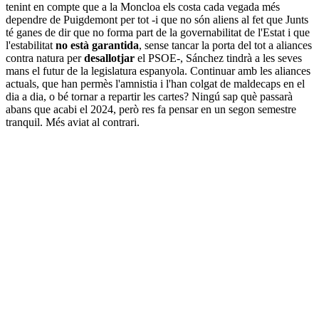
tenint en compte que a la Moncloa els costa cada vegada més
dependre de Puigdemont per tot -i que no són aliens al fet que Junts
té ganes de dir que no forma part de la governabilitat de l'Estat i que
l'estabilitat
no està garantida
, sense tancar la porta del tot a aliances
contra natura per
desallotjar
el PSOE-, Sánchez tindrà a les seves
mans el futur de la legislatura espanyola. Continuar amb les aliances
actuals, que han permès l'amnistia i l'han colgat de maldecaps en el
dia a dia, o bé tornar a repartir les cartes? Ningú sap què passarà
abans que acabi el 2024, però res fa pensar en un segon semestre
tranquil. Més aviat al contrari.