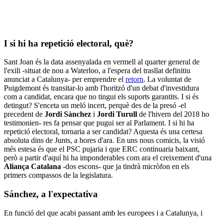
I si hi ha repetició electoral, què?
Sant Joan és la data assenyalada en vermell al quarter general de
l'exili -situat de nou a Waterloo, a l'espera del trasllat definitiu
anunciat a Catalunya- per emprendre el
retorn
. La voluntat de
Puigdemont és transitar-lo amb l'horitzó d'un debat d'investidura
com a candidat, encara que no tingui els suports garantits. I si és
detingut? S'enceta un meló incert, perquè des de la presó -el
precedent de
Jordi Sànchez
i
Jordi Turull
de l'hivern del 2018 ho
testimonien- res fa pensar que pugui ser al Parlament. I si hi ha
repetició electoral, tornaria a ser candidat? Aquesta és una certesa
absoluta dins de Junts, a hores d'ara. En uns nous comicis, la visió
més estesa és que el PSC pujaria i que ERC continuaria baixant,
però a partir d'aquí hi ha imponderables com ara el creixement d'una
Aliança Catalana
-dos escons- que ja tindrà micròfon en els
primers compassos de la legislatura.
Sánchez, a l'expectativa
En funció del que acabi passant amb les europees i a Catalunya, i