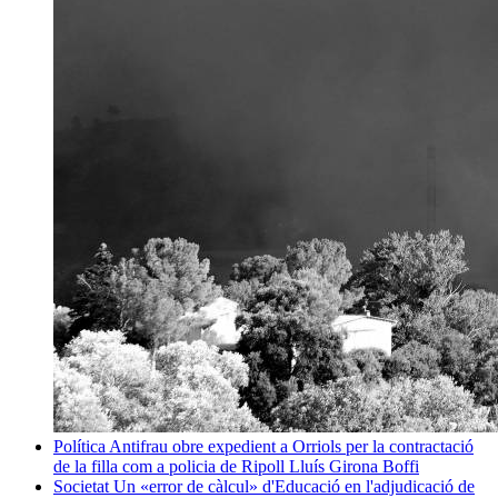
Política
Antifrau obre expedient a Orriols per la contractació
de la filla com a policia de Ripoll
Lluís Girona Boffi
Societat
Un «error de càlcul» d'Educació en l'adjudicació de