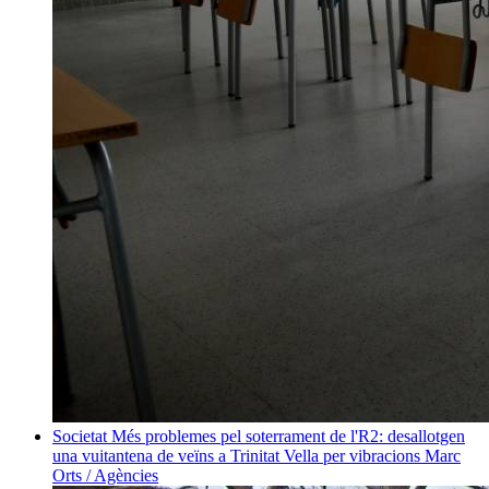
Societat
Més problemes pel soterrament de l'R2: desallotgen
una vuitantena de veïns a Trinitat Vella per vibracions
Marc
Orts / Agències