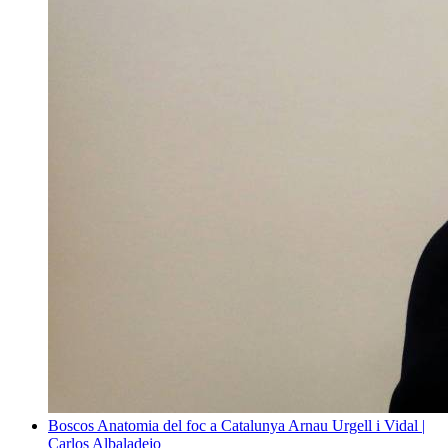
Boscos
Anatomia del foc a Catalunya
Arnau Urgell i Vidal |
Carlos Albaladejo