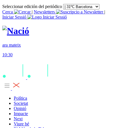
Seleccionar edición del periódico
Cerca
|
Newsletters
|
Iniciar Sessió
ara mateix
10:30
Política
Societat
Opinió
Impacte
Next
Viure bé