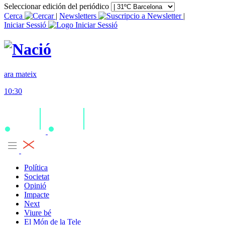
Seleccionar edición del periódico
Cerca
|
Newsletters
|
Iniciar Sessió
ara mateix
10:30
Política
Societat
Opinió
Impacte
Next
Viure bé
El Món de la Tele