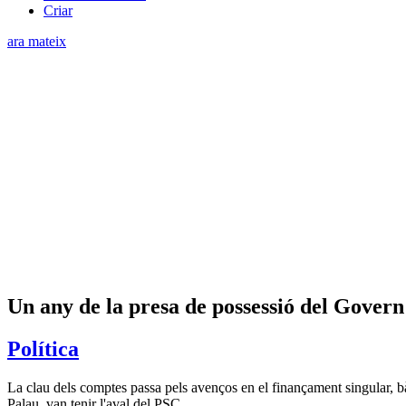
Criar
ara mateix
Un any de la presa de possessió del Govern: 
Política
La clau dels comptes passa pels avenços en el finançament singular, b
Palau, van tenir l'aval del PSC