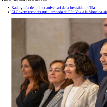
Radiografia del primer aniversari de la investidura d'Illa
El Govern reconeix que l’arribada de PP i Vox a la Moncloa «far