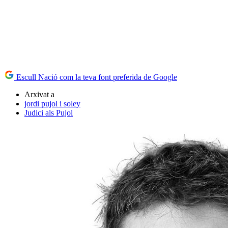
Escull Nació com la teva font preferida de Google
Arxivat a
jordi pujol i soley
Judici als Pujol