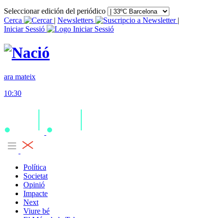
Seleccionar edición del periódico
Cerca
|
Newsletters
|
Iniciar Sessió
ara mateix
10:30
Política
Societat
Opinió
Impacte
Next
Viure bé