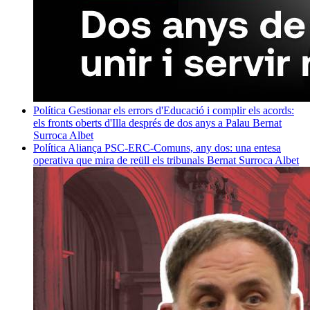
Política
Gestionar els errors d'Educació i complir els acords:
els fronts oberts d'Illa després de dos anys a Palau
Bernat
Surroca Albet
Política
Aliança PSC-ERC-Comuns, any dos: una entesa
operativa que mira de reüll els tribunals
Bernat Surroca Albet