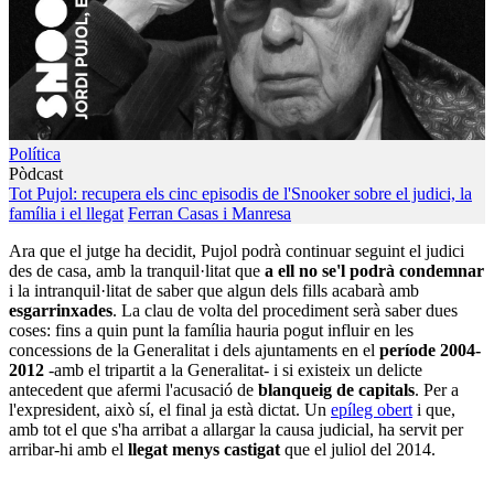
Política
Pòdcast
Tot Pujol: recupera els cinc episodis de l'Snooker sobre el judici, la
família i el llegat
Ferran Casas i Manresa
Ara que el jutge ha decidit, Pujol podrà continuar seguint el judici
des de casa, amb la tranquil·litat que
a ell no se'l podrà condemnar
i la intranquil·litat de saber que algun dels fills acabarà amb
esgarrinxades
. La clau de volta del procediment serà saber dues
coses: fins a quin punt la família hauria pogut influir en les
concessions de la Generalitat i dels ajuntaments en el
període 2004-
2012
-amb el tripartit a la Generalitat- i si existeix un delicte
antecedent que afermi l'acusació de
blanqueig de capitals
. Per a
l'expresident, això sí, el final ja està dictat. Un
epíleg obert
i que,
amb tot el que s'ha arribat a allargar la causa judicial, ha servit per
arribar-hi amb el
llegat menys castigat
que el juliol del 2014.