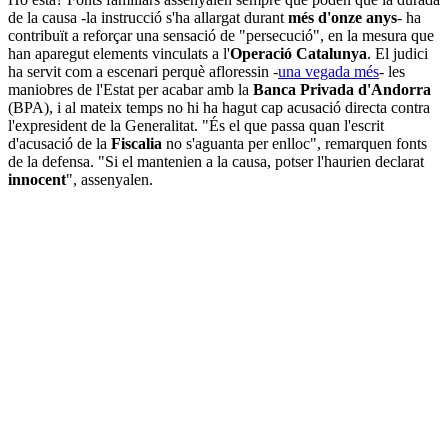
de la causa -la instrucció s'ha allargat durant
més d'onze anys
- ha
contribuït a reforçar una sensació de "persecució", en la mesura que
han aparegut elements vinculats a l'
Operació Catalunya
. El judici
ha servit com a escenari perquè afloressin -
una vegada més
- les
maniobres de l'Estat per acabar amb la
Banca Privada d'Andorra
(BPA), i al mateix temps no hi ha hagut cap acusació directa contra
l'expresident de la Generalitat. "És el que passa quan l'escrit
d'acusació de la
Fiscalia
no s'aguanta per enlloc", remarquen fonts
de la defensa. "Si el mantenien a la causa, potser l'haurien declarat
innocent
", assenyalen.