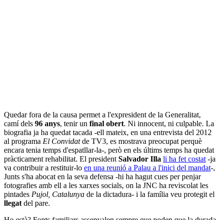
Quedar fora de la causa permet a l'expresident de la Generalitat,
camí dels
96 anys
, tenir un
final obert
. Ni innocent, ni culpable. La
biografia ja ha quedat tacada -ell mateix, en una entrevista del 2012
al programa
El Convidat
de TV3, es mostrava preocupat perquè
encara tenia temps d'espatllar-la-, però en els últims temps ha quedat
pràcticament rehabilitat. El president
Salvador Illa
li ha fet costat
-ja
va contribuir a restituir-lo
en una reunió a Palau a l'inici del mandat
-,
Junts s'ha abocat en la seva defensa -hi ha hagut cues per penjar
fotografies amb ell a les xarxes socials, on la JNC ha reviscolat les
pintades
Pujol, Catalunya
de la dictadura- i la família veu protegit el
llegat
del pare.
Ho està? Fonts familiars assenyalen sempre que poden que la durada