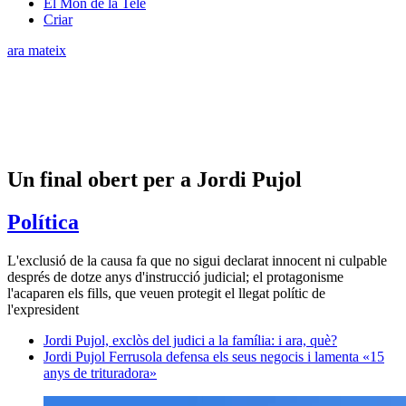
El Món de la Tele
Criar
ara mateix
Un final obert per a Jordi Pujol
Política
L'exclusió de la causa fa que no sigui declarat innocent ni culpable
després de dotze anys d'instrucció judicial; el protagonisme
l'acaparen els fills, que veuen protegit el llegat polític de
l'expresident
Jordi Pujol, exclòs del judici a la família: i ara, què?
Jordi Pujol Ferrusola defensa els seus negocis i lamenta «15
anys de trituradora»