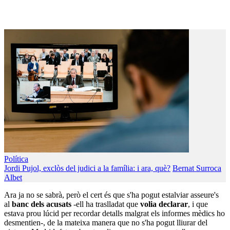
Política
Jordi Pujol, exclòs del judici a la família: i ara, què?
Bernat Surroca
Albet
Ara ja no se sabrà, però el cert és que s'ha pogut estalviar asseure's
al
banc dels acusats
-ell ha traslladat que
volia declarar
, i que
estava prou lúcid per recordar detalls malgrat els informes mèdics ho
desmentien-, de la mateixa manera que no s'ha pogut lliurar del