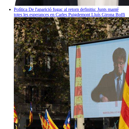
Política
De l'aparició fugaç al retorn definitiu: Junts manté
totes les esperances en Carles Puigdemont
Lluís Girona Boffi