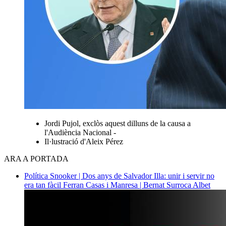
Jordi Pujol, exclòs aquest dilluns de la causa a
l'Audiència Nacional -
Il·lustració d'Aleix Pérez
ARA A PORTADA
Política
Snooker | Dos anys de Salvador Illa: unir i servir no
era tan fàcil
Ferran Casas i Manresa | Bernat Surroca Albet