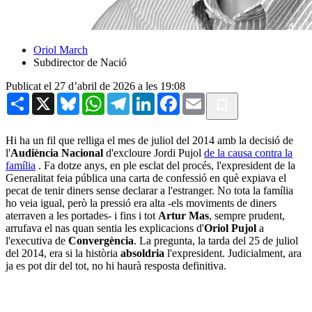
Oriol March
Subdirector de Nació
Publicat el 27 d’abril de 2026 a les 19:08
Share
X
Bluesky
WhatsApp
Telegram
LinkedIn
Facebook
Email
Hi ha un fil que relliga el mes de juliol del 2014 amb la decisió de
l'
Audiència Nacional
d'excloure Jordi Pujol
de la causa contra la
família
. Fa dotze anys, en ple esclat del procés, l'expresident de la
Generalitat feia pública una carta de confessió en què expiava el
pecat de tenir diners sense declarar a l'estranger. No tota la família
ho veia igual, però la pressió era alta -els moviments de diners
aterraven a les portades- i fins i tot
Artur Mas
, sempre prudent,
arrufava el nas quan sentia les explicacions d'
Oriol Pujol
a
l'executiva de
Convergència
. La pregunta, la tarda del 25 de juliol
del 2014, era si la història
absoldria
l'expresident. Judicialment, ara
ja es pot dir del tot, no hi haurà resposta definitiva.