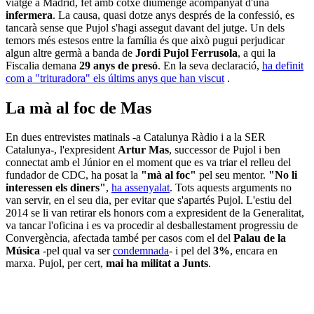
viatge a Madrid, fet amb cotxe diumenge acompanyat d'una
infermera
. La causa, quasi dotze anys després de la confessió, es
tancarà sense que Pujol s'hagi assegut davant del jutge. Un dels
temors més estesos entre la família és que això pugui perjudicar
algun altre germà a banda de
Jordi Pujol Ferrusola
, a qui la
Fiscalia demana
29 anys de presó
. En la seva declaració,
ha definit
com a "trituradora" els últims anys que han viscut
.
La mà al foc de Mas
En dues entrevistes matinals -a Catalunya Ràdio i a la SER
Catalunya-, l'expresident
Artur Mas
, successor de Pujol i ben
connectat amb el Júnior en el moment que es va triar el relleu del
fundador de CDC, ha posat la
"mà al foc"
pel seu mentor.
"No li
interessen els diners"
,
ha assenyalat
. Tots aquests arguments no
van servir, en el seu dia, per evitar que s'apartés Pujol. L'estiu del
2014 se li van retirar els honors com a expresident de la Generalitat,
va tancar l'oficina i es va procedir al desballestament progressiu de
Convergència, afectada també per casos com el del
Palau de la
Música
-pel qual va ser
condemnada
- i pel del
3%
, encara en
marxa. Pujol, per cert,
mai ha militat a Junts
.