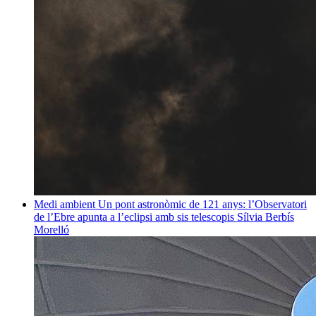
Medi ambient
Un pont astronòmic de 121 anys: l’Observatori
de l’Ebre apunta a l’eclipsi amb sis telescopis
Sílvia Berbís
Morelló