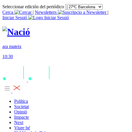
Seleccionar edición del periódico
Cerca
|
Newsletters
|
Iniciar Sessió
ara mateix
10:30
Política
Societat
Opinió
Impacte
Next
Viure bé