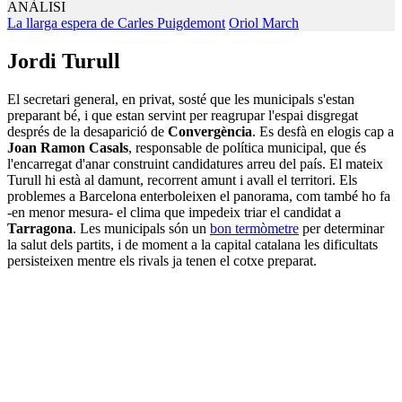
ANÀLISI
La llarga espera de Carles Puigdemont
Oriol March
Jordi Turull
El secretari general, en privat, sosté que les municipals s'estan
preparant bé, i que estan servint per reagrupar l'espai disgregat
després de la desaparició de
Convergència
. Es desfà en elogis cap a
Joan Ramon Casals
, responsable de política municipal, que és
l'encarregat d'anar construint candidatures arreu del país. El mateix
Turull hi està al damunt, recorrent amunt i avall el territori. Els
problemes a Barcelona enterboleixen el panorama, com també ho fa
-en menor mesura- el clima que impedeix triar el candidat a
Tarragona
. Les municipals són un
bon termòmetre
per determinar
la salut dels partits, i de moment a la capital catalana les dificultats
persisteixen mentre els rivals ja tenen el cotxe preparat.