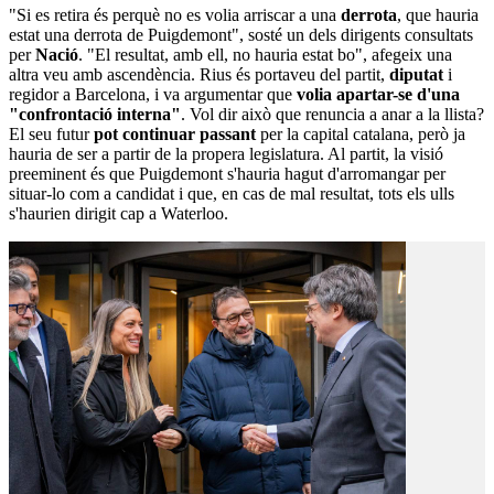
"Si es retira és perquè no es volia arriscar a una
derrota
, que hauria
estat una derrota de Puigdemont", sosté un dels dirigents consultats
per
Nació
. "El resultat, amb ell, no hauria estat bo", afegeix una
altra veu amb ascendència. Rius és portaveu del partit,
diputat
i
regidor a Barcelona, i va argumentar que
volia apartar-se d'una
"confrontació interna"
. Vol dir això que renuncia a anar a la llista?
El seu futur
pot continuar passant
per la capital catalana, però ja
hauria de ser a partir de la propera legislatura. Al partit, la visió
preeminent és que Puigdemont s'hauria hagut d'arromangar per
situar-lo com a candidat i que, en cas de mal resultat, tots els ulls
s'haurien dirigit cap a Waterloo.