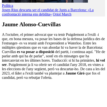
Política
Josep Rius descarta ser el candidat de Junts a Barcelona: «La
confrontació interna ens debilita»
Oriol March
Jaume Alonso-Cuevillas
A l'octubre, el primer advocat que va tenir Puigdemont a l'exili -i
que, en bona mesura, va posar les bases de la defensa jurídica des de
l'estranger- es va reunir amb l'expresident a Waterloo. Entre les
múltiples qüestions que es van abordar hi va haver la de Barcelona:
Cuevillas
es va posar a disposició
del partit, i continua aquí. "He de
parlar amb qui ha de parlar", sosté en els missatges que ha
intercanviat en les últimes hores. Traducció: si hi ha primàries,
hi vol
ser
. Puigdemont ja li va oferir ser el candidat l'any 2018, en vistes a
les eleccions de l'any següent, però va descartar-ho. De cara a les del
2023, el líder a l'exili també va plantejar a
Jaume Giró
que fos el
candidat, però va rebutjar l'oferta.