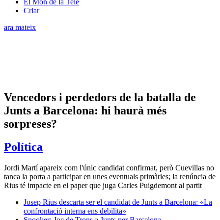
El Món de la Tele
Criar
ara mateix
Vencedors i perdedors de la batalla de
Junts a Barcelona: hi haurà més
sorpreses?
Política
Jordi Martí apareix com l'únic candidat confirmat, però Cuevillas no
tanca la porta a participar en unes eventuals primàries; la renúncia de
Rius té impacte en el paper que juga Carles Puigdemont al partit
Josep Rius descarta ser el candidat de Junts a Barcelona: «La
confrontació interna ens debilita»
Snooker: Joc de Trons a Junts per Barcelona