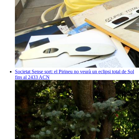
Societat
Sense sort: el Pirineu no veurà un eclipsi total de Sol
fins al 2433
ACN