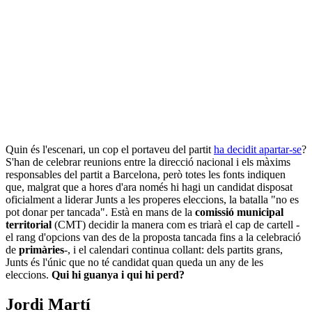
Quin és l'escenari, un cop el portaveu del partit
ha decidit apartar-se
?
S'han de celebrar reunions entre la direcció nacional i els màxims
responsables del partit a Barcelona, però totes les fonts indiquen
que, malgrat que a hores d'ara només hi hagi un candidat disposat
oficialment a liderar Junts a les properes eleccions, la batalla "no es
pot donar per tancada". Està en mans de la
comissió municipal
territorial
(CMT) decidir la manera com es triarà el cap de cartell -
el rang d'opcions van des de la proposta tancada fins a la celebració
de
primàries
-, i el calendari continua collant: dels partits grans,
Junts és l'únic que no té candidat quan queda un any de les
eleccions.
Qui hi guanya i qui hi perd?
Jordi Martí