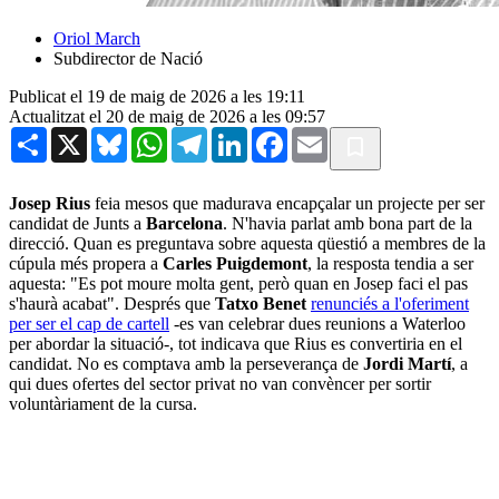
Oriol March
Subdirector de Nació
Publicat el 19 de maig de 2026 a les 19:11
Actualitzat el 20 de maig de 2026 a les 09:57
Share
X
Bluesky
WhatsApp
Telegram
LinkedIn
Facebook
Email
Josep Rius
feia mesos que madurava encapçalar un projecte per ser
candidat de Junts a
Barcelona
. N'havia parlat amb bona part de la
direcció. Quan es preguntava sobre aquesta qüestió a membres de la
cúpula més propera a
Carles Puigdemont
, la resposta tendia a ser
aquesta: "Es pot moure molta gent, però quan en Josep faci el pas
s'haurà acabat". Després que
Tatxo Benet
renunciés a l'oferiment
per ser el cap de cartell
-es van celebrar dues reunions a Waterloo
per abordar la situació-, tot indicava que Rius es convertiria en el
candidat. No es comptava amb la perseverança de
Jordi Martí
, a
qui dues ofertes del sector privat no van convèncer per sortir
voluntàriament de la cursa.