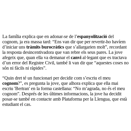
La família explica que en adonar-se de l’
espanyolització
del
cognom, ja era massa tard: “Ens van dir que per revertir-ho havíem
d’iniciar uns
tràmits burocràtics
que s’allargarien molt”, recordant
la resposta desincentivadora que van rebre els seus pares. La jove
afegeix que, quan ella va demanar el
canvi
al·legant que es tractava
d’un error del Registre Civil, també li van dir que “aquestes coses no
són ni fàcils ni ràpides”.
“Quin dret té un funcionari per decidir com s’escriu el meu
cognom
?”, es pregunta la jove, que alhora explica que ella mai
escriu 'Bertran' en la forma castellana: “No m’agrada, no és el meu
cognom”. Després de les últimes informacions, la jove ha decidit
posar-se també en contacte amb Plataforma per la Llengua, que està
estudiant el cas.