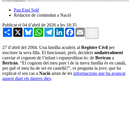
Pau Espí Solé
Redactor de continuïtat a Nació
Publicat el 04 d’abril de 2026 a les 18:35
Share
X
Bluesky
WhatsApp
Telegram
LinkedIn
Facebook
Email
27 d’abril del 2004. Una família acudeix al
Registre Civil
per
inscriure la seva filla. El funcionari, però, decideix
unilateralment
canviar el cognom de l’infant i espanyolitzar-lo: de
Bertran
a
Bertrán
. “El cognom del meu pare i de la meva família és en català,
per què el meu ha de ser en castellà?”, es pregunta la jove, que ha
explicat el seu cas a
Nació
arran de les
informacions que ha avançat
aquest diari els darrers dies
.