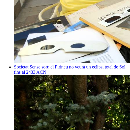
Societat
Sense sort: el Pirineu no veurà un eclipsi total de Sol
fins al 2433
ACN