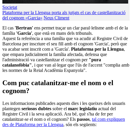
Societat
Plataforma per la Llengua porta als jutjats el cas de castellanització
del cognom «Garcia»
Neus Climent
El cas
'Bertran'
ens permet traçar un clar paral·lelisme amb el de la
família
'Garcia'
, que està en mans dels tribunals.
Aquest fa referència a una família que va acudir al Registre Civil de
Barcelona per inscriure el seu fill amb el cognom 'Garcia', però que
va acabar sent inscrit com a 'García'.
Plataforma per la Llengua
,
que empara judicialment la família afectada, defensa que
l'administració va castellanitzar el cognom per
"pura
catalanofòbia"
, i que van al·legar que l'ús de l'accent "complia amb
les normes de la Reial Acadèmia Espanyola".
Com puc catalanitzar-me el nom o el
cognom?
Les informacions publicades aquests dies i les queixes dels usuaris
plantegen
seriosos dubtes
sobre el
marc legislatiu
actual del
Registre Civil i la seva aplicació. Ara bé, què s'ha de fer per
catalanitzar-se el nom o el cognom? Els
passos
,
tal com expliquen
des de Plataforma per la Llengua
, són els següents: