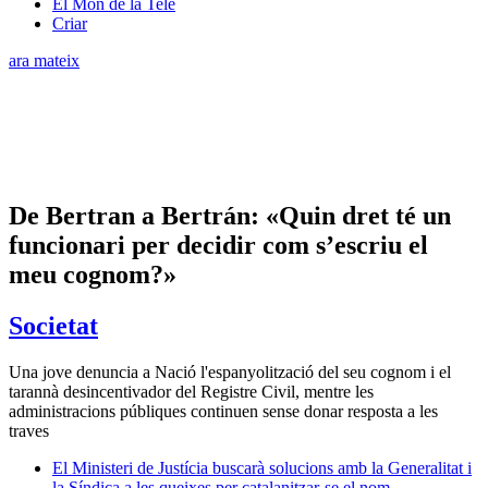
El Món de la Tele
Criar
ara mateix
De Bertran a Bertrán: «Quin dret té un
funcionari per decidir com s’escriu el
meu cognom?»
Societat
Una jove denuncia a Nació l'espanyolització del seu cognom i el
tarannà desincentivador del Registre Civil, mentre les
administracions públiques continuen sense donar resposta a les
traves
El Ministeri de Justícia buscarà solucions amb la Generalitat i
la Síndica a les queixes per catalanitzar-se el nom