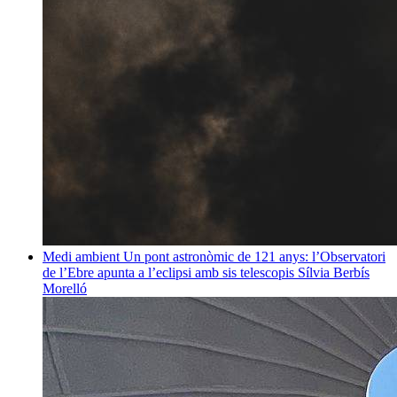
Medi ambient
Un pont astronòmic de 121 anys: l’Observatori
de l’Ebre apunta a l’eclipsi amb sis telescopis
Sílvia Berbís
Morelló