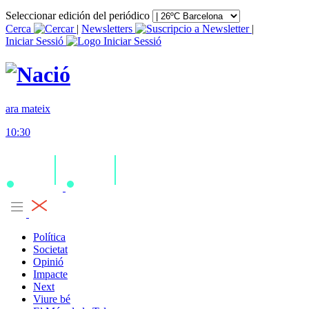
Seleccionar edición del periódico
Cerca
|
Newsletters
|
Iniciar Sessió
ara mateix
10:30
Política
Societat
Opinió
Impacte
Next
Viure bé