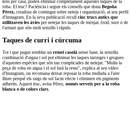
tens per casa, poden eliminar completament aquestes taques de la
roba. El truc? Paciència i seguir els consells que dona
Begoña
Pérez,
creadora de contingut sobre neteja i organització, al seu perfil
d'Instagram. En la seva publicació recull
cinc trucs antics que
utilitzaven les àvies
per netejar les taques de menjar, òxid, suor o de
l'armari que són molt senzills i ràpids.
Taques de curri i cúrcuma
Tot i que pugui semblar un
remei casolà
sense base, la senzilla
combinació d'aigua i sol pot eliminar les taques taronges i grogues
d'aquestes espècies que són tan complicades de netejar. "Mulla la
peça de roba en aigua i el sol farà la resta", explica al seu vídeo
d'Instagram, on recomana deixar reposar la roba mullada a l'aire
lliure perquè els raigs de sol facin efecte i eliminen els pigments
adherits. Aquest truc, avisa Pérez,
només serveix per a la roba
blanca o de colors clars
.