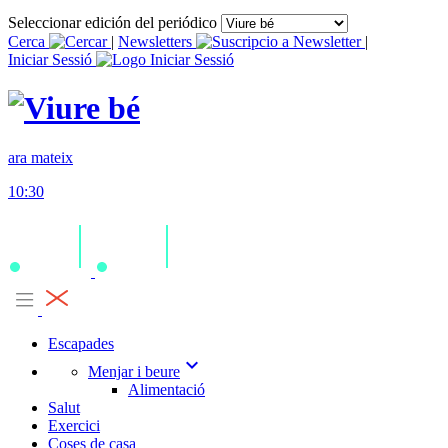
Seleccionar edición del periódico
Cerca
|
Newsletters
|
Iniciar Sessió
ara mateix
10:30
Escapades
expand_more
Menjar i beure
Alimentació
Salut
Exercici
Coses de casa