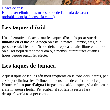
Coses de casa
El truc per eliminar les males olors de l'entrada de casa (i
probablement ja el tens a la cuina)
Les taques d'òxid
Una alternativa eficaç contra les taques d'òxid és posar
suc de
llimona en el lloc de la peça
on està la marca i, també, afegir un
pessic de sal. De nou, s'ha de deixar reposar a l'aire lliure en un lloc
on el sol toqui durant tot el dia o, almenys, durant unes quantes
hores perquè pugui fer efecte.
Les taques de tomaca
Aquest tipus de taques són molt freqüents en la roba dels infants, per
això, per eliminar-les fàcilment, no ens hem de calfar molt el cap.
Només cal
un poc d'aigua
i fregar amb sabó, després, s'ha de tornar
a afegir aigua i fregar. Per acabar, el sol farà la resta i farà
desaparèixer la taca per complet.