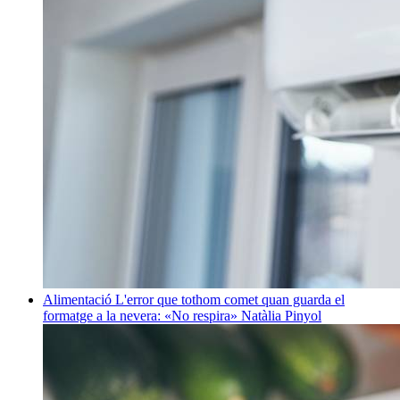
Alimentació
L'error que tothom comet quan guarda el
formatge a la nevera: «No respira»
Natàlia Pinyol