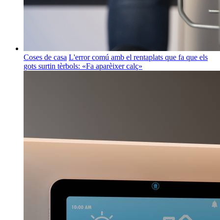
Coses de casa
L'error comú amb el rentaplats que fa que els
gots surtin tèrbols: «Fa aparèixer calç»