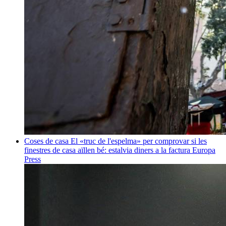
Coses de casa
El «truc de l'espelma» per comprovar si les
finestres de casa aïllen bé: estalvia diners a la factura
Europa
Press