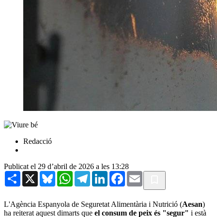
Redacció
Publicat el 29 d’abril de 2026 a les 13:28
Share
X
Bluesky
WhatsApp
Telegram
LinkedIn
Facebook
Email
L'Agència Espanyola de Seguretat Alimentària i Nutrició (
Aesan
)
ha reiterat aquest dimarts que
el consum de peix és "segur"
i està