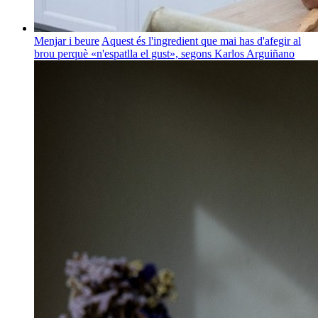
Menjar i beure
Aquest és l'ingredient que mai has d'afegir al
brou perquè «n'espatlla el gust», segons Karlos Arguiñano