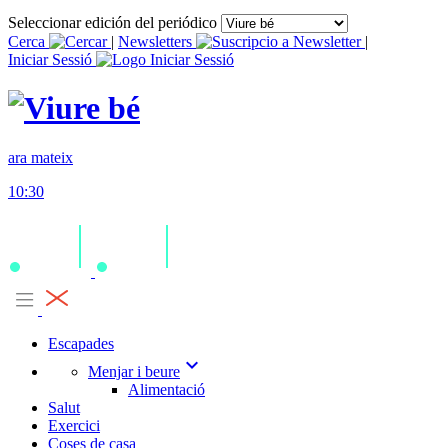
Seleccionar edición del periódico
Cerca
|
Newsletters
|
Iniciar Sessió
ara mateix
10:30
Escapades
expand_more
Menjar i beure
Alimentació
Salut
Exercici
Coses de casa