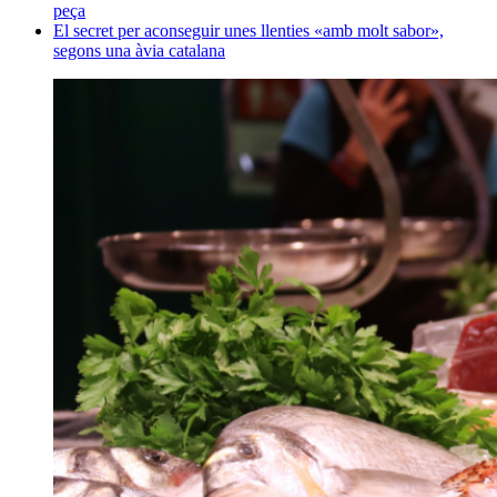
peça
El secret per aconseguir unes llenties «amb molt sabor»,
segons una àvia catalana