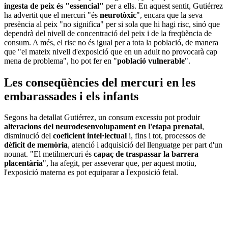
ingesta de peix és "essencial"
per a ells. En aquest sentit, Gutiérrez
ha advertit que el mercuri "és
neurotòxic
", encara que la seva
presència al peix "no significa" per si sola que hi hagi risc, sinó que
dependrà del nivell de concentració del peix i de la freqüència de
consum. A més, el risc no és igual per a tota la població, de manera
que "el mateix nivell d'exposició que en un adult no provocarà cap
mena de problema", ho pot fer en "
població vulnerable
".
Les conseqüències del mercuri en les
embarassades i els infants
Segons ha detallat Gutiérrez, un consum excessiu pot produir
alteracions del neurodesenvolupament en l'etapa prenatal
,
disminució del
coeficient intel·lectual
i, fins i tot, processos de
dèficit de memòria
, atenció i adquisició del llenguatge per part d'un
nounat. "El metilmercuri és
capaç de traspassar la barrera
placentària
", ha afegit, per asseverar que, per aquest motiu,
l'exposició materna es pot equiparar a l'exposició fetal.