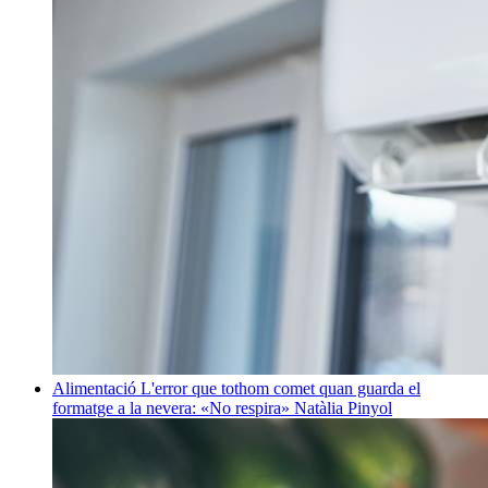
Alimentació
L'error que tothom comet quan guarda el
formatge a la nevera: «No respira»
Natàlia Pinyol