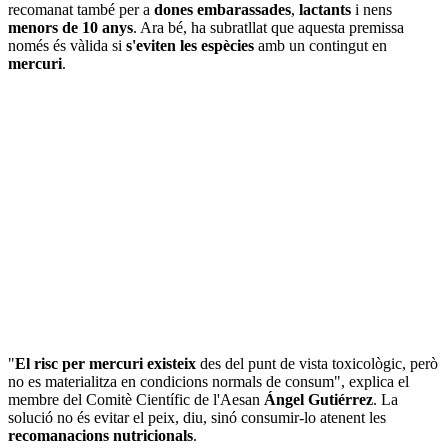
recomanat també per a
dones embarassades
,
lactants
i nens
menors de 10 anys
. Ara bé, ha subratllat que aquesta premissa
només és vàlida si
s'eviten les espècies
amb un contingut en
mercuri
.
"
El risc per mercuri existeix
des del punt de vista toxicològic, però
no es materialitza en condicions normals de consum", explica el
membre del Comitè Científic de l'Aesan
Ángel Gutiérrez
. La
solució no és evitar el peix, diu, sinó consumir-lo atenent les
recomanacions nutricionals
.