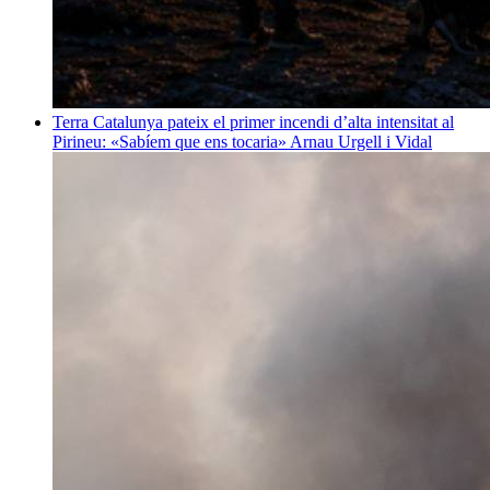
Terra
Catalunya pateix el primer incendi d’alta intensitat al
Pirineu: «Sabíem que ens tocaria»
Arnau Urgell i Vidal