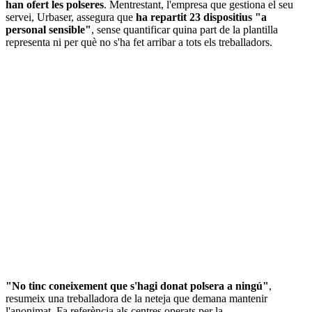
han ofert les polseres
. Mentrestant, l'empresa que gestiona el seu
servei, Urbaser, assegura que
ha repartit 23 dispositius "a
personal sensible"
, sense quantificar quina part de la plantilla
representa ni per què no s'ha fet arribar a tots els treballadors.
"No tinc coneixement que s'hagi donat polsera a ningú"
,
resumeix una treballadora de la neteja que demana mantenir
l'anonimat. Fa referència als centres operats per la