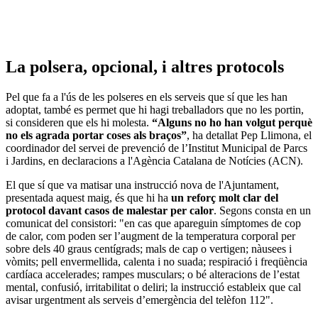
La polsera, opcional, i altres protocols
Pel que fa a l'ús de les polseres en els serveis que sí que les han
adoptat, també es permet que hi hagi treballadors que no les portin,
si consideren que els hi molesta.
“Alguns no ho han volgut perquè
no els agrada portar coses als braços”
, ha detallat Pep Llimona, el
coordinador del servei de prevenció de l’Institut Municipal de Parcs
i Jardins, en declaracions a l'Agència Catalana de Notícies (ACN).
El que sí que va matisar una instrucció nova de l'Ajuntament,
presentada aquest maig, és que hi ha
un reforç molt clar del
protocol davant casos de malestar per calor
. Segons consta en un
comunicat del consistori: "en cas que apareguin símptomes de cop
de calor, com poden ser l’augment de la temperatura corporal per
sobre dels 40 graus centígrads; mals de cap o vertigen; nàusees i
vòmits; pell envermellida, calenta i no suada; respiració i freqüència
cardíaca accelerades; rampes musculars; o bé alteracions de l’estat
mental, confusió, irritabilitat o deliri; la instrucció estableix que cal
avisar urgentment als serveis d’emergència del telèfon 112".