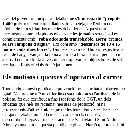
Des del govern municipal es detalla que
s'han repartit "prop de
1.400 polseres"
entre treballadors de la neteja, de l'enllumenat
públic, de Parcs i Jardins o de les deixalleries. Aquest nou
mecanisme contra els pitjors efectes de les jornades sota el sol es
complementa amb
"roba adequada transpirable, gorra, cremes
solars i ampolla d'aigua"
, així com amb
"descansos de 10 o 15
minuts cada dues hores"
. També s'ha canviat l'horari respecte a la
resta de l'any, avançant la feina a primera hora del matí per acabar
abans, i endarrerint-la al vespre per esquivar les pitjors hores de sol,
recalquen fonts oficials de l'Ajuntament.
Els matisos i queixes d'operaris al carrer
Tanmateix, aquesta política de prevenció no ha arribat a tot arreu per
igual. Mentre que a Parcs i Jardins està molt estesa l'arribada de la
polsera, fet que certifiquen fins i tot fonts de la CGT, un dels
sindicats que més ha reclamat mesures de protecció, hi ha
professionals d'altres àmbits que no les tenen tan vistes. És el cas
d'alguns treballadors de la neteja, com són els encarregats
d'escombrar i repassar tots els racons de Sant Martí i Sant Andreu.
Almenys una part d'aquesta plantilla explica a
Nació
que
no se'ls hi