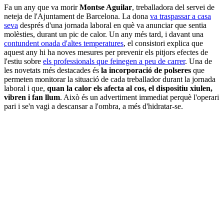
Fa un any que va morir
Montse Aguilar
, treballadora del servei de
neteja de l'Ajuntament de Barcelona. La dona
va traspassar a casa
seva
després d'una jornada laboral en què va anunciar que sentia
molèsties, durant un pic de calor. Un any més tard, i davant una
contundent onada d'altes temperatures
, el consistori explica que
aquest any hi ha noves mesures per prevenir els pitjors efectes de
l'estiu sobre
els professionals que feinegen a peu de carrer
. Una de
les novetats més destacades és
la incorporació de polseres
que
permeten monitorar la situació de cada treballador durant la jornada
laboral i que,
quan la calor els afecta al cos, el dispositiu xiulen,
vibren i fan llum
. Això és un advertiment immediat perquè l'operari
pari i se'n vagi a descansar a l'ombra, a més d'hidratar-se.