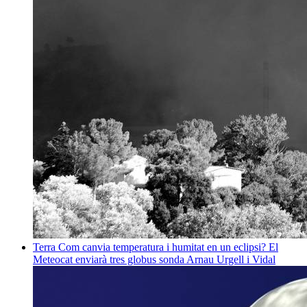
Terra
Com canvia temperatura i humitat en un eclipsi? El
Meteocat enviarà tres globus sonda
Arnau Urgell i Vidal