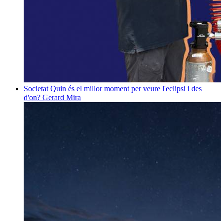
Societat
Quin és el millor moment per veure l'eclipsi i des
d'on?
Gerard Mira