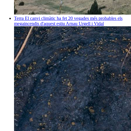
Terra
El canvi climàtic ha fet 20 vegades més probables els
megaincendis d'aquest estiu
Arnau Urgell i Vidal