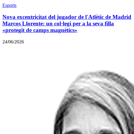
Esports
Nova excentricitat del jugador de l'Atlètic de Madrid
Marcos Llorente: un col·legi per a la seva filla
«protegit de camps magnètics»
24/06/2026