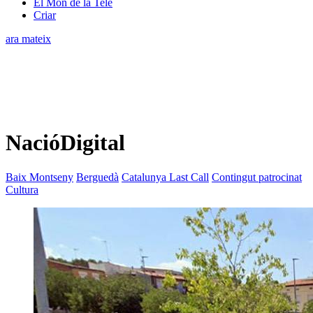
El Món de la Tele
Criar
ara mateix
NacióDigital
Baix Montseny
Berguedà
Catalunya Last Call
Contingut patrocinat
Cultura