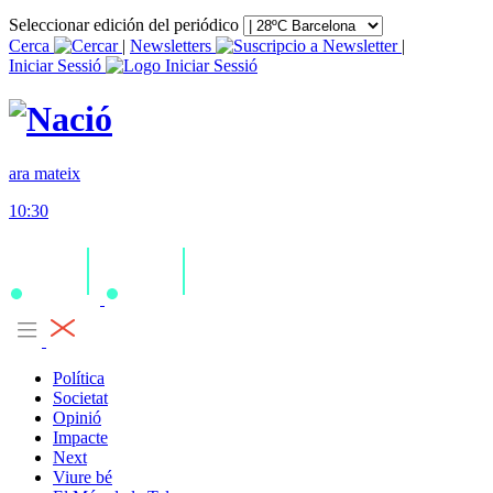
Seleccionar edición del periódico
Cerca
|
Newsletters
|
Iniciar Sessió
ara mateix
10:30
Política
Societat
Opinió
Impacte
Next
Viure bé