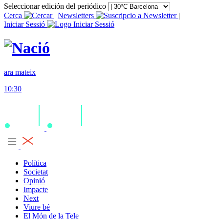
Seleccionar edición del periódico
Cerca
|
Newsletters
|
Iniciar Sessió
ara mateix
10:30
Política
Societat
Opinió
Impacte
Next
Viure bé
El Món de la Tele