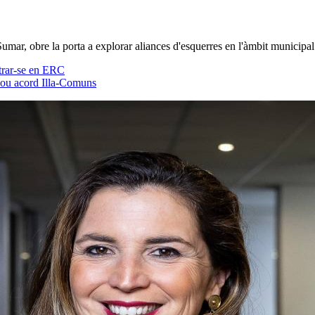
ar, obre la porta a explorar aliances d'esquerres en l'àmbit municipal p
ntrar-se en ERC
 nou acord Illa-Comuns