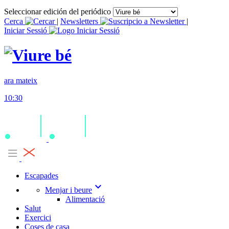
Seleccionar edición del periódico
Cerca
|
Newsletters
|
Iniciar Sessió
ara mateix
10:30
Escapades
expand_more
Menjar i beure
Alimentació
Salut
Exercici
Coses de casa