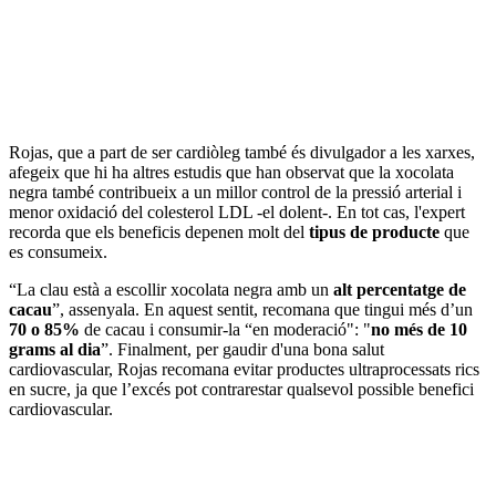
Rojas, que a part de ser cardiòleg també és divulgador a les xarxes,
afegeix que hi ha altres estudis que han observat que la xocolata
negra també contribueix a un millor control de la pressió arterial i
menor oxidació del colesterol LDL -el dolent-. En tot cas, l'expert
recorda que els beneficis depenen molt del
tipus de producte
que
es consumeix.
“La clau està a escollir xocolata negra amb un
alt percentatge de
cacau
”, assenyala. En aquest sentit, recomana que tingui més d’un
70 o 85%
de cacau i consumir-la “en moderació": "
no més de 10
grams al dia
”. Finalment, per gaudir d'una bona salut
cardiovascular, Rojas recomana evitar productes ultraprocessats rics
en sucre, ja que l’excés pot contrarestar qualsevol possible benefici
cardiovascular.