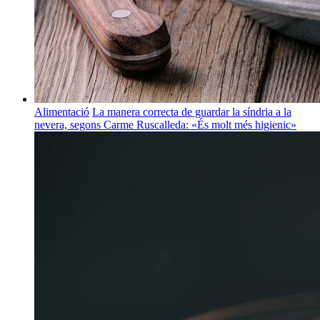
Alimentació
La manera correcta de guardar la síndria a la
nevera, segons Carme Ruscalleda: «És molt més higienic»