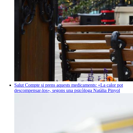
Salut
Compte si prens aquests medicaments: «La calor pot
descompensar-los», segons una psicòloga
Natàlia Pinyol