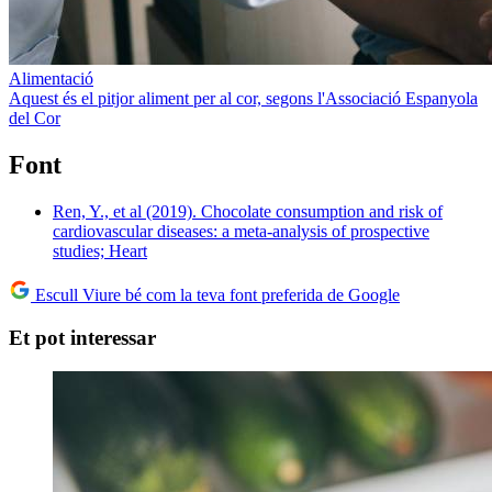
Alimentació
Aquest és el pitjor aliment per al cor, segons l'Associació Espanyola
del Cor
Font
Ren, Y., et al (2019). Chocolate consumption and risk of
cardiovascular diseases: a meta-analysis of prospective
studies; Heart
Escull Viure bé com la teva font preferida de Google
Et pot interessar