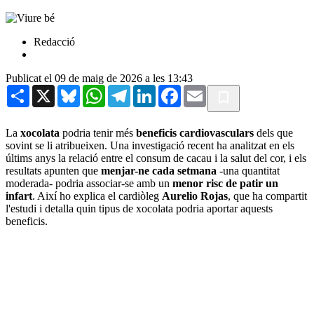
Redacció
Publicat el 09 de maig de 2026 a les 13:43
Share
X
Bluesky
WhatsApp
Telegram
LinkedIn
Facebook
Email
La
xocolata
podria tenir més
beneficis cardiovasculars
dels que
sovint se li atribueixen. Una investigació recent ha analitzat en els
últims anys la relació entre el consum de cacau i la salut del cor, i els
resultats apunten que
menjar-ne cada setmana
-una quantitat
moderada- podria associar-se amb un
menor risc de patir un
infart
. Així ho explica el cardiòleg
Aurelio Rojas
, que ha compartit
l'estudi i detalla quin tipus de xocolata podria aportar aquests
beneficis.