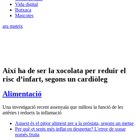
Vida digital
Butxaca
Mascotes
ara mateix
Així ha de ser la xocolata per reduir el
risc d’infart, segons un cardiòleg
Alimentació
Una investigació recent assenyala que millora la funció de les
artèries i redueix la inflamació
Aquest és el pitjor aliment per a la pròstata, segons un metge
Per què et sents més inflat en despertar? L'error de sopar
només fruita