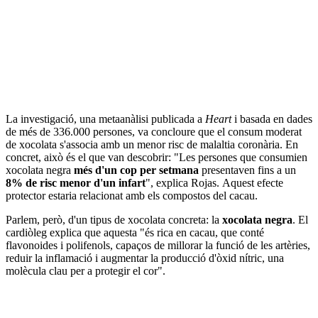
La investigació, una metaanàlisi publicada a
Heart
i basada en dades
de més de 336.000 persones, va concloure que el consum moderat
de xocolata s'associa amb un menor risc de malaltia coronària. En
concret, això és el que van descobrir: "Les persones que consumien
xocolata negra
més d'un cop per setmana
presentaven fins a un
8% de risc menor d'un infart
", explica Rojas. Aquest efecte
protector estaria relacionat amb els compostos del cacau.
Parlem, però, d'un tipus de xocolata concreta: la
xocolata negra
. El
cardiòleg explica que aquesta "és rica en cacau, que conté
flavonoides i polifenols, capaços de millorar la funció de les artèries,
reduir la inflamació i augmentar la producció d'òxid nítric, una
molècula clau per a protegir el cor".