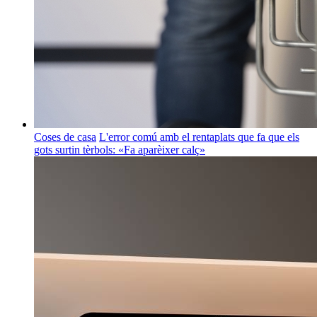
Coses de casa
L'error comú amb el rentaplats que fa que els
gots surtin tèrbols: «Fa aparèixer calç»