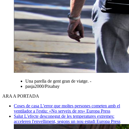
Una parella de gent gran de viatge. -
pasja2000/Pixabay
ARA A PORTADA
Coses de casa
L'error que moltes persones cometen amb el
ventilador a l'estiu: «No serveix de res»
Europa Press
Salut
L'efecte desconegut de les temperatures extremes:
acceleren l'envelliment, segons un nou estudi
Europa Press