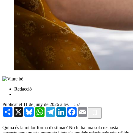
Redacció
Publicat el 11 de juny de 2026 a les 11:57
Share
X
Bluesky
WhatsApp
Telegram
LinkedIn
Facebook
Email
Quina és la millor forma d'estimar? No hi ha una sola resposta
correcte per aquesta pregunta i tots els models relacionals són vàlids.