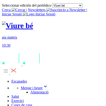
Seleccionar edición del periódico
Cerca
|
Newsletters
|
Iniciar Sessió
ara mateix
10:30
Escapades
expand_more
Menjar i beure
Alimentació
Salut
Exercici
Coses de casa