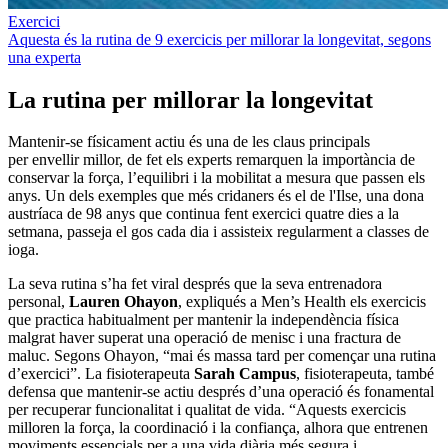
Exercici
Aquesta és la rutina de 9 exercicis per millorar la longevitat, segons
una experta
La rutina per millorar la longevitat
Mantenir-se físicament actiu és una de les claus principals
per envellir millor, de fet els experts remarquen la importància de
conservar la força, l’equilibri i la mobilitat a mesura que passen els
anys. Un dels exemples que més cridaners és el de l'Ilse, una dona
austríaca de 98 anys que continua fent exercici quatre dies a la
setmana, passeja el gos cada dia i assisteix regularment a classes de
ioga.
La seva rutina s’ha fet viral després que la seva entrenadora
personal,
Lauren Ohayon
, expliqués a Men’s Health els exercicis
que practica habitualment per mantenir la independència física
malgrat haver superat una operació de menisc i una fractura de
maluc. Segons Ohayon, “mai és massa tard per començar una rutina
d’exercici”. La fisioterapeuta
Sarah Campus
, fisioterapeuta, també
defensa que mantenir-se actiu després d’una operació és fonamental
per recuperar funcionalitat i qualitat de vida. “Aquests exercicis
milloren la força, la coordinació i la confiança, alhora que entrenen
moviments essencials per a una vida diària més segura i