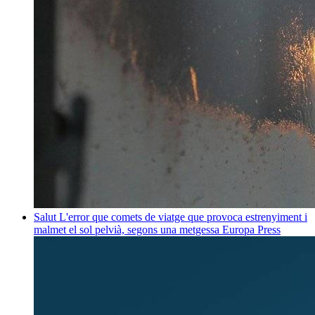
Salut
L'error que comets de viatge que provoca estrenyiment i
malmet el sol pelvià, segons una metgessa
Europa Press