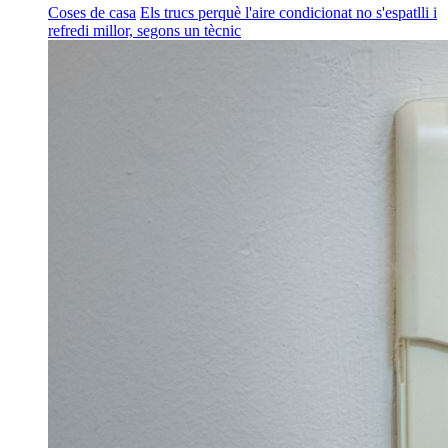
Coses de casa
Els trucs perquè l'aire condicionat no s'espatlli i
refredi millor, segons un tècnic