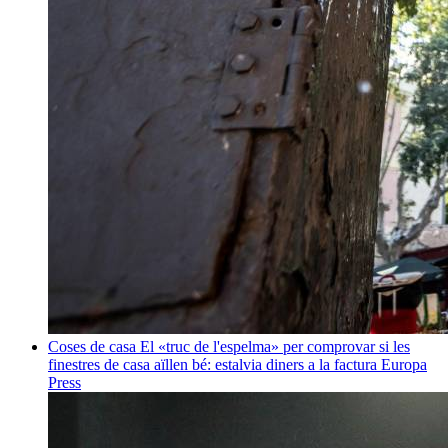
Coses de casa
El «truc de l'espelma» per comprovar si les
finestres de casa aïllen bé: estalvia diners a la factura
Europa
Press