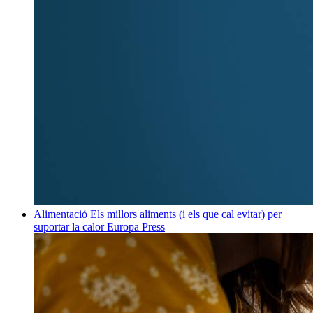
Alimentació
Els millors aliments (i els que cal evitar) per
suportar la calor
Europa Press