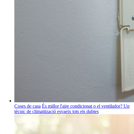
Coses de casa
És millor l'aire condicionat o el ventilador? Un
tècnic de climatització esvaeix tots els dubtes