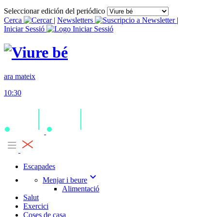
Seleccionar edición del periódico
Cerca
|
Newsletters
|
Iniciar Sessió
ara mateix
10:30
Escapades
expand_more
Menjar i beure
Alimentació
Salut
Exercici
Coses de casa