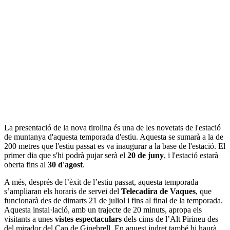
La presentació de la nova tirolina és una de les novetats de l'estació
de muntanya d'aquesta temporada d'estiu. Aquesta se sumarà a la de
200 metres que l'estiu passat es va inaugurar a la base de l'estació. El
primer dia que s'hi podrà pujar serà el
20 de juny
, i l'estació estarà
oberta fins al
30 d'agost
.
A més, després de l’èxit de l’estiu passat, aquesta temporada
s’ampliaran els horaris de servei del
Telecadira de Vaques
, que
funcionarà des de dimarts 21 de juliol i fins al final de la temporada.
Aquesta instal·lació, amb un trajecte de 20 minuts, apropa els
visitants a unes
vistes espectaculars
dels cims de l’Alt Pirineu des
del mirador del Cap de Ginebrell. En aquest indret també hi haurà