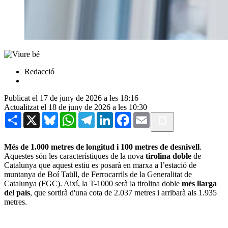
Redacció
Publicat el 17 de juny de 2026 a les 18:16
Actualitzat el 18 de juny de 2026 a les 10:30
Share
X
Bluesky
WhatsApp
Telegram
LinkedIn
Facebook
Email
Més de 1.000 metres de longitud i 100 metres de desnivell
.
Aquestes són les característiques de la
nova
tirolina doble
de
Catalunya que aquest estiu es posarà en marxa a l’estació de
muntanya de Boí Taüll, de Ferrocarrils de la Generalitat de
Catalunya (FGC). Així, la T-1000 serà la tirolina doble
més llarga
del país
, que sortirà d'una cota de 2.037 metres i arribarà als 1.935
metres.