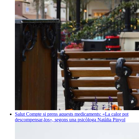
Salut
Compte si prens aquests medicaments: «La calor pot
descompensar-los», segons una psicòloga
Natàlia Pinyol