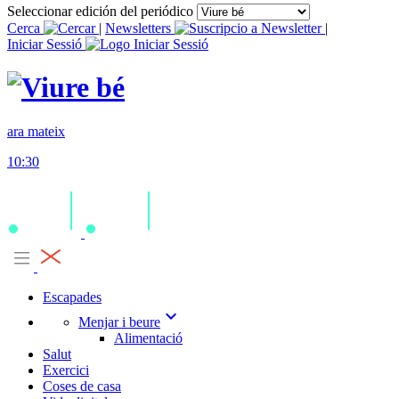
Seleccionar edición del periódico
Cerca
|
Newsletters
|
Iniciar Sessió
ara mateix
10:30
Escapades
expand_more
Menjar i beure
Alimentació
Salut
Exercici
Coses de casa