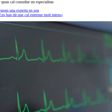
r quan cal consultar un especialista
segons una experta en son
Ens han dit que cal entrenar molt intens»