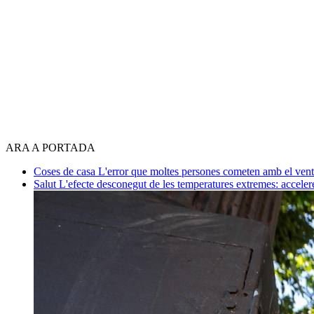
ARA A PORTADA
Coses de casa
L'error que moltes persones cometen amb el venti
Salut
L'efecte desconegut de les temperatures extremes: acceler