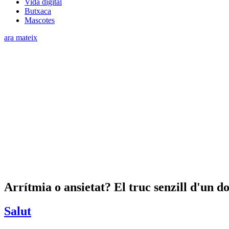
Vida digital
Butxaca
Mascotes
ara mateix
Arrítmia o ansietat? El truc senzill d'un d
Salut