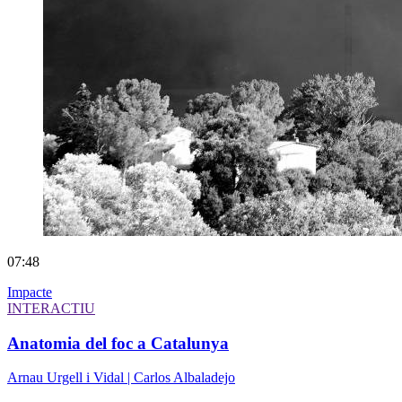
07:48
Impacte
INTERACTIU
Anatomia del foc a Catalunya
Arnau Urgell i Vidal | Carlos Albaladejo