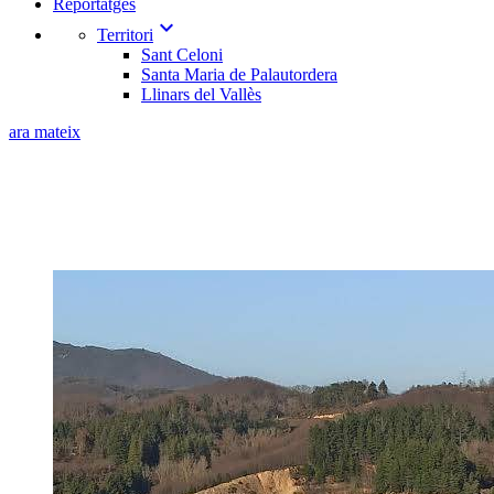
Reportatges
expand_more
Territori
Sant Celoni
Santa Maria de Palautordera
Llinars del Vallès
ara mateix