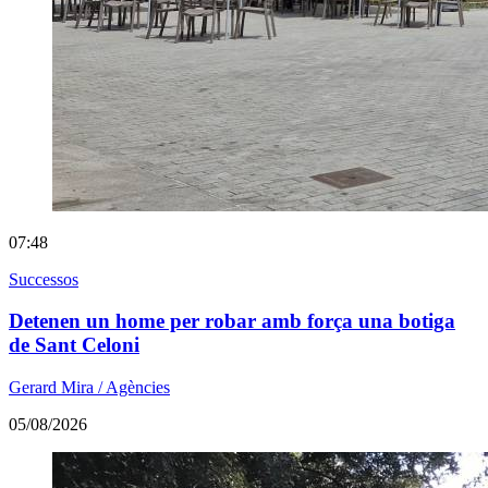
07:48
Successos
Detenen un home per robar amb força una botiga
de Sant Celoni
Gerard Mira / Agències
05/08/2026