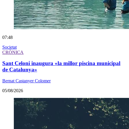
07:48
Societat
CRÒNICA
Sant Celoni inaugura «la millor piscina municipal
de Catalunya»
Bernat Castanyer Colomer
05/08/2026