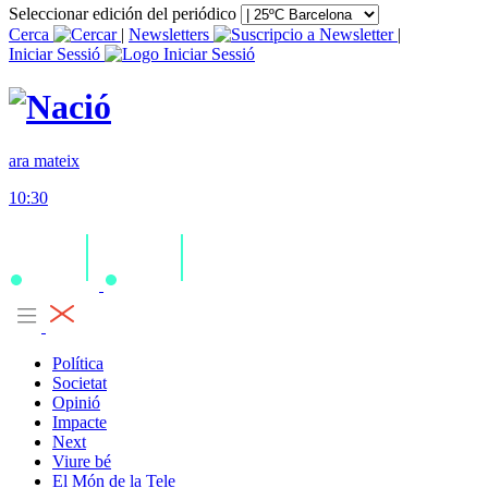
Seleccionar edición del periódico
Cerca
|
Newsletters
|
Iniciar Sessió
ara mateix
10:30
Política
Societat
Opinió
Impacte
Next
Viure bé
El Món de la Tele