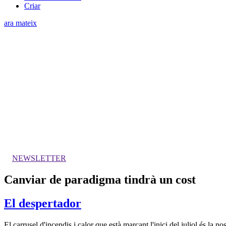
Criar
ara mateix
NEWSLETTER
Canviar de paradigma tindrà un cost
El despertador
El carrusel d'incendis i calor que està marcant l'inici del juliol és la 