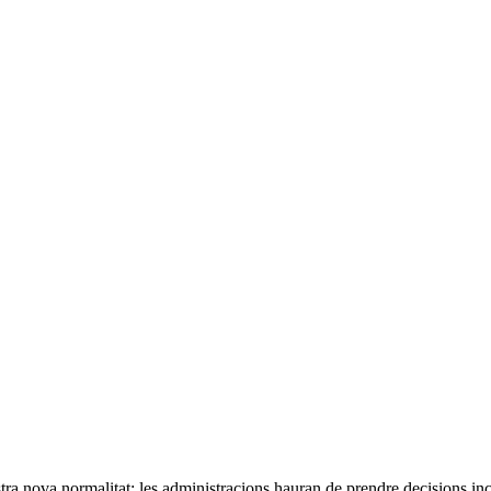
nostra nova normalitat: les administracions hauran de prendre decisions in