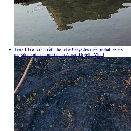
Terra
El canvi climàtic ha fet 20 vegades més probables els
megaincendis d'aquest estiu
Arnau Urgell i Vidal