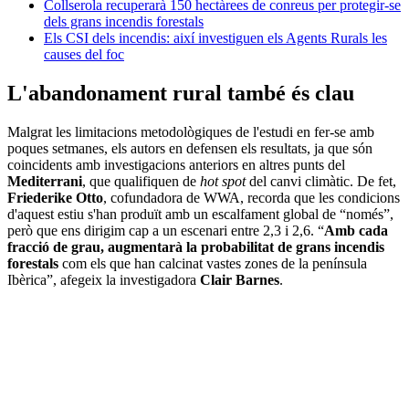
Collserola recuperarà 150 hectàrees de conreus per protegir-se
dels grans incendis forestals
Els CSI dels incendis: així investiguen els Agents Rurals les
causes del foc
L'abandonament rural també és clau
Malgrat les limitacions metodològiques de l'estudi en fer-se amb
poques setmanes, els autors en defensen els resultats, ja que són
coincidents amb investigacions anteriors en altres punts del
Mediterrani
, que qualifiquen de
hot spot
del canvi climàtic. De fet,
Friederike Otto
, cofundadora de WWA, recorda que les condicions
d'aquest estiu s'han produït amb un escalfament global de “només”,
però que ens dirigim cap a un escenari entre 2,3 i 2,6. “
Amb cada
fracció de grau, augmentarà la probabilitat de grans incendis
forestals
com els que han calcinat vastes zones de la península
Ibèrica”, afegeix la investigadora
Clair Barnes
.