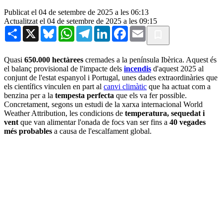
Publicat el 04 de setembre de 2025 a les 06:13
Actualitzat el 04 de setembre de 2025 a les 09:15
Share
X
Bluesky
WhatsApp
Telegram
LinkedIn
Facebook
Email
Quasi
650.000 hectàrees
cremades a la península Ibèrica. Aquest és
el balanç provisional de l'impacte dels
incendis
d'aquest 2025 al
conjunt de l'estat espanyol i Portugal, unes dades extraordinàries que
els científics vinculen en part al
canvi climàtic
que ha actuat com a
benzina per a la
tempesta perfecta
que els va fer possible.
Concretament, segons un estudi de la xarxa internacional World
Weather Attribution, les condicions de
temperatura, sequedat i
vent
que van alimentar l'onada de focs van ser fins a
40 vegades
més probables
a causa de l'escalfament global.