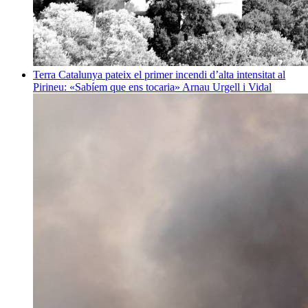
Terra
Catalunya pateix el primer incendi d’alta intensitat al
Pirineu: «Sabíem que ens tocaria»
Arnau Urgell i Vidal