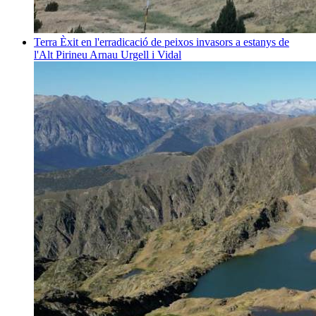
Terra
Èxit en l'erradicació de peixos invasors a estanys de
l'Alt Pirineu
Arnau Urgell i Vidal