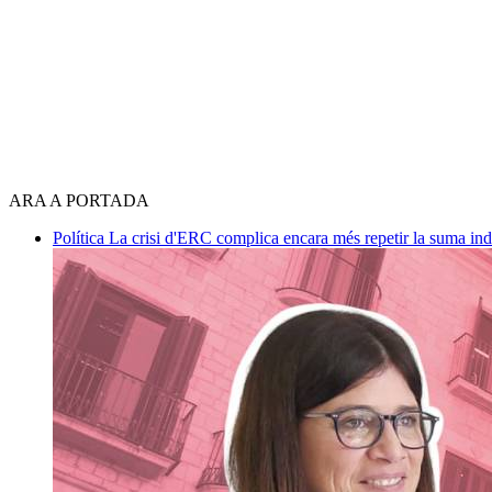
ARA A PORTADA
Política
La crisi d'ERC complica encara més repetir la suma in