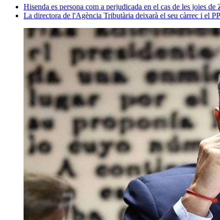
Hisenda es persona com a perjudicada en el cas de les joies de
La directora de l'Agència Tributària deixarà el seu càrrec i el P