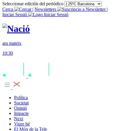
Seleccionar edición del periódico
Cerca
|
Newsletters
|
Iniciar Sessió
ara mateix
10:30
Política
Societat
Opinió
Impacte
Next
Viure bé
El Món de la Tele