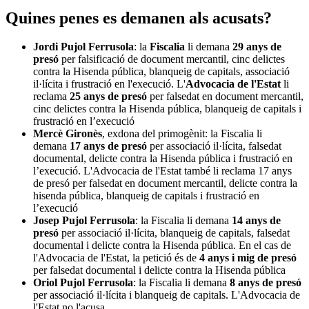
Quines penes es demanen als acusats?
Jordi Pujol Ferrusola
: la
Fiscalia
li demana
29 anys de
presó
per falsificació de document mercantil, cinc delictes
contra la Hisenda pública, blanqueig de capitals, associació
il·lícita i frustració en l'execució. L'
Advocacia
de l'Estat
li
reclama
25 anys de presó
per falsedat en document mercantil,
cinc delictes contra la Hisenda pública, blanqueig de capitals i
frustració en l’execució
Mercè Gironès
, exdona del primogènit: la Fiscalia li
demana
17 anys de presó
per associació il·lícita, falsedat
documental, delicte contra la Hisenda pública i frustració en
l’execució. L'Advocacia de l'Estat també li reclama 17 anys
de presó per falsedat en document mercantil, delicte contra la
hisenda pública, blanqueig de capitals i frustració en
l’execució
Josep Pujol Ferrusola
: la Fiscalia li demana
14 anys de
presó
per associació il·lícita, blanqueig de capitals, falsedat
documental i delicte contra la Hisenda pública. En el cas de
l'Advocacia de l'Estat, la petició és de
4 anys i mig de presó
per falsedat documental i delicte contra la Hisenda pública
Oriol Pujol Ferrusola
: la Fiscalia li demana
8 anys de presó
per associació il·lícita i blanqueig de capitals. L'Advocacia de
l'Estat no l'acusa