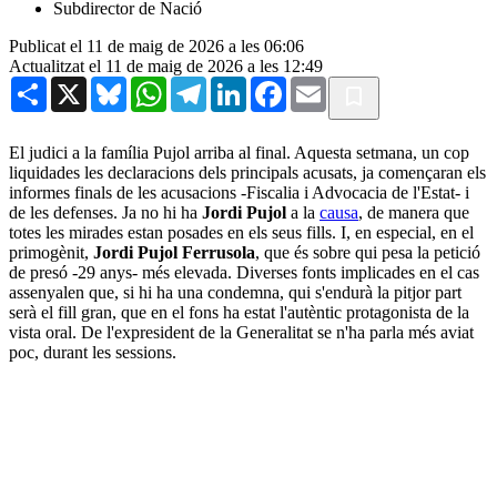
Subdirector de Nació
Publicat el 11 de maig de 2026 a les 06:06
Actualitzat el 11 de maig de 2026 a les 12:49
Share
X
Bluesky
WhatsApp
Telegram
LinkedIn
Facebook
Email
El judici a la família Pujol arriba al final. Aquesta setmana, un cop
liquidades les declaracions dels principals acusats, ja començaran els
informes finals de les acusacions -Fiscalia i Advocacia de l'Estat- i
de les defenses. Ja no hi ha
Jordi Pujol
a la
causa
, de manera que
totes les mirades estan posades en els seus fills. I, en especial, en el
primogènit,
Jordi Pujol Ferrusola
, que és sobre qui pesa la petició
de presó -29 anys- més elevada. Diverses fonts implicades en el cas
assenyalen que, si hi ha una condemna, qui s'endurà la pitjor part
serà el fill gran, que en el fons ha estat l'autèntic protagonista de la
vista oral. De l'expresident de la Generalitat se n'ha parla més aviat
poc, durant les sessions.