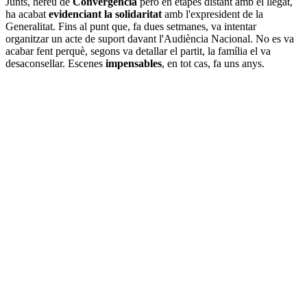
Junts, hereu de
Convergència
però en etapes distant amb el llegat,
ha acabat
evidenciant la solidaritat
amb l'expresident de la
Generalitat. Fins al punt que, fa dues setmanes, va intentar
organitzar un acte de suport davant l'Audiència Nacional. No es va
acabar fent perquè, segons va detallar el partit, la família el va
desaconsellar. Escenes
impensables
, en tot cas, fa uns anys.