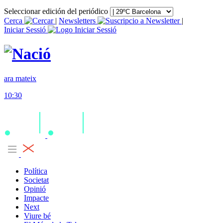
Seleccionar edición del periódico
Cerca
|
Newsletters
|
Iniciar Sessió
ara mateix
10:30
Política
Societat
Opinió
Impacte
Next
Viure bé