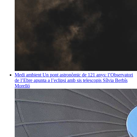
Medi ambient
Un pont astronòmic de 121 anys: l’Observatori
de l’Ebre apunta a l’eclipsi amb sis telescopis
Sílvia Berbís
Morelló