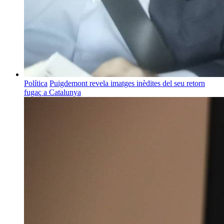
Política
Puigdemont revela imatges inèdites del seu retorn
fugaç a Catalunya