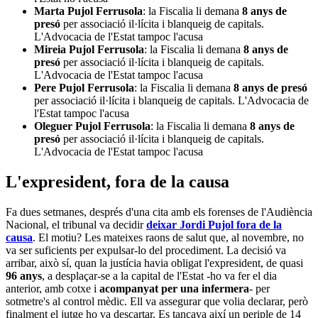
Marta Pujol Ferrusola
: la Fiscalia li demana
8 anys de
presó
per associació il·lícita i blanqueig de capitals.
L'Advocacia de l'Estat tampoc l'acusa
Mireia Pujol Ferrusola
: la Fiscalia li demana
8 anys de
presó
per associació il·lícita i blanqueig de capitals.
L'Advocacia de l'Estat tampoc l'acusa
Pere Pujol Ferrusola
: la Fiscalia li demana
8 anys de presó
per associació il·lícita i blanqueig de capitals. L'Advocacia de
l'Estat tampoc l'acusa
Oleguer Pujol Ferrusola
: la Fiscalia li demana
8 anys de
presó
per associació il·lícita i blanqueig de capitals.
L'Advocacia de l'Estat tampoc l'acusa
L'expresident, fora de la causa
Fa dues setmanes, després d'una cita amb els forenses de l'Audiència
Nacional, el tribunal va decidir
deixar Jordi Pujol fora de la
causa
. El motiu? Les mateixes raons de salut que, al novembre, no
va ser suficients per expulsar-lo del procediment. La decisió va
arribar, això sí, quan la justícia havia obligat l'expresident, de quasi
96 anys
, a desplaçar-se a la capital de l'Estat -ho va fer el dia
anterior, amb cotxe i
acompanyat per una
infermera
- per
sotmetre's al control mèdic. Ell va assegurar que volia declarar, però
finalment el jutge ho va descartar. Es tancava així un periple de 14