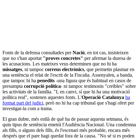
Fonts de la defensa consultades per
Nació
, en tot cas, insisteixen
que no s'han aportat
"proves concretes"
per afermar la duresa de
les acusacions. Les mateixes veus determinen que no hi ha
missatges
, ni tampoc
correus electrònics
, que permetin plasmar en
una sentència el relat de l'escrit de la Fiscalia. Assenyalen, a banda,
que tampoc hi ha
penedits
-una figura que és habitual en casos de
presumpta
corrupció política
- ni tampoc testimonis "creïbles" sobre
les activitats de la família. "I, en canvi, sí que hi ha una motivació
política real", sostenen aquestes fonts. L'
Operació
Catalunya
ha
format part del judici
, però no hi ha cap tribunal que s'hagi ofert per
investigar-la com a trama.
El gran dubte, més enllà de què ha de passar aquesta setmana, és
quin tipus de sentència emetrà l'Audiència Nacional. Una condemna
als fills, o alguns dels fills, és l'escenari més probable, encara més
després que el pare hagi quedat fora de la causa. "No sé si es poden