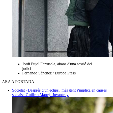
Jordi Pujol Ferrusola, abans d'una sessió del
judici -
Fernando Sánchez / Europa Press
ARA A PORTADA
Societat
«Després d'un eclipsi, més gent s'implica en causes
socials»
Guillem Maneja Juvanteny