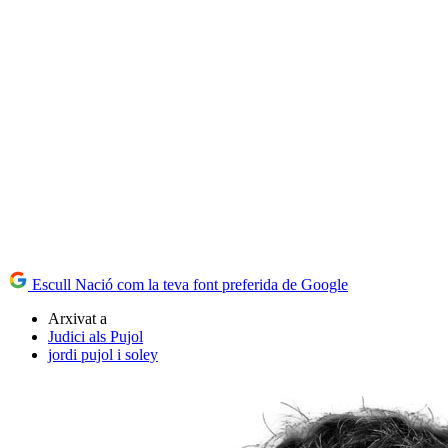
Escull Nació com la teva font preferida de Google
Arxivat a
Judici als Pujol
jordi pujol i soley