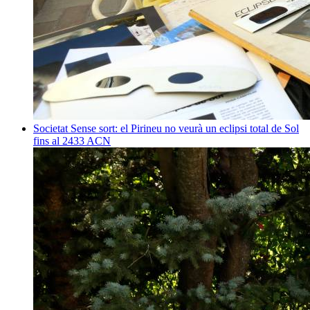
Societat
Sense sort: el Pirineu no veurà un eclipsi total de Sol
fins al 2433
ACN