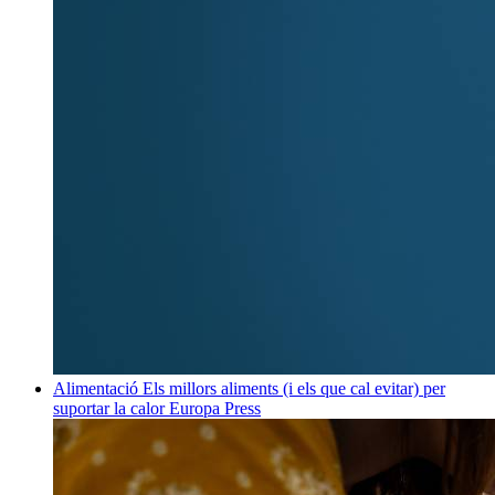
Alimentació
Els millors aliments (i els que cal evitar) per
suportar la calor
Europa Press