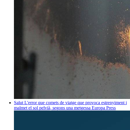
Salut
L'error que comets de viatge que provoca estrenyiment i
malmet el sol pelvià, segons una metgessa
Europa Press