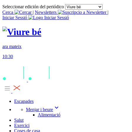
Seleccionar edición del periódico
Cerca
|
Newsletters
|
Iniciar Sessió
ara mateix
10:30
Escapades
expand_more
Menjar i beure
Alimentació
Salut
Exercici
Coses de casa