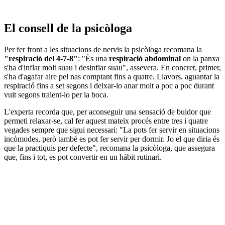
El consell de la psicòloga
Per fer front a les situacions de nervis la psicòloga recomana la
"respiració del 4-7-8"
: "És una
respiració abdominal
on la panxa
s'ha d'inflar molt suau i desinflar suau", assevera. En concret, primer,
s'ha d'agafar aire pel nas comptant fins a quatre. Llavors, aguantar la
respiració fins a set segons i deixar-lo anar molt a poc a poc durant
vuit segons traient-lo per la boca.
L'experta recorda que, per aconseguir una sensació de buidor que
permeti relaxar-se, cal fer aquest mateix procés entre tres i quatre
vegades sempre que sigui necessari: "La pots fer servir en situacions
incòmodes, però també es pot fer servir per dormir. Jo el que diria és
que la practiquis per defecte", recomana la psicòloga, que assegura
que, fins i tot, es pot convertir en un hàbit rutinari.