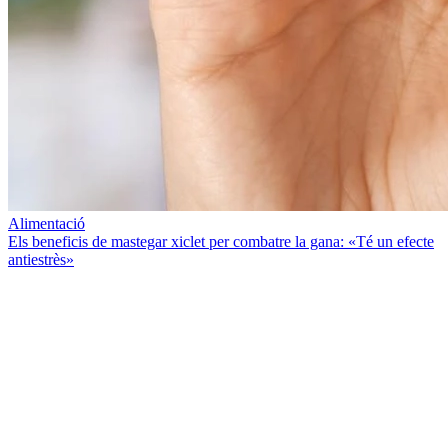
Alimentació
Els beneficis de mastegar xiclet per combatre la gana: «Té un efecte
antiestrès»