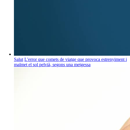
Salut
L'error que comets de viatge que provoca estrenyiment i
malmet el sol pelvià, segons una metgessa