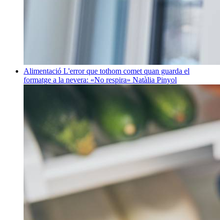
Alimentació
L'error que tothom comet quan guarda el
formatge a la nevera: «No respira»
Natàlia Pinyol