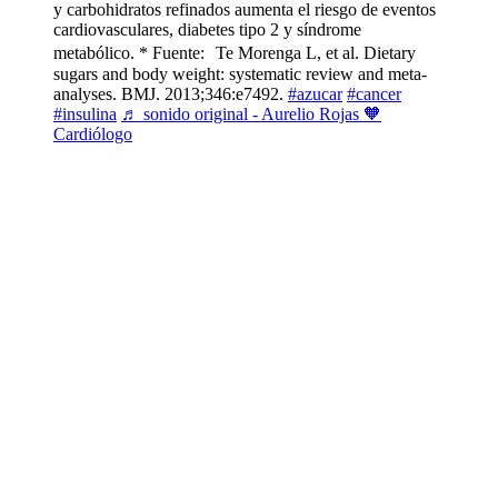
y carbohidratos refinados aumenta el riesgo de eventos
cardiovasculares, diabetes tipo 2 y síndrome
metabólico. * Fuente: Te Morenga L, et al. Dietary
sugars and body weight: systematic review and meta-
analyses. BMJ. 2013;346:e7492.
#azucar
#cancer
#insulina
♬ sonido original - Aurelio Rojas 🧡
Cardiólogo