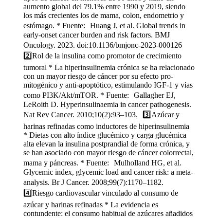
aumento global del 79.1% entre 1990 y 2019, siendo
los más crecientes los de mama, colon, endometrio y
estómago. * Fuente: Huang J, et al. Global trends in
early-onset cancer burden and risk factors. BMJ
Oncology. 2023. doi:10.1136/bmjonc-2023-000126
2️⃣Rol de la insulina como promotor de crecimiento
tumoral * La hiperinsulinemia crónica se ha relacionado
con un mayor riesgo de cáncer por su efecto pro-
mitogénico y anti-apoptótico, estimulando IGF-1 y vías
como PI3K/Akt/mTOR. * Fuente: Gallagher EJ,
LeRoith D. Hyperinsulinaemia in cancer pathogenesis.
Nat Rev Cancer. 2010;10(2):93–103. 3️⃣Azúcar y
harinas refinadas como inductores de hiperinsulinemia
* Dietas con alto índice glucémico y carga glucémica
alta elevan la insulina postprandial de forma crónica, y
se han asociado con mayor riesgo de cáncer colorrectal,
mama y páncreas. * Fuente: Mulholland HG, et al.
Glycemic index, glycemic load and cancer risk: a meta-
analysis. Br J Cancer. 2008;99(7):1170–1182.
4️⃣Riesgo cardiovascular vinculado al consumo de
azúcar y harinas refinadas * La evidencia es
contundente: el consumo habitual de azúcares añadidos