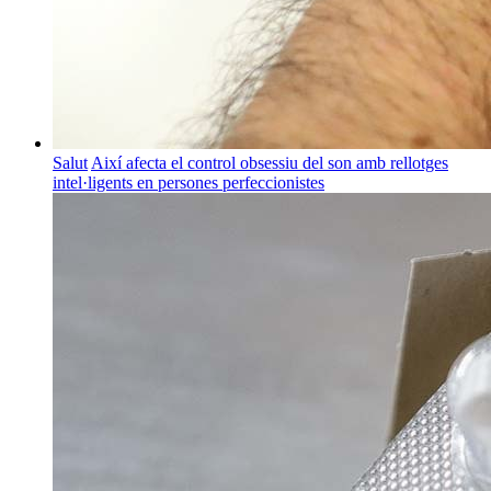
Salut
Així afecta el control obsessiu del son amb rellotges
intel·ligents en persones perfeccionistes