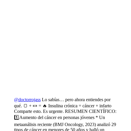
@doctorrojass
Lo sabías… pero ahora entiendes por
qué. 🍞 + 🍬 = 🔥 Insulina crónica = cáncer + infarto
Comparte esto. Es urgente. RESUMEN CIENTÍFICO:
1️⃣Aumento del cáncer en personas jóvenes * Un
metaanálisis reciente (BMJ Oncology, 2023) analizó 29
tipos de cáncer en menores de 50 años y halló un