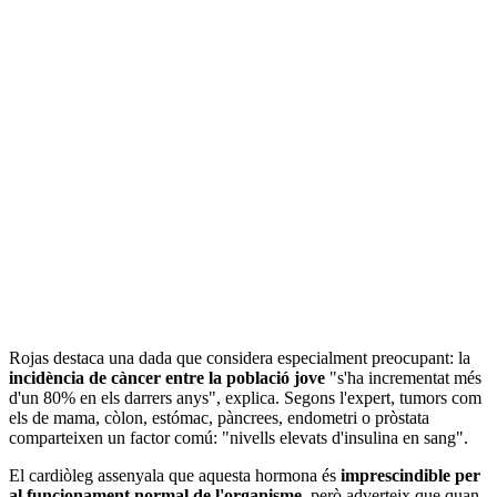
Rojas destaca una dada que considera especialment preocupant: la
incidència de càncer entre la població jove
"s'ha incrementat més
d'un 80% en els darrers anys", explica. Segons l'expert, tumors com
els de mama, còlon, estómac, pàncrees, endometri o pròstata
comparteixen un factor comú: "nivells elevats d'insulina en sang".
El cardiòleg assenyala que aquesta hormona és
imprescindible per
al funcionament normal de l'organisme
, però adverteix que quan