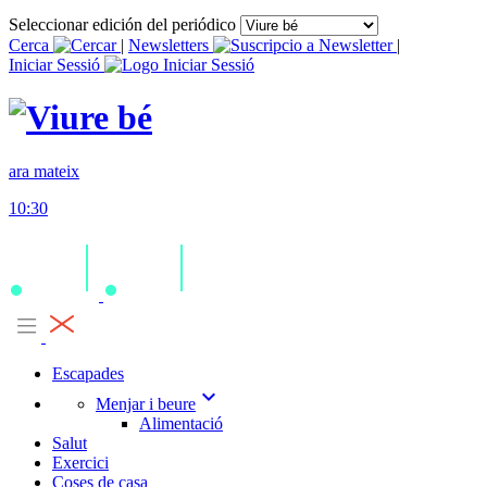
Seleccionar edición del periódico
Cerca
|
Newsletters
|
Iniciar Sessió
ara mateix
10:30
Escapades
expand_more
Menjar i beure
Alimentació
Salut
Exercici
Coses de casa