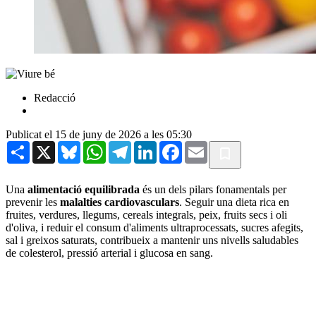
Redacció
Publicat el 15 de juny de 2026 a les 05:30
Share
X
Bluesky
WhatsApp
Telegram
LinkedIn
Facebook
Email
Una
alimentació equilibrada
és un dels pilars fonamentals per
prevenir les
malalties cardiovasculars
. Seguir una dieta rica en
fruites, verdures, llegums, cereals integrals, peix, fruits secs i oli
d'oliva, i reduir el consum d'aliments ultraprocessats, sucres afegits,
sal i greixos saturats, contribueix a mantenir uns nivells saludables
de colesterol, pressió arterial i glucosa en sang.