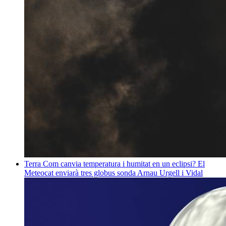
Terra
Com canvia temperatura i humitat en un eclipsi? El
Meteocat enviarà tres globus sonda
Arnau Urgell i Vidal