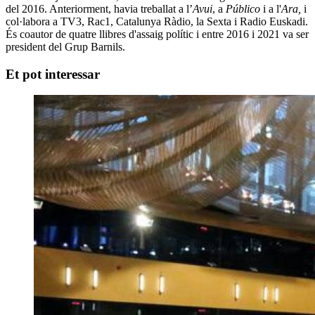
del 2016. Anteriorment, havia treballat a l’
Avui
, a
Público
i a l'
Ara,
i
col·labora a TV3, Rac1, Catalunya Ràdio, la Sexta i Radio Euskadi.
És coautor de quatre llibres d'assaig polític i entre 2016 i 2021 va ser
president del Grup Barnils.
Et pot interessar