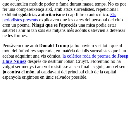
que acumulen molt de poder o fama durant massa temps. No es pot
fer una compareixença així, amb atacs surrealistes, repeticions i
exhibint
egolatria, autoritarisme
i cap filtre o autocrítica.
Els
periodistes presents
explicaven que les cares del personal del club
eren un poema.
Ningú que se l'apreciés
una mica podia estar
satisfet i ahir ni tan sols els mitjans més acòlits s'atrevien a defensar-
ne les formes.
Pensàvem que amb
Donald Trump
ja ho havíem vist tot i que al
món del futbol res superaria, en matèria de talls surrealistes que han
acabat adquirint una vis còmica,
la colèrica roda de premsa de
Josep
Lluís Núñez
després de destituir Johan Cruyff. Florentino no ha
volgut ser menys i ara vol resistir-se al seu final i seguir, amb el seu
jo contra el món
, al capdavant del principal club de la capital
espanyola erigint-se en únic salvador possible.