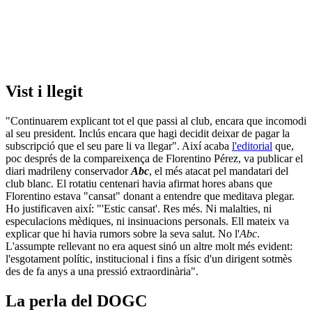
Vist i llegit
"Continuarem explicant tot el que passi al club, encara que incomodi
al seu president. Inclús encara que hagi decidit deixar de pagar la
subscripció que el seu pare li va llegar". Així acaba
l'editorial
que,
poc després de la compareixença de Florentino Pérez, va publicar el
diari madrileny conservador
Abc
, el més atacat pel mandatari del
club blanc. El rotatiu centenari havia afirmat hores abans que
Florentino estava "cansat" donant a entendre que meditava plegar.
Ho justificaven així: "'Estic cansat'. Res més. Ni malalties, ni
especulacions mèdiques, ni insinuacions personals. Ell mateix va
explicar que hi havia rumors sobre la seva salut. No l'
Abc
.
L'assumpte rellevant no era aquest sinó un altre molt més evident:
l'esgotament polític, institucional i fins a físic d'un dirigent sotmès
des de fa anys a una pressió extraordinària".
La perla del DOGC