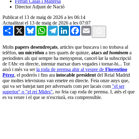
Ferran Casas i Manresa
Director Adjunt de Nació
Publicat el 13 de maig de 2026 a les 06:14
Actualitzat el 13 de maig de 2026 a les 07:07
Share
X
Bluesky
WhatsApp
Telegram
LinkedIn
Facebook
Email
Molts
papers desendreçats
, articles que buscava i no trobava al
telèfon,
un micròfon
a tres quarts de quinze,
atacs
ad hominem
a
periodistes als qui sempre ha menyspreat, cancel·lar la subscripció
de l'
Abc
en directe, intentar marxar dues vegades i tornar-hi... Tot
això i més va ser
la roda de premsa ahir al vespre de
Florentino
Pérez
, el poderós i fins ara
intocable president
del Reial Madrid
que moltes televisions van emetre en directe. Feia onze anys que,
qui va ser batejat tant per adversaris com per lacais com
"el ser
superior" o "el rei Mides"
, no feia cap roda de premsa. I, atès el que
es va veure i el que se n'escriurà, era comprensible.