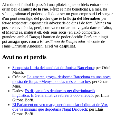
Al món del futbol la passió i una piloteta que decideix entrar o no
estan
per damunt de la raó
. Pérez se n'ha beneficiat i, a més, ha
sabut gestionar el poder que li dona ser un gran empresari i el senyor
d'un punt neuràlgic del
poder que és la llotja del Bernabeu
per
fer-se respectar i espantar els adversaris de dins i de fora. Ahir es va
posar en evidència, però, com va recordar una vegada darrere l'altra,
el Madrid és, malgrat ell, dels seus socis (en això comparteix
grandesa amb el Barça) i haurien de poder decidir. Però ara ningú
pot amagar que, com a
El vestit nou de l'emperador
, el conte de
Hans Christian Andersen,
el rei va despullat
.
Avui no et perdis
S'enquista la tria del candidat de Junts a Barcelona
; per Oriol
March.
Crònica:
La «marea groga» desborda Barcelona en una nova
mostra de força: «Menys policia, més educació»
; per Gerard
Mira.
Dades:
Es disparen les denúncies per discriminació
lingüística: la Generalitat va rebre'n 3.600 el 2025
; per Lluís
Girona Boffi.
El Parlament no veu marge per denunciar el diputat de Vox
que va insinuar que deportaria Najat Driouech
; per Lluís
Girona Boffi.