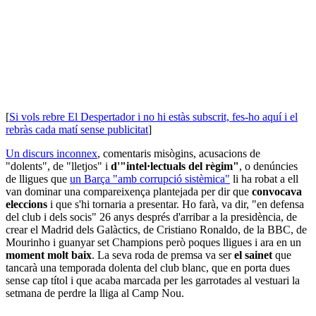
[
Si vols rebre El Despertador i no hi estàs subscrit, fes-ho aquí i el
rebràs cada matí sense publicitat
]
Un discurs inconnex
, comentaris misògins, acusacions de
"dolents", de "lletjos" i
d'"intel·lectuals del règim"
, o denúncies
de lligues que
un Barça "amb corrupció sistèmica"
li ha robat a ell
van dominar una compareixença plantejada per dir que
convocava
eleccions
i que s'hi tornaria a presentar. Ho farà, va dir, "en defensa
del club i dels socis" 26 anys després d'arribar a la presidència, de
crear el Madrid dels Galàctics, de Cristiano Ronaldo, de la BBC, de
Mourinho i guanyar set Champions però poques lligues i ara en un
moment molt baix
. La seva roda de premsa va ser
el sainet
que
tancarà una temporada dolenta del club blanc, que en porta dues
sense cap títol i que acaba marcada per les garrotades al vestuari la
setmana de perdre la lliga al Camp Nou.