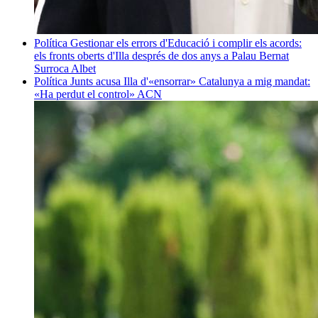
Política
Gestionar els errors d'Educació i complir els acords:
els fronts oberts d'Illa després de dos anys a Palau
Bernat
Surroca Albet
Política
Junts acusa Illa d'«ensorrar» Catalunya a mig mandat:
«Ha perdut el control»
ACN