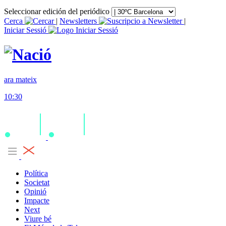
Seleccionar edición del periódico
Cerca
|
Newsletters
|
Iniciar Sessió
ara mateix
10:30
Política
Societat
Opinió
Impacte
Next
Viure bé