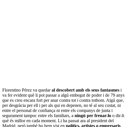
Florentino Pérez va quedar
al descobert amb els seus fantasmes
i
va fer evident què li pot passar a algú embegut de poder i de 79 anys
que es creu encara fort per anar contra tot i contra tothom. Algú que,
per desgràcia per ell i per als qui en depenen, no té al seu costat, ni
entre el personal de confiança ni entre els companys de junta i
segurament tampoc entre els familiars, a
ningú per frenar-lo
o dir-li
què és millor en cada moment. Li ha passat ara al president del
Madrid, però també ho hem vist en
polítics, artistes o empresaris