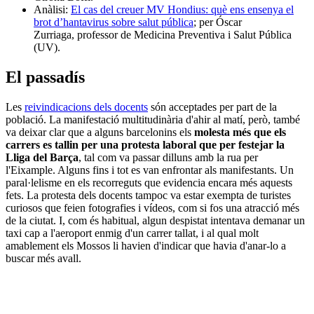
Anàlisi:
El cas del creuer MV Hondius: què ens ensenya el
brot d’hantavirus sobre salut pública
; per Óscar
Zurriaga, professor de Medicina Preventiva i Salut Pública
(UV).
El passadís
Les
reivindicacions dels docents
són acceptades per part de la
població. La manifestació multitudinària d'ahir al matí, però, també
va deixar clar que a alguns barcelonins els
molesta més que els
carrers es tallin per una protesta laboral que per festejar la
Lliga del Barça
, tal com va passar dilluns amb la rua per
l'Eixample. Alguns fins i tot es van enfrontar als manifestants. Un
paral·lelisme en els recorreguts que evidencia encara més aquests
fets. La protesta dels docents tampoc va estar exempta de turistes
curiosos que feien fotografies i vídeos, com si fos una atracció més
de la ciutat. I, com és habitual, algun despistat intentava demanar un
taxi cap a l'aeroport enmig d'un carrer tallat, i al qual molt
amablement els Mossos li havien d'indicar que havia d'anar-lo a
buscar més avall.