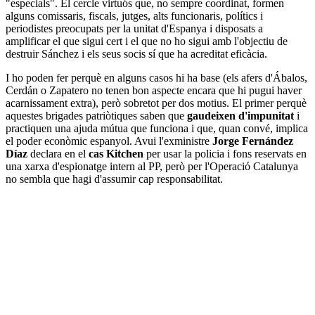
"especials". El cercle virtuós que, no sempre coordinat, formen
alguns comissaris, fiscals, jutges, alts funcionaris, polítics i
periodistes preocupats per la unitat d'Espanya i disposats a
amplificar el que sigui cert i el que no ho sigui amb l'objectiu de
destruir Sánchez i els seus socis sí que ha acreditat eficàcia.
I ho poden fer perquè en alguns casos hi ha base (els afers d'Ábalos,
Cerdán o Zapatero no tenen bon aspecte encara que hi pugui haver
acarnissament extra), però sobretot per dos motius. El primer perquè
aquestes brigades patriòtiques saben que
gaudeixen d'impunitat
i
practiquen una ajuda mútua que funciona i que, quan convé, implica
el poder econòmic espanyol. Avui l'exministre
Jorge Fernández
Díaz
declara en el
cas Kitchen
per usar la policia i fons reservats en
una xarxa d'espionatge intern al PP, però per l'Operació Catalunya
no sembla que hagi d'assumir cap responsabilitat.