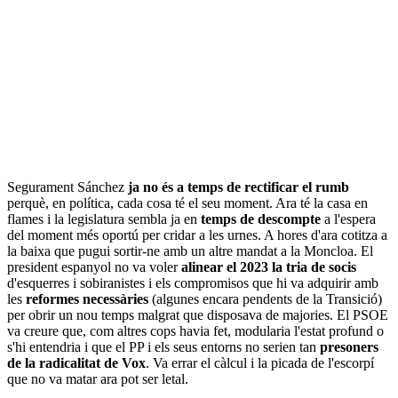
Segurament Sánchez
ja no és a temps de rectificar el rumb
perquè, en política, cada cosa té el seu moment. Ara té la casa en
flames i la legislatura sembla ja en
temps de descompte
a l'espera
del moment més oportú per cridar a les urnes. A hores d'ara cotitza a
la baixa que pugui sortir-ne amb un altre mandat a la Moncloa. El
president espanyol no va voler
alinear el 2023 la tria de socis
d'esquerres i sobiranistes i els compromisos que hi va adquirir amb
les
reformes necessàries
(algunes encara pendents de la Transició)
per obrir un nou temps malgrat que disposava de majories. El PSOE
va creure que, com altres cops havia fet, modularia l'estat profund o
s'hi entendria i que el PP i els seus entorns no serien tan
presoners
de la radicalitat de Vox
. Va errar el càlcul i la picada de l'escorpí
que no va matar ara pot ser letal.