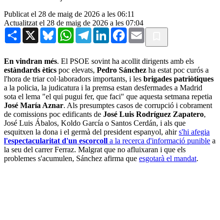
Publicat el 28 de maig de 2026 a les 06:11
Actualitzat el 28 de maig de 2026 a les 07:04
Share
X
Bluesky
WhatsApp
Telegram
LinkedIn
Facebook
Email
En vindran més
. El PSOE sovint ha acollit dirigents amb els
estàndards ètics
poc elevats,
Pedro Sánchez
ha estat poc curós a
l'hora de triar col·laboradors importants, i les
brigades patriòtiques
a la policia, la judicatura i la premsa estan desfermades a Madrid
sota el lema "el qui pugui fer, que faci" que aquesta setmana repetia
José María Aznar
. Als presumptes casos de corrupció i cobrament
de comissions poc edificants de
José Luis Rodríguez Zapatero
,
José Luis Ábalos, Koldo García o Santos Cerdán, i als que
esquitxen la dona i el germà del president espanyol, ahir
s'hi afegia
l'espectacularitat d'un escorcoll
a la recerca d'informació punible
a
la seu del carrer Ferraz. Malgrat que no afluixaran i que els
problemes s'acumulen, Sánchez afirma que
esgotarà el mandat
.