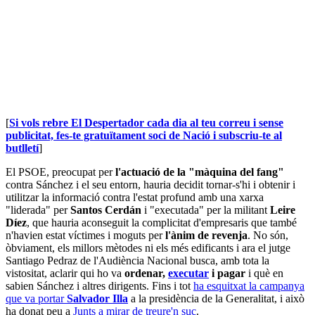
[
Si vols rebre El Despertador cada dia al teu correu i sense
publicitat, fes-te gratuïtament soci de Nació i subscriu-te al
butlletí
]
El PSOE, preocupat per
l'actuació de la "màquina del fang"
contra Sánchez i el seu entorn, hauria decidit tornar-s'hi i obtenir i
utilitzar la informació contra l'estat profund amb una xarxa
"liderada" per
Santos Cerdán
i "executada" per la militant
Leire
Díez
, que hauria aconseguit la complicitat d'empresaris que també
n'havien estat víctimes i moguts per
l'ànim de revenja
. No són,
òbviament, els millors mètodes ni els més edificants i ara el jutge
Santiago Pedraz de l'Audiència Nacional busca, amb tota la
vistositat, aclarir qui ho va
ordenar,
executar
i pagar
i què en
sabien Sánchez i altres dirigents. Fins i tot
ha esquitxat la campanya
que va portar
Salvador Illa
a la presidència de la Generalitat, i això
ha donat peu a
Junts a mirar de treure'n suc
.