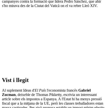
campanyes contra la formació que lidera Pedro Sánchez, que ahir
s'ho mirava des de la Ciutat del Vaticà on el va rebre Lleó XIV.
Vist i llegit
Al suplement Ideas d'
El
País
l'economista francès
Gabriel
Zucman
, deixeble de Thomas Pikketty, escrivia un interessant
article sobre els impostos a Espanya. A l'Estat hi ha menys pressió
fiscal que a la mitjana de la UE, però les classes treballadores estan
massa castigades. Per això proposa establir un impost mínim efectiu