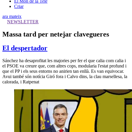
El Món de la Tele
Criar
ara mateix
NEWSLETTER
Massa tard per netejar clavegueres
El despertador
Sánchez ha desaprofitat les majories per fer el que calia com calia i
el PSOE va creure que, com altres cops, modularia l'estat profund i
que el PP i els seus entorns no anirien tan enllà. Es van equivocar.
Avui també són notícia Giró fora i Calvo dins, la clau marsellesa, la
calorada, i Ratpenat