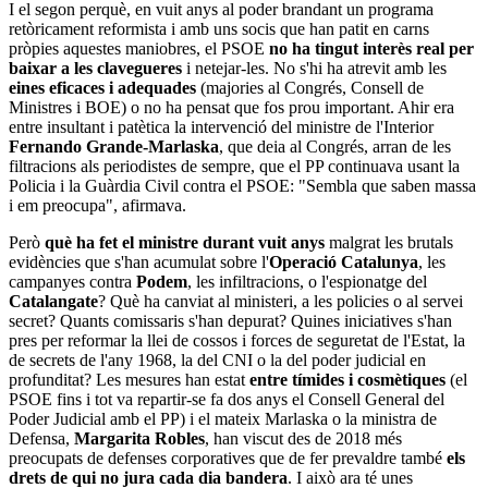
I el segon perquè, en vuit anys al poder brandant un programa
retòricament reformista i amb uns socis que han patit en carns
pròpies aquestes maniobres, el PSOE
no ha tingut interès real per
baixar a les clavegueres
i netejar-les. No s'hi ha atrevit amb les
eines eficaces i adequades
(majories al Congrés, Consell de
Ministres i BOE) o no ha pensat que fos prou important. Ahir era
entre insultant i patètica la intervenció del ministre de l'Interior
Fernando Grande-Marlaska
, que deia al Congrés, arran de les
filtracions als periodistes de sempre, que el PP continuava usant la
Policia i la Guàrdia Civil contra el PSOE: "Sembla que saben massa
i em preocupa", afirmava.
Però
què ha fet el ministre durant vuit anys
malgrat les brutals
evidències que s'han acumulat sobre l'
Operació
Catalunya
, les
campanyes contra
Podem
, les infiltracions, o l'espionatge del
Catalangate
? Què ha canviat al ministeri, a les policies o al servei
secret? Quants comissaris s'han depurat? Quines iniciatives s'han
pres per reformar la llei de cossos i forces de seguretat de l'Estat, la
de secrets de l'any 1968, la del CNI o la del poder judicial en
profunditat? Les mesures han estat
entre tímides i cosmètiques
(el
PSOE fins i tot va repartir-se fa dos anys el Consell General del
Poder Judicial amb el PP) i el mateix Marlaska o la ministra de
Defensa,
Margarita Robles
, han viscut des de 2018 més
preocupats de defenses corporatives que de fer prevaldre també
els
drets de qui no jura cada dia bandera
. I això ara té unes