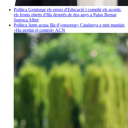
Política
Gestionar els errors d'Educació i complir els acords:
els fronts oberts d'Illa després de dos anys a Palau
Bernat
Surroca Albet
Política
Junts acusa Illa d'«ensorrar» Catalunya a mig mandat:
«Ha perdut el control»
ACN