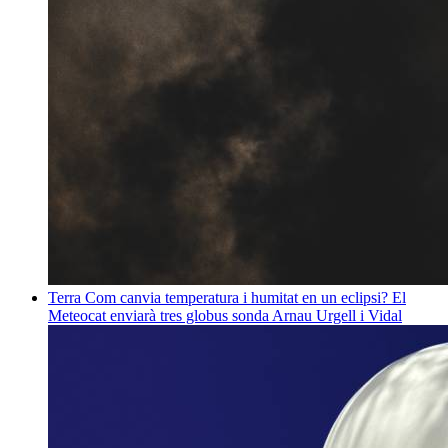
Terra
Com canvia temperatura i humitat en un eclipsi? El
Meteocat enviarà tres globus sonda
Arnau Urgell i Vidal