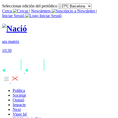
Seleccionar edición del periódico
Cerca
|
Newsletters
|
Iniciar Sessió
ara mateix
10:30
Política
Societat
Opinió
Impacte
Next
Viure bé