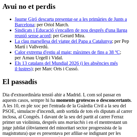
Avui no et perdis
Jaume Giró descarta presentar-se a les primàries de Junts a
Barcelona
; per Oriol March.
Sindicats i Educació s'encallen de nou després d'una llarga
reunió sense acord
; per Gerard Mira.
La clau marsellesa del viatge del Papa a Catalunya
; per Pep
Martí i Vallverdú.
Calor extrema d'estiu al maig: màximes de fins a 38 ºC
;
per Arnau Urgell i Vidal.
Els 13 catalans del Mundial 2026 (i les absències més
il·lustres)
; per Marc Orts i Cussó.
El passadís
Dia d'extraordinària tensió ahir a Madrid. I, com sol passar en
aquests casos, sempre hi ha
moments grotescos o desconcertants
.
A les 10, en ple xoc per l'entrada de la Guàrdia Civil a la seu del
PSOE, simulacre d'incendi, amb sortida de tots els diputats al carrer
inclosa, al Congrés. I davant de la seu del partit al carrer Ferraz
primer un violinista, després uns
mariachis
i en el mentrestant un
jutge jubilat (òbviament del minoritari sector progressista de la
magistratura) que es presentava per afiliar-se indignant per les