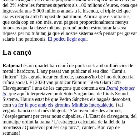
del 2% sobre les fortunes superiors als 100 milions d’euros, cosa que
ingressaria uns 5.000 milions anuals a la hisenda, el triple del que
ara es recapta amb l'impost de patrimoni. Afirma que els ultrarics,
que cada cop en són més, avui paguen proporcionalment menys
impostos que la classe mitjana perquè poden estructurar la seva
riquesa per no tributar, ja que el nostre sistema està pensat per gravar
salaris i no patrimonis.
El podeu llegir aquí
.
La cançó
Ratpenat
és un quartet barceloní de punk rock amb influències de
metal i hardcore. L'any passat van publicar el seu disc "Camí a
l'infern". Els agrada tocar en directe, passar-s'ho bé i no defugen la
crítica social. El 2020 van publicar l'àlbum "50% Glam 50%
Clavegueram" i una de les cançons que contenia era
Demà pots ser
tu
, que aquí interpretaven amb Soto Sargantana de Pirats Sound
Sistema. Hauria estat bé que Pedro Sánchez els hagués descobert,
com
va fer fa poc amb els gironins Minibús Intergalàctic
, i tal
vegada hauria estat més diligent. "S’activen totes les alarmes,
/ desplegament per crear nous culpables. / L’Estat de claveguera, del
muntatge ordint la trama / L’estratègia calculada de la llei de la
mordassa / Qualsevol pot ser cap turc.", canten. Bon cap de
setmana!