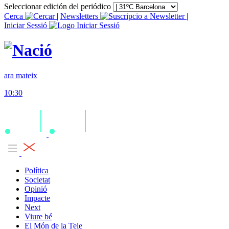
Seleccionar edición del periódico
Cerca
|
Newsletters
|
Iniciar Sessió
ara mateix
10:30
Política
Societat
Opinió
Impacte
Next
Viure bé
El Món de la Tele