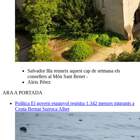
Salvador Illa reuneix aquest cap de setmana els
consellers al Món Sant Benet -
Aleix Pérez
ARA A PORTADA
Política
El govern espanyol registra 1.342 menors migrants a
Ceuta
Bernat Surroca Albet