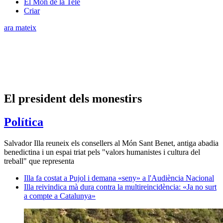
El Món de la Tele
Criar
ara mateix
El president dels monestirs
Política
Salvador Illa reuneix els consellers al Món Sant Benet, antiga abadia
benedictina i un espai triat pels "valors humanistes i cultura del
treball" que representa
Illa fa costat a Pujol i demana «seny» a l'Audiència Nacional
Illa reivindica mà dura contra la multireincidència: «Ja no surt
a compte a Catalunya»