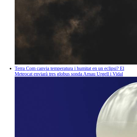
Terra
Com canvia temperatura i humitat en un eclipsi? El
Meteocat enviarà tres globus sonda
Arnau Urgell i Vidal