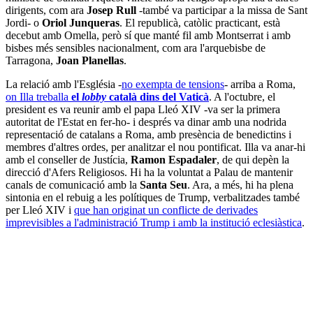
dirigents, com ara
Josep Rull
-també va participar a la missa de Sant
Jordi- o
Oriol Junqueras
. El republicà, catòlic practicant, està
decebut amb Omella, però sí que manté fil amb Montserrat i amb
bisbes més sensibles nacionalment, com ara l'arquebisbe de
Tarragona,
Joan Planellas
.
La relació amb l'Església -
no exempta de tensions
- arriba a Roma,
on Illa treballa
el
lobby
català dins del Vaticà
. A l'octubre, el
president es va reunir amb el papa Lleó XIV -va ser la primera
autoritat de l'Estat en fer-ho- i després va dinar amb una nodrida
representació de catalans a Roma, amb presència de benedictins i
membres d'altres ordes, per analitzar el nou pontificat. Illa va anar-hi
amb el conseller de Justícia,
Ramon Espadaler
, de qui depèn la
direcció d'Afers Religiosos. Hi ha la voluntat a Palau de mantenir
canals de comunicació amb la
Santa Seu
. Ara, a més, hi ha plena
sintonia en el rebuig a les polítiques de Trump, verbalitzades també
per Lleó XIV i
que han originat un conflicte de derivades
imprevisibles a l'administració Trump i amb la institució eclesiàstica
.