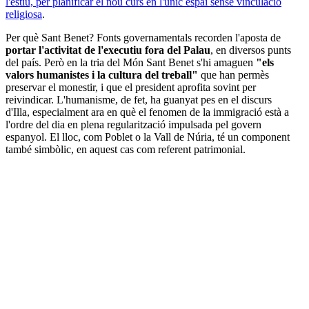
l'estiu, per planificar el nou curs en l'únic espai sense vinculació
religiosa
.
Per què Sant Benet? Fonts governamentals recorden l'aposta de
portar l'activitat de l'executiu fora del Palau
, en diversos punts
del país. Però en la tria del Món Sant Benet s'hi amaguen
"els
valors humanistes i la cultura del treball"
que han permès
preservar el monestir, i que el president aprofita sovint per
reivindicar. L'humanisme, de fet, ha guanyat pes en el discurs
d'Illa, especialment ara en què el fenomen de la immigració està a
l'ordre del dia en plena regularització impulsada pel govern
espanyol. El lloc, com Poblet o la Vall de Núria, té un component
també simbòlic, en aquest cas com referent patrimonial.