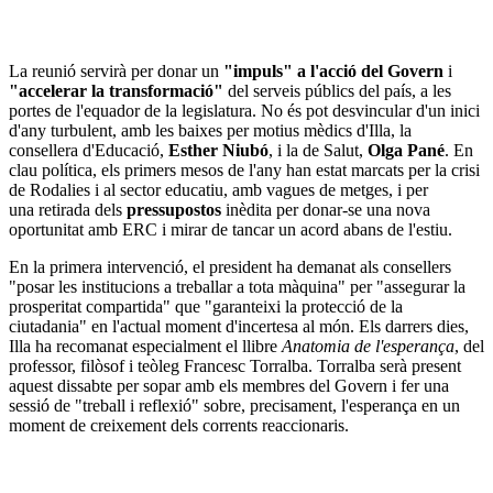
La reunió servirà per donar un
"impuls" a l'acció del Govern
i
"accelerar la transformació"
del serveis públics del país, a les
portes de l'equador de la legislatura. No és pot desvincular d'un inici
d'any turbulent, amb les baixes per motius mèdics d'Illa, la
consellera d'Educació,
Esther Niubó
, i la de Salut,
Olga Pané
. En
clau política, els primers mesos de l'any han estat marcats per la crisi
de Rodalies i al sector educatiu, amb vagues de metges, i per
una retirada dels
pressupostos
inèdita per donar-se una nova
oportunitat amb ERC i mirar de tancar un acord abans de l'estiu.
En la primera intervenció, el president ha demanat als consellers
"posar les institucions a treballar a tota màquina" per "assegurar la
prosperitat compartida" que "garanteixi la protecció de la
ciutadania" en l'actual moment d'incertesa al món. Els darrers dies,
Illa ha recomanat especialment el llibre
Anatomia de l'esperança
, del
professor, filòsof i teòleg Francesc Torralba. Torralba serà present
aquest dissabte per sopar amb els membres del Govern i fer una
sessió de "treball i reflexió" sobre, precisament, l'esperança en un
moment de creixement dels corrents reaccionaris.