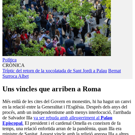
Política
CRÒNICA
Tríptic del retorn de la xocolatada de Sant Jordi a Palau
Bernat
Surroca Albet
Uns vincles que arriben a Roma
Més enllà de les cites del Govern en monestirs, hi ha hagut un canvi
en la relació entre la Generalitat i l'Església. Després dels anys del
procés, amb un independentisme amb menys interlocució, l'arribada
de Salvador Illa
va ser rebuda amb alleugeriment al
Palau
Episcopal
.
El president i el cardenal Omella es coneixen de fa
temps, una relació enfortida arran de la pandèmia, quan Illa era
ministre de Sanitat. Aquest vincle amb la religió apropa Illa a altres