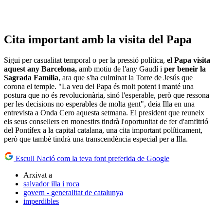
Cita important amb la visita del Papa
Sigui per casualitat temporal o per la pressió política,
el Papa visita
aquest any Barcelona,
amb motiu de l'any Gaudí i
per beneir la
Sagrada Família
, ara que s'ha culminat la Torre de Jesús que
corona el temple. "La veu del Papa és molt potent i manté una
postura que no és revolucionària, sinó l'esperable, però que ressona
per les decisions no esperables de molta gent", deia Illa en una
entrevista a Onda Cero aquesta setmana. El president que reuneix
els seus consellers en monestirs tindrà l'oportunitat de fer d'amfitrió
del Pontífex a la capital catalana, una cita important políticament,
però que també tindrà una transcendència especial per a Illa.
Escull Nació com la teva font preferida de Google
Arxivat a
salvador illa i roca
govern - generalitat de catalunya
imperdibles