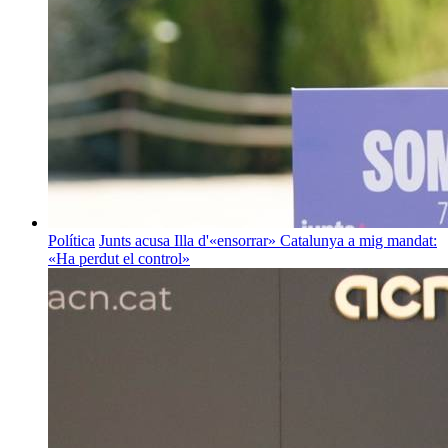
Política
Junts acusa Illa d'«ensorrar» Catalunya a mig mandat:
«Ha perdut el control»