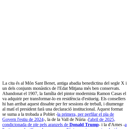
La cita és al Món Sant Benet, antiga abadia benedictina del segle X i
un dels conjunts monàstics de l'Edat Mitjana més ben conservats.
Abandonat el 1907, la família del pintor modernista Ramon Casas el
va adquirir per transformar-lo en residència d'estiueig. Els consellers
hi han arribat aquest dissabte per fer sessions de treball, i diumenge
al matí el president farà una declaració institucional. Aquest format
se suma a la trobada a Poblet -
la primera, per perfilar el pla de
Govern l'estiu de 2024
-, la de la Vall de Núria -
l'abril de 2025,
condicionada de ple pels aranzels de
Donald Trump
- i la d'Arnes -
a