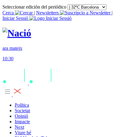
Seleccionar edición del periódico
Cerca
|
Newsletters
|
Iniciar Sessió
ara mateix
10:30
Política
Societat
Opinió
Impacte
Next
Viure bé