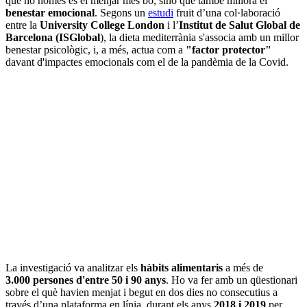
que no només és el menjar més bo, sinó que també millora el
benestar emocional
. Segons un
estudi
fruit d’una col·laboració
entre la
University College London
i l’
Institut de Salut Global de
Barcelona (ISGlobal
), la dieta mediterrània s'associa amb un millor
benestar psicològic, i, a més, actua com a
"factor protector"
davant d'impactes emocionals com el de la pandèmia de la Covid.
La investigació va analitzar els
hàbits alimentaris
a més de
3.000 persones d'entre 50 i 90 anys
. Ho va fer amb un qüestionari
sobre el què havien menjat i begut en dos dies no consecutius a
través d’una plataforma en línia, durant els anys
2018 i 2019
per,