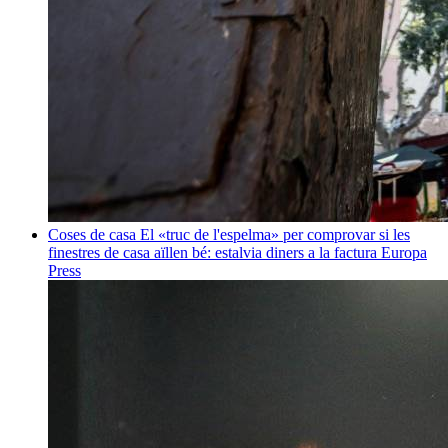
Coses de casa
El «truc de l'espelma» per comprovar si les
finestres de casa aïllen bé: estalvia diners a la factura
Europa
Press