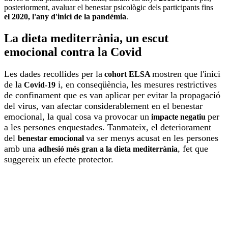
posteriorment, avaluar el benestar psicològic dels participants fins
el 2020, l'any d'inici de la pandèmia
.
La dieta mediterrània, un escut
emocional contra la Covid
Les dades recollides per la
mostren que l'inici
cohort ELSA
de la
i, en conseqüència, les mesures restrictives
Covid-19
de confinament que es van aplicar per evitar la propagació
del virus, van afectar
consid
erable
ment
e
n el
bene
s
tar
emocional,
la qual cosa va provocar
un
per
impacte negatiu
a
les persones enquestades
. Tanmateix,
el deteriorament
del
va ser menys acusat en les persones
benestar emocional
amb una
, fet que
adhesió més gran a la dieta mediterrània
suggereix un efecte protector.