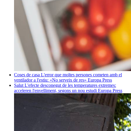
Coses de casa
L'error que moltes persones cometen amb el
ventilador a l'estiu: «No serveix de res»
Europa Press
Salut
L'efecte desconegut de les temperatures extremes:
acceleren l'envelliment, segons un nou estudi
Europa Press