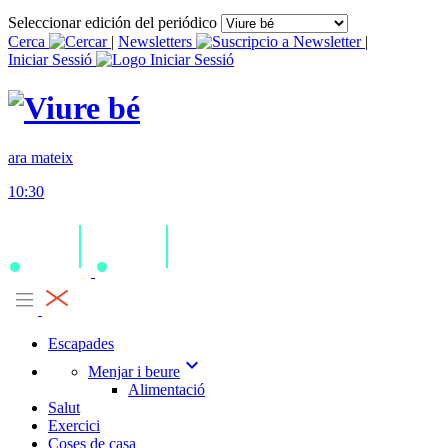
Seleccionar edición del periódico
Cerca
|
Newsletters
|
Iniciar Sessió
ara mateix
10:30
Escapades
expand_more
Menjar i beure
Alimentació
Salut
Exercici
Coses de casa