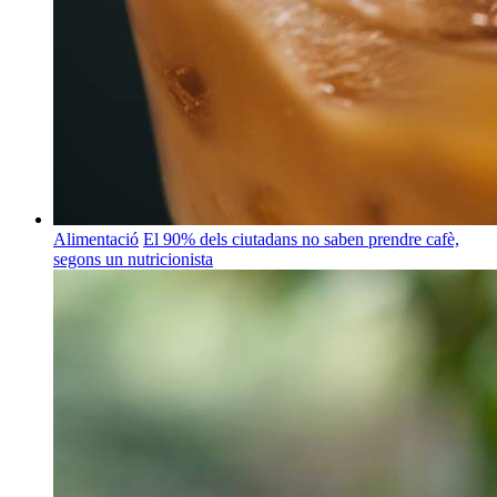
Alimentació
El 90% dels ciutadans no saben prendre cafè,
segons un nutricionista