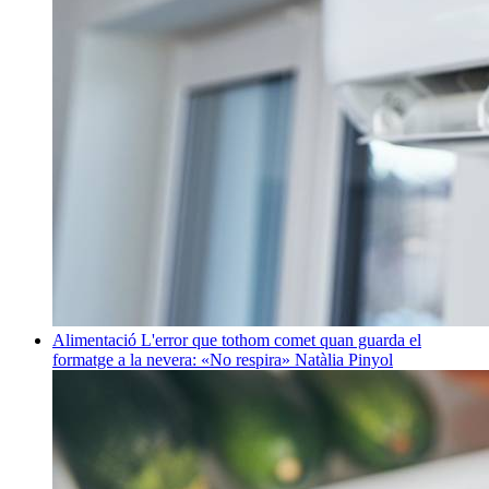
Alimentació
L'error que tothom comet quan guarda el
formatge a la nevera: «No respira»
Natàlia Pinyol