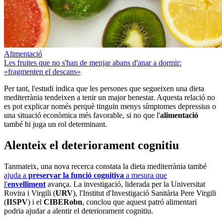
Alimentació
Les fruites que no s'han de menjar abans d'anar a dormir:
«fragmenten el descans»
Per tant, l'estudi indica que
les persones que segueixen una dieta
mediterrània tendeixen a tenir un major benestar. Aquesta relació no
es pot explicar només perquè tinguin menys símptomes depressius o
una situació econòmica més favorable, si no que l'
alimentació
també hi juga un rol determinant.
Alenteix el deteriorament cognitiu
Tanmateix, una nova recerca constata la dieta mediterrània també
ajuda a
preservar la funció cognitiva
a mesura que
l'
envelliment
avança. La investigació, liderada per la Universitat
Rovira i Virgili (
URV
), l'Institut d'Investigació Sanitària Pere Virgili
(
IISPV
) i el
CIBERobn
, conclou que aquest patró alimentari
podria ajudar a alentir el deteriorament cognitiu.