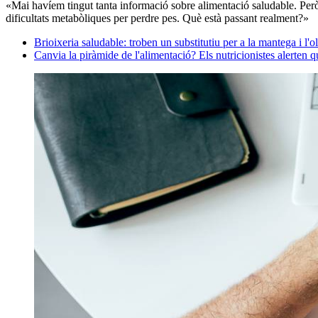
«Mai havíem tingut tanta informació sobre alimentació saludable. Per
dificultats metabòliques per perdre pes. Què està passant realment?»
Brioixeria saludable: troben un substitutiu per a la mantega i l'
Canvia la piràmide de l'alimentació? Els nutricionistes alerten