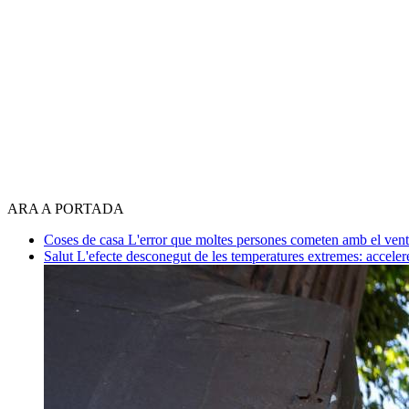
ARA A PORTADA
Coses de casa
L'error que moltes persones cometen amb el venti
Salut
L'efecte desconegut de les temperatures extremes: acceler