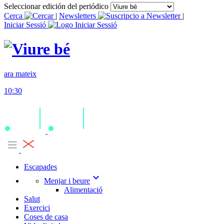
Seleccionar edición del periódico
Cerca
|
Newsletters
|
Iniciar Sessió
ara mateix
10:30
Escapades
expand_more
Menjar i beure
Alimentació
Salut
Exercici
Coses de casa