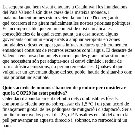
La sequera que hem viscut enguany a Catalunya i les inundacions
del País Valencià són dues cares de la mateixa moneda, i
malauradament només estem veient la punta de l'iceberg amb
què xocarem si no girem radicalment les nostres prioritats polítiques.
És incomprensible que en un context de crisi climàtica les
conseqüències de la qual estem patint ja a casa nostre, alguns
governants continuïn encaparrats a ampliar aeroports en zones
inundables o desenvolupar grans infraestructures que incrementen
emissions i consums de recursos escassos com l'aigua. El desastre de
València ens posa damunt els morros que les grans infraestructures
que necessitem són per adaptar-nos al canvi climàtic i reduir de
forma dràstica emissions, no per incrementar-les. Qualsevol que
vulgui ser un governant digne del seu poble, hauria de situar-ho com
una prioritat indiscutible.
Quins acords de mínims s'haurien de produir per considerar
que la COP29 ha estat positiva?
Calendari d'abandonament definitiu dels combustibles fòssils,
compromís efectiu per no sobrepassar els 1,5 ºC i un gran acord de
finançament global de les polítiques de mitigació i d'adaptació. Seria
un titular meravellós per al dia 23, oi? Nosaltres ens hi deixarem la
pell per avançar en aquesta direcció i, sobretot, no retrocedir ni un
pam.