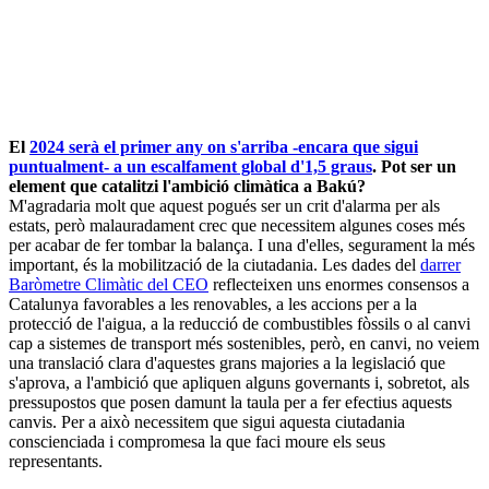
El
2024 serà el primer any on s'arriba -encara que sigui
puntualment- a un escalfament global d'1,5 graus
. Pot ser un
element que catalitzi l'ambició climàtica a Bakú?
M'agradaria molt que aquest pogués ser un crit d'alarma per als
estats, però malauradament crec que necessitem algunes coses més
per acabar de fer tombar la balança. I una d'elles, segurament la més
important, és la mobilització de la ciutadania. Les dades del
darrer
Baròmetre Climàtic del CEO
reflecteixen uns enormes consensos a
Catalunya favorables a les renovables, a les accions per a la
protecció de l'aigua, a la reducció de combustibles fòssils o al canvi
cap a sistemes de transport més sostenibles, però, en canvi, no veiem
una translació clara d'aquestes grans majories a la legislació que
s'aprova, a l'ambició que apliquen alguns governants i, sobretot, als
pressupostos que posen damunt la taula per a fer efectius aquests
canvis. Per a això necessitem que sigui aquesta ciutadania
conscienciada i compromesa la que faci moure els seus
representants.