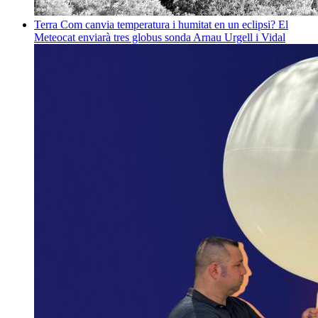
Terra
Com canvia temperatura i humitat en un eclipsi? El
Meteocat enviarà tres globus sonda
Arnau Urgell i Vidal