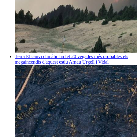
Terra
El canvi climàtic ha fet 20 vegades més probables els
megaincendis d'aquest estiu
Arnau Urgell i Vidal