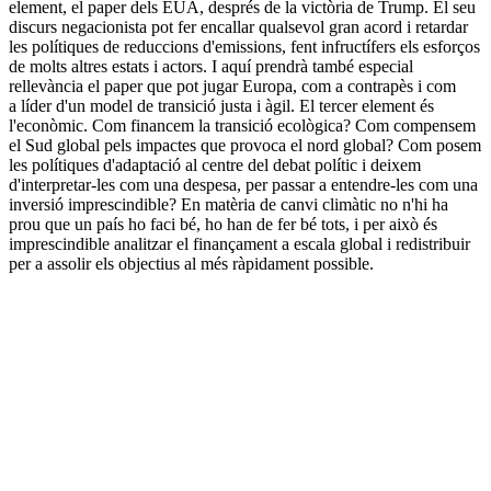
element, el paper dels EUA, després de la victòria de Trump. El seu
discurs negacionista pot fer encallar qualsevol gran acord i retardar
les polítiques de reduccions d'emissions, fent infructífers els esforços
de molts altres estats i actors. I aquí prendrà també especial
rellevància el paper que pot jugar Europa, com a contrapès i com
a líder d'un model de transició justa i àgil. El tercer element és
l'econòmic. Com financem la transició ecològica? Com compensem
el Sud global pels impactes que provoca el nord global? Com posem
les polítiques d'adaptació al centre del debat polític i deixem
d'interpretar-les com una despesa, per passar a entendre-les com una
inversió imprescindible? En matèria de canvi climàtic no n'hi ha
prou que un país ho faci bé, ho han de fer bé tots, i per això és
imprescindible analitzar el finançament a escala global i redistribuir
per a assolir els objectius al més ràpidament possible.