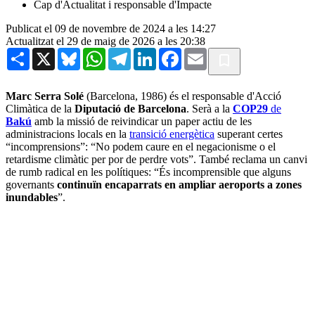
Cap d'Actualitat i responsable d'Impacte
Publicat el 09 de novembre de 2024 a les 14:27
Actualitzat el 29 de maig de 2026 a les 20:38
Share
X
Bluesky
WhatsApp
Telegram
LinkedIn
Facebook
Email
Marc Serra Solé
(Barcelona, 1986) és el responsable d'Acció
Climàtica de la
Diputació de Barcelona
. Serà a la
COP29
de
Bakú
amb la missió de reivindicar un paper actiu de les
administracions locals en la
transició energètica
superant certes
“incomprensions”: “No podem caure en el negacionisme o el
retardisme climàtic per por de perdre vots”. També reclama un canvi
de rumb radical en les polítiques: “És incomprensible que alguns
governants
continuïn encaparrats en ampliar aeroports a zones
inundables
”.