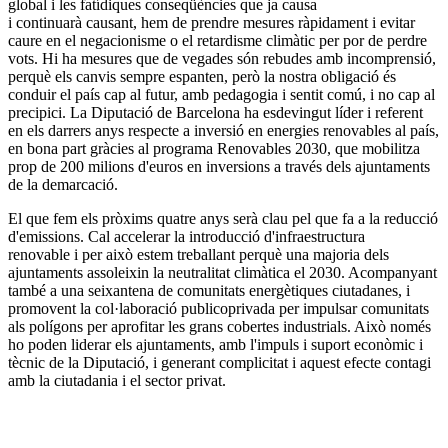
global i les fatídiques conseqüències que ja causa
i continuarà causant, hem de prendre mesures ràpidament i evitar
caure en el negacionisme o el retardisme climàtic per por de perdre
vots. Hi ha mesures que de vegades són rebudes amb incomprensió,
perquè els canvis sempre espanten, però la nostra obligació és
conduir el país cap al futur, amb pedagogia i sentit comú, i no cap al
precipici. La Diputació de Barcelona ha esdevingut líder i referent
en els darrers anys respecte a inversió en energies renovables al país,
en bona part gràcies al programa Renovables 2030, que mobilitza
prop de 200 milions d'euros en inversions a través dels ajuntaments
de la demarcació.
El que fem els pròxims quatre anys serà clau pel que fa a la reducció
d'emissions. Cal accelerar la introducció d'infraestructura
renovable i per això estem treballant perquè una majoria dels
ajuntaments assoleixin la neutralitat climàtica el 2030. Acompanyant
també a una seixantena de comunitats energètiques ciutadanes, i
promovent la col·laboració publicoprivada per impulsar comunitats
als polígons per aprofitar les grans cobertes industrials. Això només
ho poden liderar els ajuntaments, amb l'impuls i suport econòmic i
tècnic de la Diputació, i generant complicitat i aquest efecte contagi
amb la ciutadania i el sector privat.