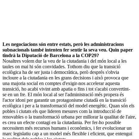
Les negociacions són entre estats, però les administracions
subnacionals també intenten fer sentir la seva veu. Quin paper
tindrà la Diputació de Barcelona a la COP29?
Nosaltres volem dur la veu de la ciutadania i del món local a les
taules on mai hi són convidades. Tothom diu que la transició
ecològica ha de ser justa i democràtica, però després s'obvia
incloure a la ciutadania en les grans decisions i això provoca que
una majoria social en comptes d'exigir-nos accelerar aquesta
transició, ho acabi vivint amb apatia o fins i tot s'acabi convertint-
se en un fre. El món local al ser l'administració més propera és
l'actor idoni per garantir un protagonisme ciutadà en la transició
ecològica i per a la transformació del model energètic. Quan són els
pobles i ciutats els que lideren mesures com la introducció de
renovables o la transformació urbana per millorar la qualitat de l'aire,
es crea un efecte contagi en la ciutadania. Per fer-ho possible
necessitem més recursos humans i econòmics, i fer evolucionar un
marc legislatiu cap a un model més flexible i eficient, que entengui