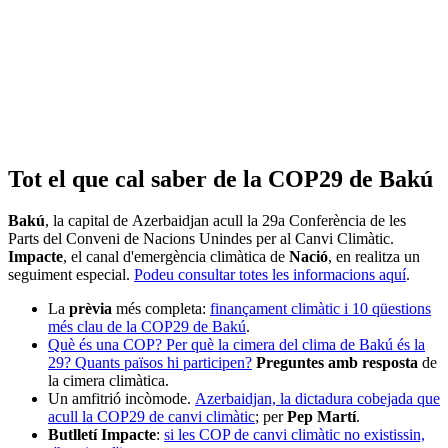
Tot el que cal saber de la COP29 de Bakú
Bakú
, la capital de Azerbaidjan acull la 29a Conferència de les
Parts del Conveni de Nacions Unindes per al Canvi Climàtic.
Impacte
, el canal d'emergència climàtica de
Nació
, en realitza un
seguiment especial.
Podeu consultar totes les informacions aquí
.
La
prèvia
més completa:
finançament climàtic i 10 qüestions
més clau de la COP29 de Bakú
.
Què és una COP? Per què la cimera del clima de Bakú és la
29? Quants països hi participen?
Preguntes amb resposta
de
la cimera climàtica.
Un amfitrió incòmode.
Azerbaidjan, la dictadura cobejada que
acull la COP29 de canvi climàtic
; per
Pep Martí
.
Butlletí Impacte
:
si les COP de canvi climàtic no existissin,