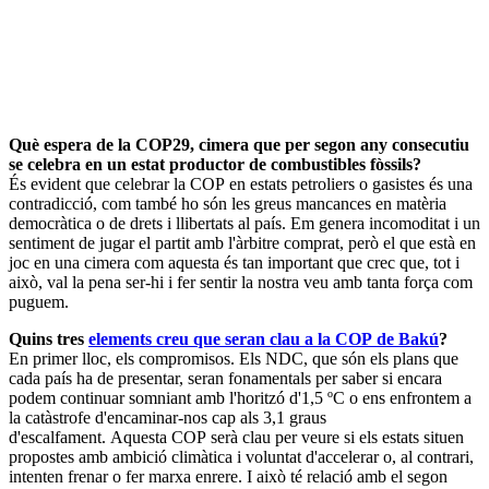
Què espera de la COP29, cimera que per segon any consecutiu
se celebra en un estat productor de combustibles fòssils?
És evident que celebrar la COP en estats petroliers o gasistes és una
contradicció, com també ho són les greus mancances en matèria
democràtica o de drets i llibertats al país. Em genera incomoditat i un
sentiment de jugar el partit amb l'àrbitre comprat, però el que està en
joc en una cimera com aquesta és tan important que crec que, tot i
això, val la pena ser-hi i fer sentir la nostra veu amb tanta força com
puguem.
Quins tres
elements creu que seran clau a la COP de Bakú
?
En primer lloc, els compromisos. Els NDC, que són els plans que
cada país ha de presentar, seran fonamentals per saber si encara
podem continuar somniant amb l'horitzó d'1,5 ºC o ens enfrontem a
la catàstrofe d'encaminar-nos cap als 3,1 graus
d'escalfament. Aquesta COP serà clau per veure si els estats situen
propostes amb ambició climàtica i voluntat d'accelerar o, al contrari,
intenten frenar o fer marxa enrere. I això té relació amb el segon