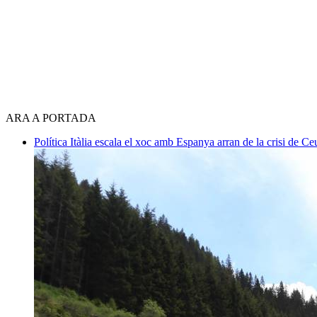
ARA A PORTADA
Política
Itàlia escala el xoc amb Espanya arran de la crisi de C