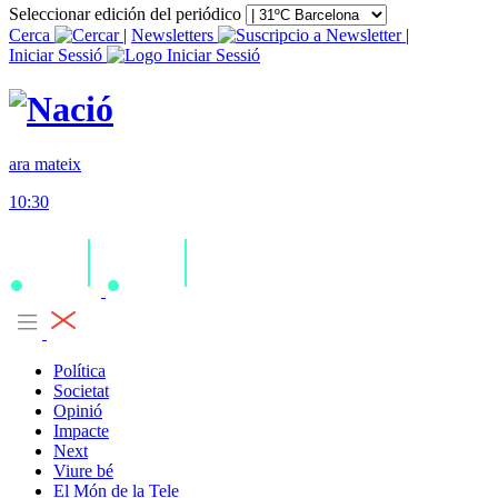
Seleccionar edición del periódico
Cerca
|
Newsletters
|
Iniciar Sessió
ara mateix
10:30
Política
Societat
Opinió
Impacte
Next
Viure bé
El Món de la Tele