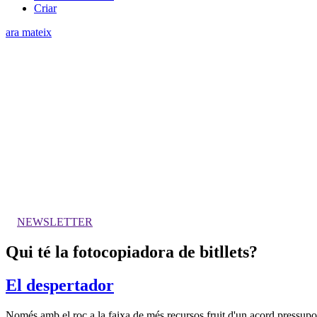
Criar
ara mateix
NEWSLETTER
Qui té la fotocopiadora de bitllets?
El despertador
Només amb el roc a la faixa de més recursos fruit d'un acord pressup