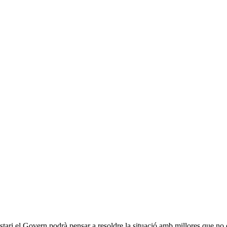
ostari el Govern podrà pensar a resoldre la situació amb millores que 