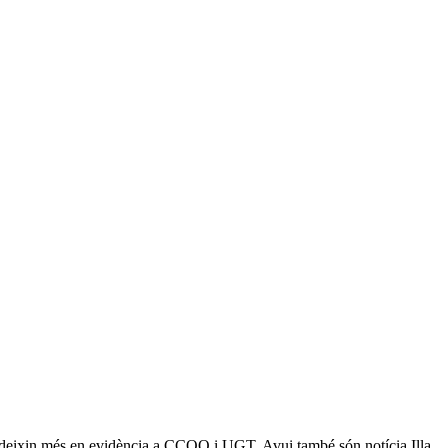
no deixin més en evidència a CCOO i UGT. Avui també són notícia Illa