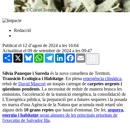
Redacció
Publicat el 12 d’agost de 2024 a les 16:04
Actualitzat el 09 de setembre de 2024 a les 09:47
Share
X
Bluesky
WhatsApp
Telegram
LinkedIn
Facebook
Email
Sílvia Paneque i Sureda
és la nova consellera de Territori,
Transició Ecològica i Habitatge
. En plena
emergència climàtica
,
rebrà de
David Mascort
un traspàs carregat de
carpetes urgents i
qüestions pendents
. La necessitat de reduir de manera brusca les
emissions, l'acceleració de la transició energètica, la consolidació de
L'Energètica pública, la preparació per a futures sequeres i la posada
en marxa d'una Agència de la Natura que acumula molt retard són
alguns dels
10 grans reptes
que haurà d'entomar. De fet,
sequera,
energia i habitatge
seran algunes de les principals prioritats de
l'executiu de Salvador Illa
.