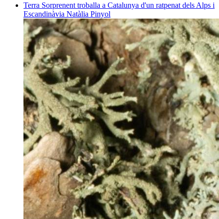
Terra
Sorprenent troballa a Catalunya d'un ratpenat dels Alps i
Escandinàvia
Natàlia Pinyol