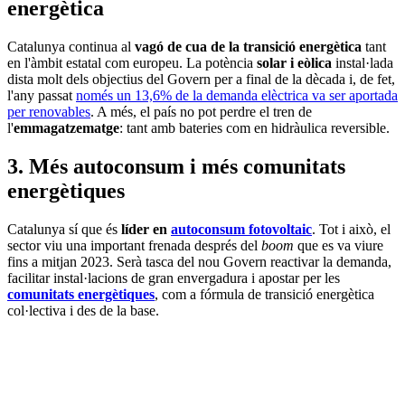
energètica
Catalunya continua al
vagó de cua de la transició energètica
tant
en l'àmbit estatal com europeu. La potència
solar i eòlica
instal·lada
dista molt dels objectius del Govern per a final de la dècada i, de fet,
l'any passat
només un 13,6% de la demanda elèctrica va ser aportada
per renovables
. A més, el país no pot perdre el tren de
l'
emmagatzematge
: tant amb bateries com en hidràulica reversible.
3. Més autoconsum i més comunitats
energètiques
Catalunya sí que és
líder en
autoconsum fotovoltaic
. Tot i això, el
sector viu una important frenada després del
boom
que es va viure
fins a mitjan 2023. Serà tasca del nou Govern reactivar la demanda,
facilitar instal·lacions de gran envergadura i apostar per les
comunitats energètiques
, com a fórmula de transició energètica
col·lectiva i des de la base.