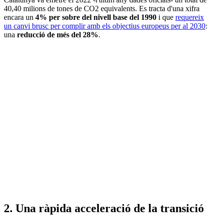
40,40 milions de tones de CO2 equivalents. Es tracta d'una xifra
encara un
4% per sobre del nivell base del 1990
i que
requereix
un canvi brusc per complir amb els objectius europeus per al 2030
:
una
reducció de més del 28%
.
2. Una ràpida acceleració de la transició