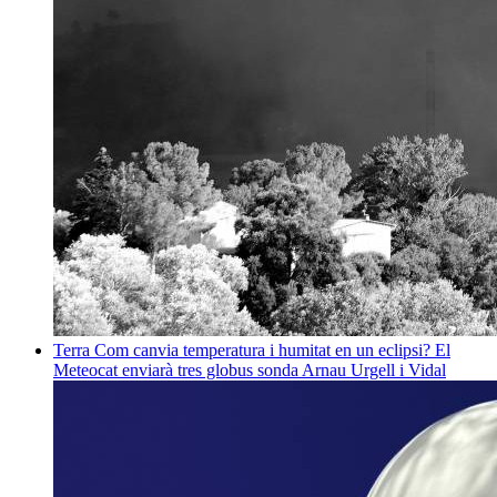
Terra
Com canvia temperatura i humitat en un eclipsi? El
Meteocat enviarà tres globus sonda
Arnau Urgell i Vidal