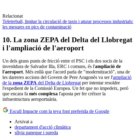
Relacionat
Teletreball, limitar la circulació de taxis i aturar processos industrials:
les mesures en pics de contaminació
10. La zona ZEPA del Delta del Llobregat
i l'ampliació de l'aeroport
Un dels grans punts de fricció entre el PSC i els dos socis de la
investidura de Salvador Illa, ERC i comuns, és l'
ampliació de
l'aeroport
. Més enllà que l'acord parla de "modernització", una de
les darreres accions del Govern de Pere Aragonès va ser l'
ampliació
de la
zona ZEPA
del Delta de Llobregat
per intentar resoldre
l'expedient de la Comissió Europea. Un fet que no impedeix, però
que encara fa
més complexa
l'aposta per fer créixer la
infraestructura aeroportuària.
Escull Impacte com la teva font preferida de Google
Arxivat a
departament d'acció climàtica
sílvia paneque i sureda