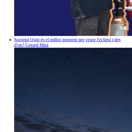
Societat
Quin és el millor moment per veure l'eclipsi i des
d'on?
Gerard Mira