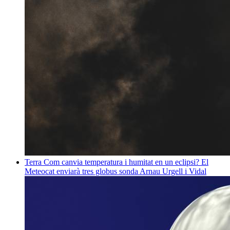
Terra
Com canvia temperatura i humitat en un eclipsi? El
Meteocat enviarà tres globus sonda
Arnau Urgell i Vidal