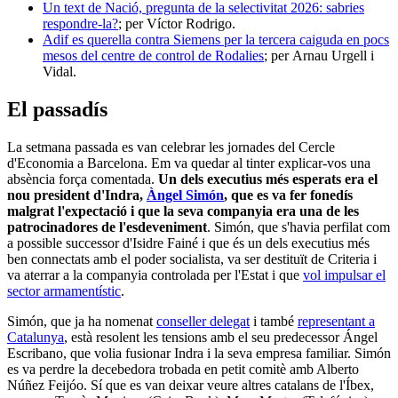
Un text de Nació, pregunta de la selectivitat 2026: sabries
respondre-la?
; per Víctor Rodrigo.
Adif es querella contra Siemens per la tercera caiguda en pocs
mesos del centre de control de Rodalies
; per Arnau Urgell i
Vidal.
El passadís
La setmana passada es van celebrar les jornades del Cercle
d'Economia a Barcelona. Em va quedar al tinter explicar-vos una
absència força comentada.
Un dels executius més esperats era el
nou president d'Indra,
Àngel Simón
, que es va fer fonedís
malgrat l'expectació i que la seva companyia era una de les
patrocinadores de l'esdeveniment
. Simón, que s'havia perfilat com
a possible successor d'Isidre Fainé i que és un dels executius més
ben connectats amb el poder socialista, va ser destituït de Criteria i
va aterrar a la companyia controlada per l'Estat i que
vol impulsar el
sector armamentístic
.
Simón, que ja ha nomenat
conseller delegat
i també
representant a
Catalunya
, està resolent les tensions amb el seu predecessor Ángel
Escribano, que volia fusionar Indra i la seva empresa familiar. Simón
es va perdre la decebedora trobada en petit comitè amb Alberto
Núñez Feijóo. Sí que es van deixar veure altres catalans de l'Íbex,