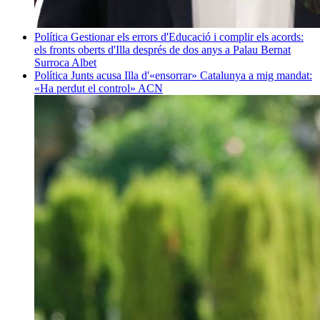
Política
Gestionar els errors d'Educació i complir els acords:
els fronts oberts d'Illa després de dos anys a Palau
Bernat
Surroca Albet
Política
Junts acusa Illa d'«ensorrar» Catalunya a mig mandat:
«Ha perdut el control»
ACN