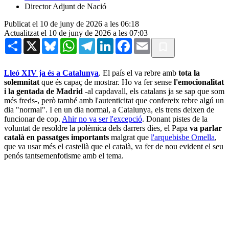
Director Adjunt de Nació
Publicat el 10 de juny de 2026 a les 06:18
Actualitzat el 10 de juny de 2026 a les 07:03
Share
X
Bluesky
WhatsApp
Telegram
LinkedIn
Facebook
Email
Lleó XIV ja és a Catalunya
. El país el va rebre amb
tota la
solemnitat
que és capaç de mostrar. Ho va fer sense
l'emocionalitat
i la gentada de Madrid
-al capdavall, els catalans ja se sap que som
més freds-, però també amb l'autenticitat que confereix rebre algú un
dia "normal". I en un dia normal, a Catalunya, els trens deixen de
funcionar de cop.
Ahir no va ser l'excepció
. Donant pistes de la
voluntat de resoldre la polèmica dels darrers dies, el Papa
va parlar
català en passatges importants
malgrat que
l'arquebisbe Omella
,
que va usar més el castellà que el català, va fer de nou evident el seu
penós tantsemenfotisme amb el tema.