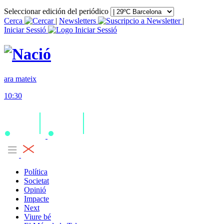
Seleccionar edición del periódico
Cerca
|
Newsletters
|
Iniciar Sessió
ara mateix
10:30
Política
Societat
Opinió
Impacte
Next
Viure bé