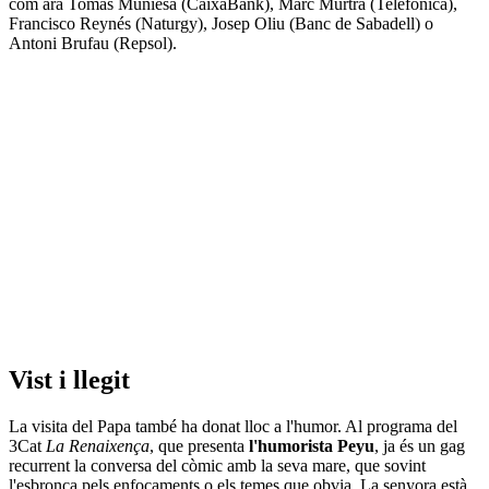
com ara Tomàs Muniesa (CaixaBank), Marc Murtra (Telefónica),
Francisco Reynés (Naturgy), Josep Oliu (Banc de Sabadell) o
Antoni Brufau (Repsol).
Vist i llegit
La visita del Papa també ha donat lloc a l'humor. Al programa del
3Cat
La Renaixença
, que presenta
l'humorista Peyu
, ja és un gag
recurrent la conversa del còmic amb la seva mare, que sovint
l'esbronca pels enfocaments o els temes que obvia. La senyora està