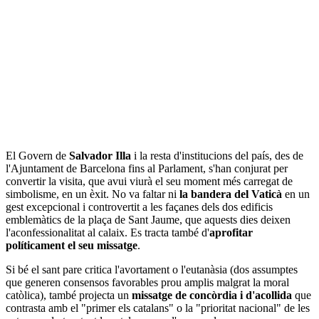
El Govern de
Salvador Illa
i la resta d'institucions del país, des de
l'Ajuntament de Barcelona fins al Parlament, s'han conjurat per
convertir la visita, que avui viurà el seu moment més carregat de
simbolisme, en un èxit. No va faltar ni
la bandera del Vaticà
en un
gest excepcional i controvertit a les façanes dels dos edificis
emblemàtics de la plaça de Sant Jaume, que aquests dies deixen
l'aconfessionalitat al calaix. Es tracta també d'
aprofitar
políticament el seu missatge
.
Si bé el sant pare critica l'avortament o l'eutanàsia (dos assumptes
que generen consensos favorables prou amplis malgrat la moral
catòlica), també projecta un
missatge de concòrdia i d'acollida
que
contrasta amb el "primer els catalans" o la "prioritat nacional" de les