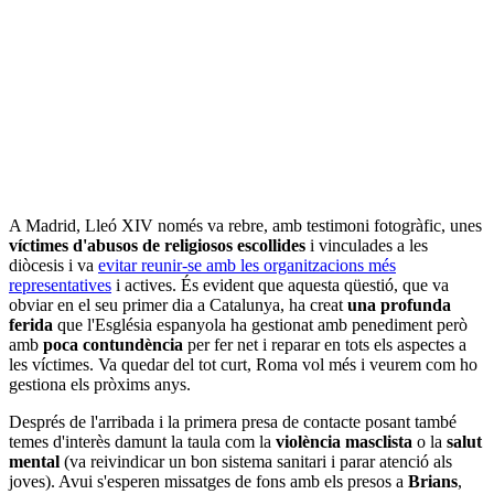
A Madrid, Lleó XIV només va rebre, amb testimoni fotogràfic, unes
víctimes d'abusos de religiosos escollides
i vinculades a les
diòcesis i va
evitar reunir-se amb les organitzacions més
representatives
i actives. És evident que aquesta qüestió, que va
obviar en el seu primer dia a Catalunya, ha creat
una profunda
ferida
que l'Església espanyola ha gestionat amb penediment però
amb
poca contundència
per fer net i reparar en tots els aspectes a
les víctimes. Va quedar del tot curt, Roma vol més i veurem com ho
gestiona els pròxims anys.
Després de l'arribada i la primera presa de contacte posant també
temes d'interès damunt la taula com la
violència masclista
o la
salut
mental
(va reivindicar un bon sistema sanitari i parar atenció als
joves). Avui s'esperen missatges de fons amb els presos a
Brians
,