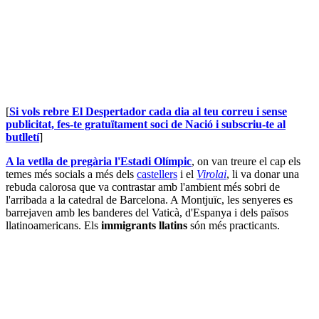
[
Si vols rebre El Despertador cada dia al teu correu i sense
publicitat, fes-te gratuïtament soci de Nació i subscriu-te al
butlletí
]
A la vetlla de pregària l'Estadi Olímpic
, on van treure el cap els
temes més socials a més dels
castellers
i el
Virolai
, li va donar una
rebuda calorosa que va contrastar amb l'ambient més sobri de
l'arribada a la catedral de Barcelona. A Montjuïc, les senyeres es
barrejaven amb les banderes del Vaticà, d'Espanya i dels països
llatinoamericans. Els
immigrants llatins
són més practicants.