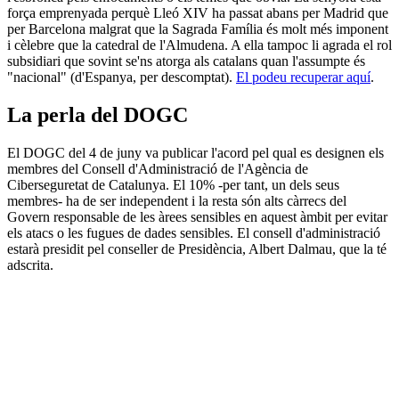
força emprenyada perquè Lleó XIV ha passat abans per Madrid que
per Barcelona malgrat que la Sagrada Família és molt més imponent
i cèlebre que la catedral de l'Almudena. A ella tampoc li agrada el rol
subsidiari que sovint se'ns atorga als catalans quan l'assumpte és
"nacional" (d'Espanya, per descomptat).
El podeu recuperar aquí
.
La perla del DOGC
El DOGC del 4 de juny va publicar l'acord pel qual es designen els
membres del Consell d'Administració de l'Agència de
Ciberseguretat de Catalunya. El 10% -per tant, un dels seus
membres- ha de ser independent i la resta són alts càrrecs del
Govern responsable de les àrees sensibles en aquest àmbit per evitar
els atacs o les fugues de dades sensibles. El consell d'administració
estarà presidit pel conseller de Presidència, Albert Dalmau, que la té
adscrita.