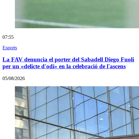
07:55
Esports
La FAV denuncia el porter del Sabadell Diego Fuoli
per un «delicte d'odi» en la celebració de l'ascens
05/08/2026