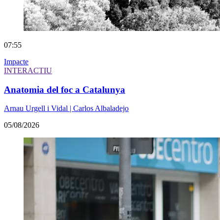
07:55
Impacte
INTERACTIU
Anatomia del foc a Catalunya
Arnau Urgell i Vidal | Carlos Albaladejo
05/08/2026