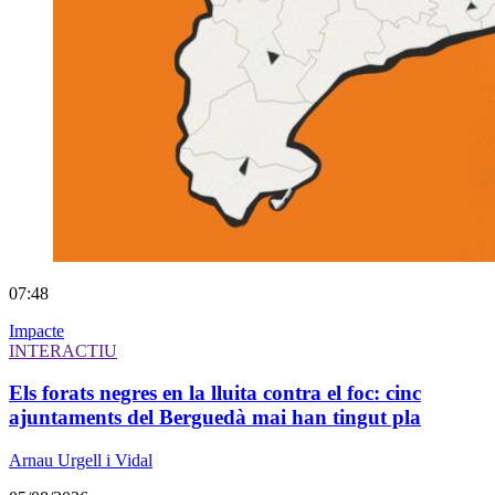
07:48
Impacte
INTERACTIU
Els forats negres en la lluita contra el foc: cinc
ajuntaments del Berguedà mai han tingut pla
Arnau Urgell i Vidal