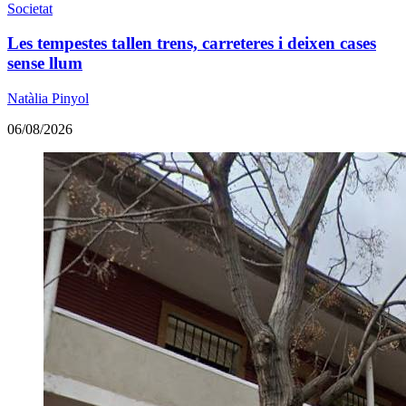
Societat
Les tempestes tallen trens, carreteres i deixen cases
sense llum
Natàlia Pinyol
06/08/2026