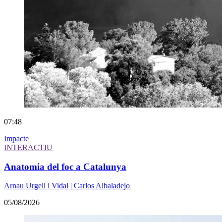
07:48
Impacte
INTERACTIU
Anatomia del foc a Catalunya
Arnau Urgell i Vidal | Carlos Albaladejo
05/08/2026