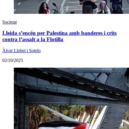
Societat
Lleida s’encén per Palestina amb banderes i crits
contra l’assalt a la Flotilla
Àlvar Llobet i Sotelo
02/10/2025