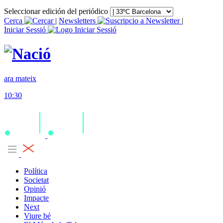
Seleccionar edición del periódico
Cerca
|
Newsletters
|
Iniciar Sessió
ara mateix
10:30
Política
Societat
Opinió
Impacte
Next
Viure bé