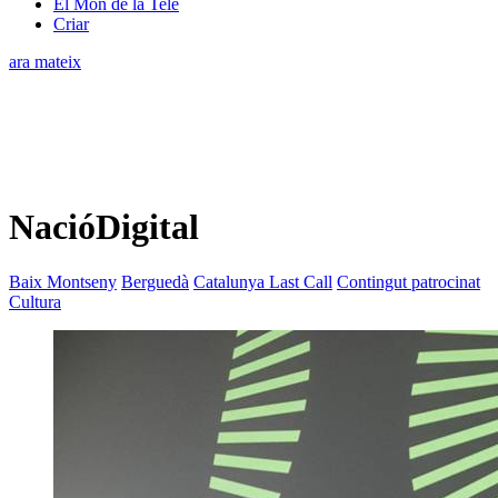
El Món de la Tele
Criar
ara mateix
NacióDigital
Baix Montseny
Berguedà
Catalunya Last Call
Contingut patrocinat
Cultura