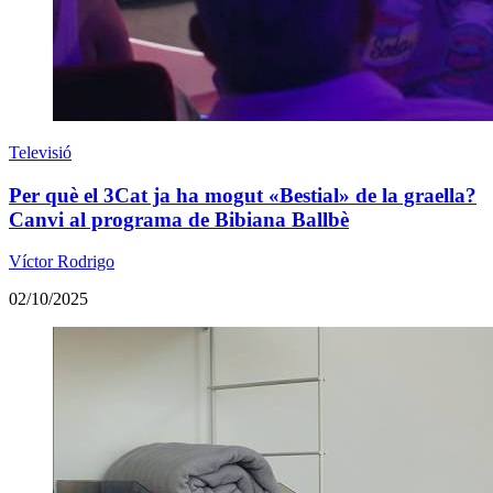
Televisió
Per què el 3Cat ja ha mogut «Bestial» de la graella?
Canvi al programa de Bibiana Ballbè
Víctor Rodrigo
02/10/2025