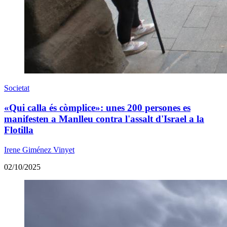
Societat
«Qui calla és còmplice»: unes 200 persones es
manifesten a Manlleu contra l'assalt d'Israel a la
Flotilla
Irene Giménez Vinyet
02/10/2025