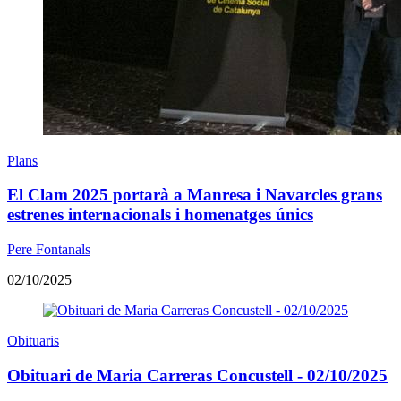
Plans
El Clam 2025 portarà a Manresa i Navarcles grans
estrenes internacionals i homenatges únics
Pere Fontanals
02/10/2025
Obituaris
Obituari de Maria Carreras Concustell - 02/10/2025