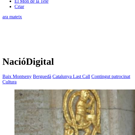
El Món de la Tele
Criar
ara mateix
NacióDigital
Baix Montseny
Berguedà
Catalunya Last Call
Contingut patrocinat
Cultura