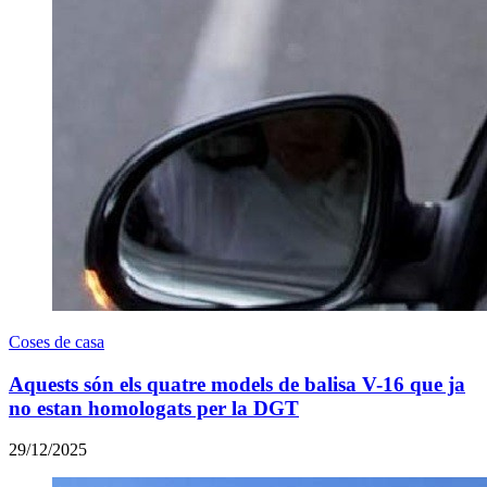
Coses de casa
Aquests són els quatre models de balisa V-16 que ja
no estan homologats per la DGT
29/12/2025