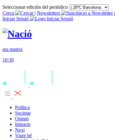
Seleccionar edición del periódico
Cerca
|
Newsletters
|
Iniciar Sessió
ara mateix
10:30
Política
Societat
Opinió
Impacte
Next
Viure bé