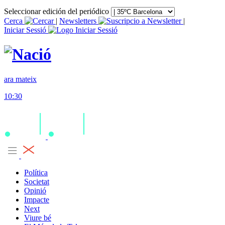
Seleccionar edición del periódico
Cerca
|
Newsletters
|
Iniciar Sessió
ara mateix
10:30
Política
Societat
Opinió
Impacte
Next
Viure bé