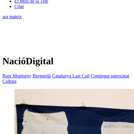
El Món de la Tele
Criar
ara mateix
NacióDigital
Baix Montseny
Berguedà
Catalunya Last Call
Contingut patrocinat
Cultura