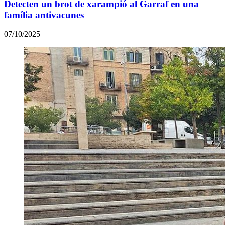
Detecten un brot de xarampió al Garraf en una
família antivacunes
07/10/2025