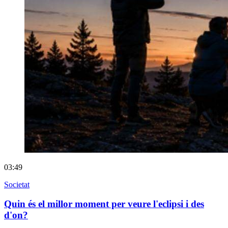
03:49
Societat
Quin és el millor moment per veure l'eclipsi i des
d'on?