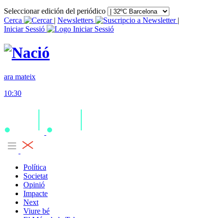
Seleccionar edición del periódico
Cerca
|
Newsletters
|
Iniciar Sessió
ara mateix
10:30
Política
Societat
Opinió
Impacte
Next
Viure bé