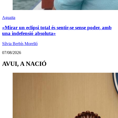
Aguaita
«Mirar un eclipsi total és sentir-se sense poder, amb
una indefensió absoluta»
Sílvia Berbís Morelló
07/08/2026
AVUI, A NACIÓ