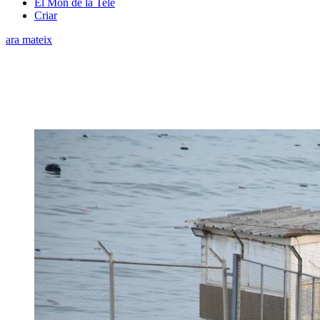
El Món de la Tele
Criar
ara mateix