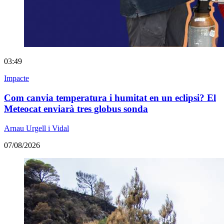
03:49
Impacte
Com canvia temperatura i humitat en un eclipsi? El
Meteocat enviarà tres globus sonda
Arnau Urgell i Vidal
07/08/2026