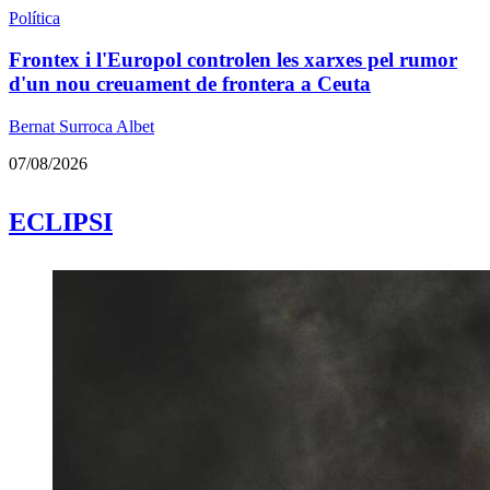
Política
Frontex i l'Europol controlen les xarxes pel rumor
d'un nou creuament de frontera a Ceuta
Bernat Surroca Albet
07/08/2026
ECLIPSI