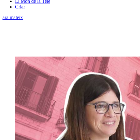
El Món de la Tele
Criar
ara mateix