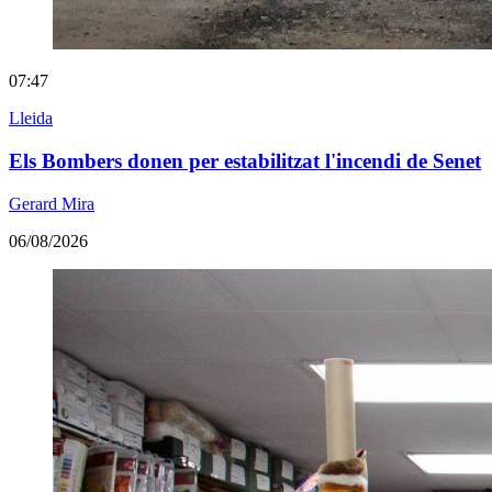
07:47
Lleida
Els Bombers donen per estabilitzat l'incendi de Senet
Gerard Mira
06/08/2026