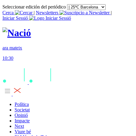
Seleccionar edición del periódico
Cerca
|
Newsletters
|
Iniciar Sessió
ara mateix
10:30
Política
Societat
Opinió
Impacte
Next
Viure bé