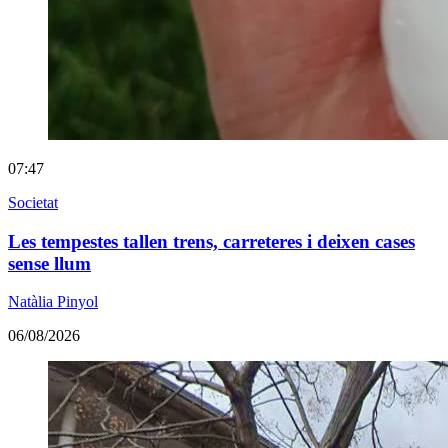
07:47
Societat
Les tempestes tallen trens, carreteres i deixen cases
sense llum
Natàlia Pinyol
06/08/2026