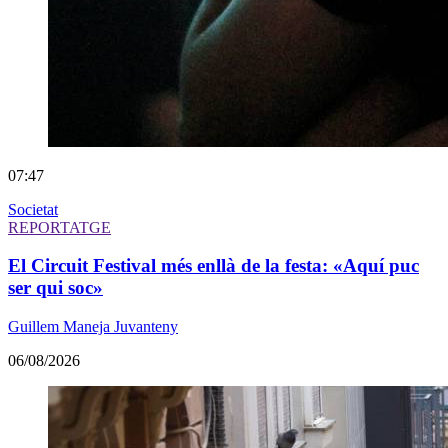
07:47
Societat
REPORTATGE
El Circuit Festival més enllà de la festa: «Aquí puc
ser qui soc»
Guillem Maneja Juvanteny
06/08/2026