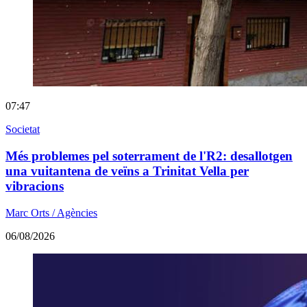
07:47
Societat
Més problemes pel soterrament de l'R2: desallotgen
una vuitantena de veïns a Trinitat Vella per
vibracions
Marc Orts / Agències
06/08/2026