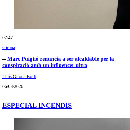
07:47
Girona
Marc Puigtió renuncia a ser alcaldable per la
conspiració amb un influencer ultra
Lluís Girona Boffi
06/08/2026
ESPECIAL INCENDIS