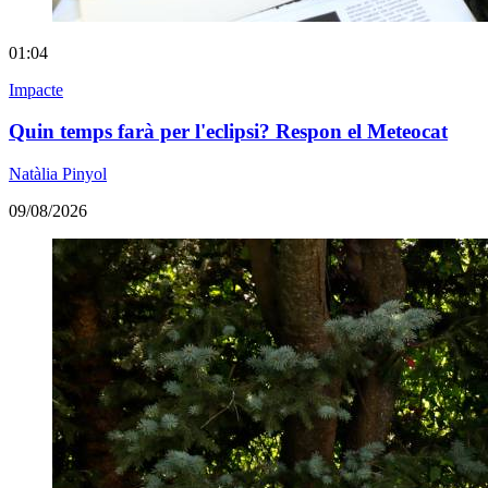
01:04
Impacte
Quin temps farà per l'eclipsi? Respon el Meteocat
Natàlia Pinyol
09/08/2026