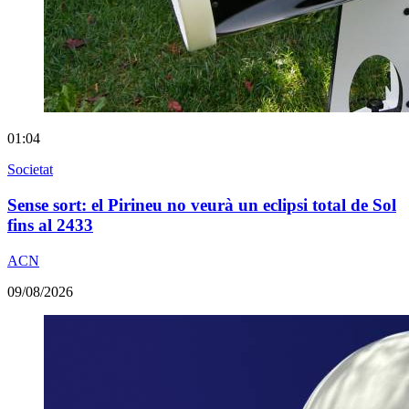
01:04
Societat
Sense sort: el Pirineu no veurà un eclipsi total de Sol
fins al 2433
ACN
09/08/2026