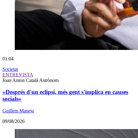
01:04
Societat
ENTREVISTA
Joan Anton Català
Astrònom
«Després d'un eclipsi, més gent s'implica en causes
socials»
Guillem Maneja
09/08/2026