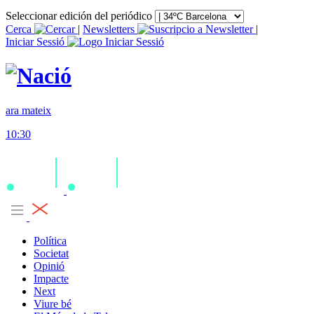
Seleccionar edición del periódico
Cerca
|
Newsletters
|
Iniciar Sessió
ara mateix
10:30
Política
Societat
Opinió
Impacte
Next
Viure bé