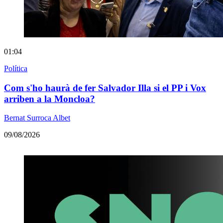
01:04
Política
Com s'ho haurà de fer Salvador Illa si el PP i Vox
arriben a la Moncloa?
Bernat Surroca Albet
09/08/2026