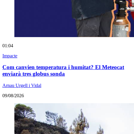
01:04
Impacte
Com canvien temperatura i humitat? El Meteocat
enviarà tres globus sonda
Arnau Urgell i Vidal
09/08/2026