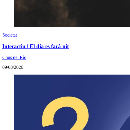
Societat
Interactiu | El dia es farà nit
Chus del Río
09/08/2026