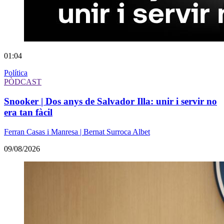
01:04
Política
PÒDCAST
Snooker | Dos anys de Salvador Illa: unir i servir no
era tan fàcil
Ferran Casas i Manresa | Bernat Surroca Albet
09/08/2026